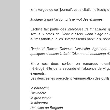
En exergue de ce "journal", cette citation d'Eschyle 
Malheur à moi j'ai compris le mot des énigmes.
Eschyle fait partie des
intercesseurs inhabituels
q
livre aux côtés de
Gertrud Stein, John Cage et 
autres
tandis que les "intercesseurs habituels" sont
Rimbaud Racine Deleuze Nietzsche Agamben u
quelques choucas la forêt Cézanne et beaucoup d'
Entre ces deux séries, on remarque d'em
hétérogénéité de la seconde et l'absence de virg
éléments.
Les deux séries précédent l'énumération des outils d
le paradoxe
l'asyndète
le grec ionien
le désordre
l'intuition de Bergson