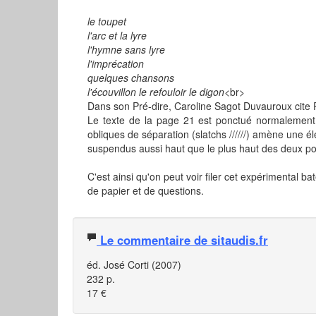
le toupet
l'arc et la lyre
l'hymne sans lyre
l'imprécation
quelques chansons
l'écouvillon le refouloir le digon<
br>
Dans son Pré-dire, Caroline Sagot Duvauroux cite
Le texte de la page 21 est ponctué normalement m
obliques de séparation (slatchs //////) amène une él
suspendus aussi haut que le plus haut des deux p
C'est ainsi qu'on peut voir filer cet expérimental ba
de papier et de questions.
Le commentaire de sitaudis.fr
éd. José Corti (2007)
232 p.
17 €