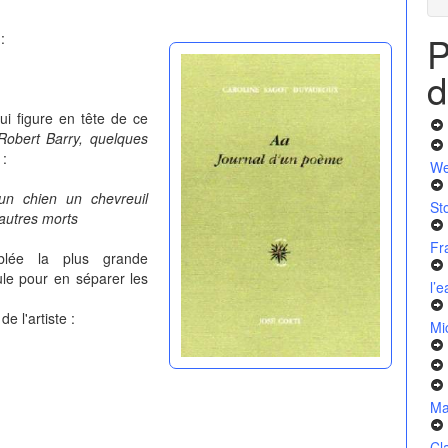
P
:
d
ui figure en tête de ce
Robert Barry, quelques
 :
We
n chien un chevreuil
St
autres morts
Fr
blée la plus grande
ule pour en séparer les
l’
e l'artiste :
Mi
Ma
Cl