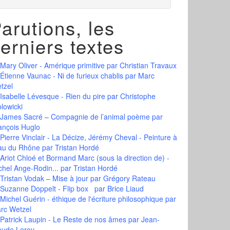
arutions, les
erniers textes
Mary Oliver - Amérique primitive
par Christian Travaux
Étienne Vaunac - Ni de furieux chablis
par Marc
tzel
Isabelle Lévesque - Rien du pire
par Christophe
olowicki
James Sacré – Compagnie de l’animal poème
par
ançois Huglo
Pierre Vinclair - La Décize, Jérémy Cheval - Peinture à
eau du Rhône
par Tristan Hordé
Ariot Chloé et Bormand Marc (sous la direction de) -
chel Ange-Rodin...
par Tristan Hordé
Tristan Vodak – Mise à jour
par Grégory Rateau
Suzanne Doppelt - Flip box
par Brice Liaud
Michel Guérin - éthique de l'écriture philosophique
par
rc Wetzel
Patrick Laupin - Le Reste de nos âmes
par Jean-
aude Leroy