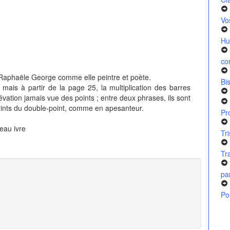
Vo
Hu
co
 Raphaële George comme elle peintre et poète.
Bi
ais à partir de la page 25, la multiplication des barres
évation jamais vue des points ; entre deux phrases, ils sont
oints du double-point, comme en apesanteur.
Pr
teau ivre
Tr
Tr
pa
Po