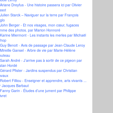
Ariane Dreyfus - Une histoire passera ici
par Olivier
ssot
Julien Starck – Naviguer sur la terre
par François
glo
John Berger - Et nos visages, mon cœur, fugaces
mme des photos.
par Marion Honnoré
Karine Miermont - Les instants les merles
par Michaël
shop
Guy Benoit - Avis de passage
par Jean-Claude Leroy
Mireille Gansel - Arbre de vie
par Marie-Hélène
outeau
Sarah André - J’arrive pas à sortir de ce pigeon
par
istan Hordé
Gérard Pfister - Jardins suspendus
par Christian
avaux
Robert Filliou - Enseigner et apprendre, arts vivants ...
r Jacques Barbaut
Fanny Garin - Études d’une jument
par Philippe
ivret