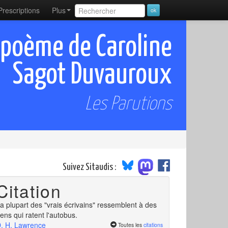
Prescriptions
Plus
 poème de Caroline
Sagot Duvauroux
Les Parutions
Suivez Sitaudis :
Citation
a plupart des "vrais écrivains" ressemblent à des
ens qui ratent l'autobus.
. H. Lawrence
Toutes les
citations