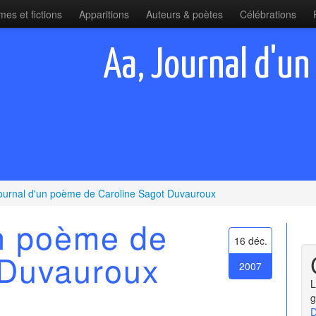
es et fictions
Apparitions
Auteurs & poètes
Célébrations
Aa, Journal d'un
ournal d'un poème de Caroline Sagot Duvauroux
un poème de
16 déc.
 Duvauroux
2007
L
g
D