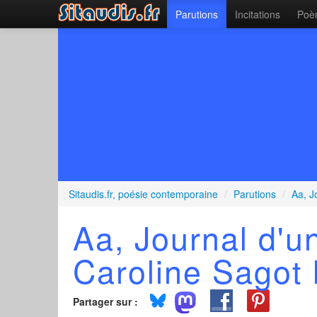
Parutions
Incitations
Poèm
Sitaudis.fr, poésie contemporaine
/
Parutions
/
Aa, J
Aa, Journal d'
Caroline Sagot
Partager sur :