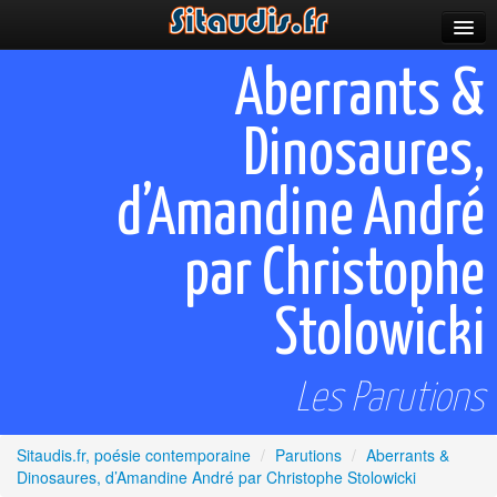
Parutions
Aberrants &
Incitations
Dinosaures,
Poèmes et fictions
d’Amandine André
Apparitions
Auteurs & poètes
par Christophe
Célébrations
Stolowicki
Prescriptions
Les Parutions
Plus
Sitaudis.fr, poésie contemporaine
/
Parutions
/
Aberrants &
Dinosaures, d’Amandine André par Christophe Stolowicki