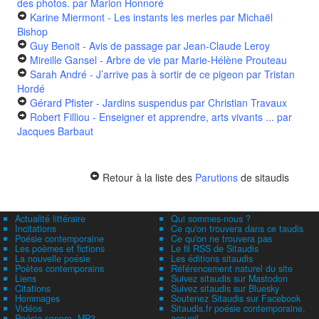
des photos.
par Marion Honnoré
Karine Miermont - Les instants les merles
par Michaël
Bishop
Guy Benoit - Avis de passage
par Jean-Claude Leroy
Mireille Gansel - Arbre de vie
par Marie-Hélène Prouteau
Sarah André - J’arrive pas à sortir de ce pigeon
par Tristan
Hordé
Gérard Pfister - Jardins suspendus
par Christian Travaux
Robert Filliou - Enseigner et apprendre, arts vivants ...
par
Jacques Barbaut
Retour à la liste des
Parutions
de sitaudis
Actualité littéraire
Qui sommes-nous ?
Incitations
Ce qu'on trouvera dans ce taudis
Poésie contemporaine
Ce qu'on ne trouvera pas
Les poèmes et fictions
Le fil RSS de Sitaudis
La nouvelle poésie
Les éditions sitaudis
Poètes contemporains
Référencement naturel du site
Liens
Suivez sitaudis sur Mastodon
Citations
Suivez sitaudis sur Bluesky
Hommages
Soutenez Sitaudis sur Facebook
Vidéos
Sitaudis.fr poésie contemporaine,
Poésie sonore, MP3
accueil