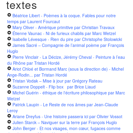
textes
Béatrice Libert - Poèmes à la coque. Fables pour notre
temps
par Laurent Fourcaut
Mary Oliver - Amérique primitive
par Christian Travaux
Étienne Vaunac - Ni de furieux chablis
par Marc Wetzel
Isabelle Lévesque - Rien du pire
par Christophe Stolowicki
James Sacré – Compagnie de l’animal poème
par François
Huglo
Pierre Vinclair - La Décize, Jérémy Cheval - Peinture à l’eau
du Rhône
par Tristan Hordé
Ariot Chloé et Bormand Marc (sous la direction de) - Michel
Ange-Rodin...
par Tristan Hordé
Tristan Vodak – Mise à jour
par Grégory Rateau
Suzanne Doppelt - Flip box
par Brice Liaud
Michel Guérin - éthique de l'écriture philosophique
par Marc
Wetzel
Patrick Laupin - Le Reste de nos âmes
par Jean-Claude
Leroy
Ariane Dreyfus - Une histoire passera ici
par Olivier Vossot
Julien Starck – Naviguer sur la terre
par François Huglo
John Berger - Et nos visages, mon cœur, fugaces comme