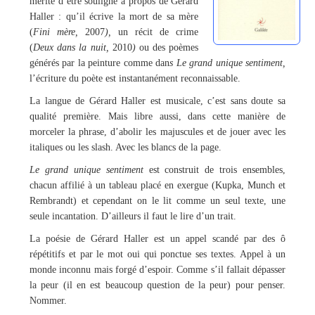
mérite d’être souligné à propos de Gérard
Haller : qu’il écrive la mort de sa mère
(
Fini mère,
2007
),
un récit de crime
(
Deux dans la nuit,
2010
)
ou des poèmes
générés par la peinture comme dan
s Le grand unique sentiment,
l’écriture du poète est instantanément reconnaissable.
La langue de Gérard Haller est musicale, c’est sans doute sa
qualité première. Mais libre aussi, dans cette manière de
morceler la phrase, d’abolir les majuscules et de jouer avec les
italiques ou les slash. Avec les blancs de la page.
Le grand unique sentiment
est construit de trois ensembles,
chacun affilié à un tableau placé en exergue (Kupka, Munch et
Rembrandt) et cependant on le lit comme un seul texte, une
seule incantation. D’ailleurs il faut le lire d’un trait.
La poésie de Gérard Haller est un appel scandé par des ô
répétitifs et par le mot oui qui ponctue ses textes. Appel à un
monde inconnu mais forgé d’espoir. Comme s’il fallait dépasser
la peur (il en est beaucoup question de la peur) pour penser.
Nommer.