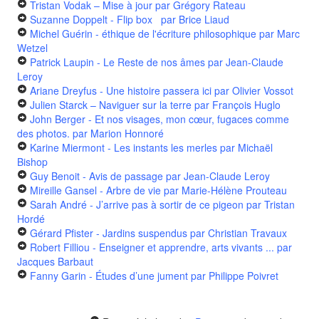
Tristan Vodak – Mise à jour
par Grégory Rateau
Suzanne Doppelt - Flip box
par Brice Liaud
Michel Guérin - éthique de l'écriture philosophique
par Marc
Wetzel
Patrick Laupin - Le Reste de nos âmes
par Jean-Claude
Leroy
Ariane Dreyfus - Une histoire passera ici
par Olivier Vossot
Julien Starck – Naviguer sur la terre
par François Huglo
John Berger - Et nos visages, mon cœur, fugaces comme
des photos.
par Marion Honnoré
Karine Miermont - Les instants les merles
par Michaël
Bishop
Guy Benoit - Avis de passage
par Jean-Claude Leroy
Mireille Gansel - Arbre de vie
par Marie-Hélène Prouteau
Sarah André - J’arrive pas à sortir de ce pigeon
par Tristan
Hordé
Gérard Pfister - Jardins suspendus
par Christian Travaux
Robert Filliou - Enseigner et apprendre, arts vivants ...
par
Jacques Barbaut
Fanny Garin - Études d’une jument
par Philippe Poivret