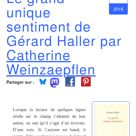
unique
2018
sentiment de
Gérard Haller par
Catherine
Weinzaepflen
Partager sur :
Lorsque la lecture de quelques lignes
révèle sur le champ l’identité de leur
auteur, on sait qu’il s’agit d’un écrivain.
D’une voix. Si l’axiome est banal, il