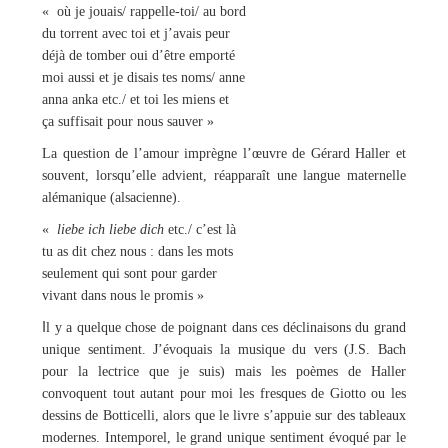
« où je jouais/ rappelle-toi/ au bord
du torrent avec toi et j’avais peur
déjà de tomber oui d’être emporté
moi aussi et je disais tes noms/ anne
anna anka etc./ et toi les miens et
ça suffisait pour nous sauver
»
La question de l’amour imprègne l’œuvre de Gérard Haller et
souvent, lorsqu’elle advient, réapparaît une langue maternelle
alémanique (alsacienne).
«
liebe ich liebe dich
etc./ c’est là
tu as dit chez nous : dans les mots
seulement qui sont pour garder
vivant dans nous le promis »
I
l y a quelque chose de poignant dans ces déclinaisons du grand
unique sentiment. J’évoquais la musique du vers (J.S. Bach
pour la lectrice que je suis) mais les poèmes de Haller
convoquent tout autant pour moi les fresques de Giotto ou les
dessins de Botticelli, alors que le livre s’appuie sur des tableaux
modernes. Intemporel, le grand unique sentiment évoqué par le