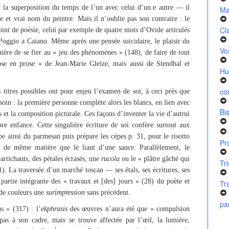
 la superposition du temps de l’un avec celui d’un.e autre — il
Ma
et vrai nom du peintre. Mais il n’oublie pas son contraire : le
Cl
point de poésie, celui par exemple de quatre mots d’Ovide articulés
 Poggio a Caiano. Même après une pensée suicidaire, le plaisir du
Vo
nière de se fier au « jeu des phénomènes » (148), de faire de tout
e en prose » de Jean-Marie Gleize, mais aussi de Stendhal et
Hu
co
titres possibles ont pour enjeu l’examen de soi, à ceci près que
soin : la première personne complète alors les blancs, en lien avec
Bi
s et la composition picturale. Ces façons d’inventer la vie d’autrui
pre enfance. Cette singulière écriture de soi confère surtout aux
âpe ainsi du parmesan puis prépare les cèpes p. 31, pour le risotto
Pr
e de même matière que le liant d’une sauce. Parallèlement, le
rtichauts, des pétales écrasés, une
rucola
ou le « plâtre gâché qui
Tr
01). La traversée d’un marché toscan — ses étals, ses écritures, ses
artie intégrante des « travaux et [des] jours » (28) du poète et
Tr
t de couleurs une
surimpression
sans précédent.
pa
s » (317) : l’
ekphrasis
des œuvres n’aura été que « compulsion
as à son cadre, mais se trouve affectée par l’œil, la lumière,