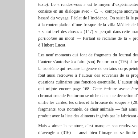
texte). Le « rendez-vous » est le moyen d’expérimenter
consiste en un dialogue avec « C. », compagne anonyme 
hasard du voyage, l’éclat de l’incidence. On saisit là le 
à la contemplation d’une fresque de la villa Médicis de
« statut bref des choses » (147) se perçoit dans cette ma
particolare
un motif — Parlant se réclame de la « pros
d’Hubert Lucot.
Les neuf moments qui font de fragments du Journal des 
l’auteur s’autorise à « faire [son] Pontormo » (176) si be
la troisième qui restaure la genèse de certains corps peint
font aussi retrouver à l’auteur des souvenirs de sa pro
questions culinaires une fonction essentielle. L’auteur r
qui mijote encore page 168. Cette écriture avoue êtr
chromatisme de Pontormo se niche dans une décoction d’a
unifie les cardes, les orties et la brousse du souper » (2
fragments, tous nommés, de chair animale — fait ainsi p
produit avec la liste des aliments ingérés par le fabrican
Mais « aimer la peinture, c’est manquer son rendez-vou
d’aveugle » (316) — aussi bien l’image ne se limite p