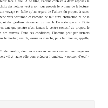
tenir face à elle. À ce titre, Parlant conteste à deux reprises le
 choix des notules veut à son tour prévoir le rythme de la lecture.
on voyage en Italie qu’au regard de l’allure du propos, à sauts,
mène vers Vertumne et Pomone ne fait ainsi abstraction ni de la
es, ni des gardiens visionnant un match. De sorte que si « l’idée
en tant que peintre n’est jamais le centre exclusif du propos, le
ion des œuvres. Dans ces conditions, l’homme peut par instants
s le mortier, renifle, essuie sa manche, puis fait monter, appelle,
tta
de Pasolini, dont les scènes en couleurs rendent hommage aux
ert vif et jaune pâle pour préparer l’omelette « poisson d’œuf »