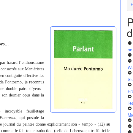
P
P
d
uovo…
no
r par hasard l’enthousiasme
We
n consacrée aux Maniéristes
en contiguïté effective les
St
 da Pontormo, je reconnus
ne double paire d’yeux :
Fr
e son dernier opus dans la
l’
incroyable feuilletage
Mi
 Pontormo,
qui postule la
 Le journal du peintre donne explicitement son « tempo » (12) au
 comme le fait toute traduction (celle de Lebensztejn truffe ici le