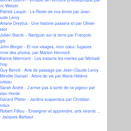
rc Wetzel
Patrick Laupin - Le Reste de nos âmes
par Jean-
aude Leroy
Ariane Dreyfus - Une histoire passera ici
par Olivier
ssot
Julien Starck – Naviguer sur la terre
par François
glo
John Berger - Et nos visages, mon cœur, fugaces
mme des photos.
par Marion Honnoré
Karine Miermont - Les instants les merles
par Michaël
shop
Guy Benoit - Avis de passage
par Jean-Claude Leroy
Mireille Gansel - Arbre de vie
par Marie-Hélène
outeau
Sarah André - J’arrive pas à sortir de ce pigeon
par
istan Hordé
Gérard Pfister - Jardins suspendus
par Christian
avaux
Robert Filliou - Enseigner et apprendre, arts vivants ...
r Jacques Barbaut