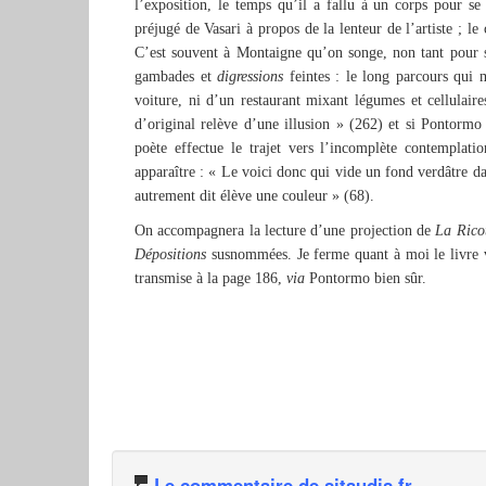
l’exposition, le temps qu’il a fallu à un corps pour se 
préjugé de Vasari à propos de la lenteur de l’artiste ; le
C’est souvent à Montaigne qu’on songe, non tant pour s
gambades et
digressions
feintes : le long parcours qui 
voiture, ni d’un restaurant mixant légumes et cellulair
d’original relève d’une illusion » (262) et si Pontormo 
poète effectue le trajet vers l’incomplète contemplat
apparaître : « Le voici donc qui vide un fond verdâtre dan
autrement dit élève une couleur » (68).
On accompagnera la lecture d’une projection de
La Rico
Dépositions
susnommées. Je ferme quant à moi le livre v
transmise à la page 186,
via
Pontormo bien sûr.
Le commentaire de sitaudis.fr