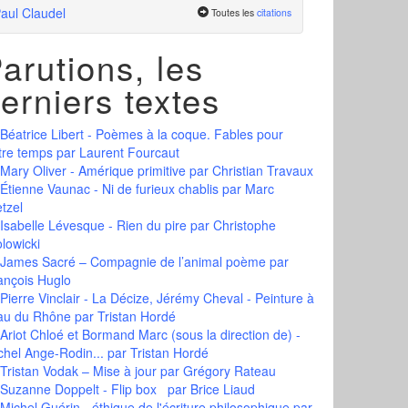
aul Claudel
Toutes les
citations
arutions, les
erniers textes
Béatrice Libert - Poèmes à la coque. Fables pour
tre temps
par Laurent Fourcaut
Mary Oliver - Amérique primitive
par Christian Travaux
Étienne Vaunac - Ni de furieux chablis
par Marc
tzel
Isabelle Lévesque - Rien du pire
par Christophe
olowicki
James Sacré – Compagnie de l’animal poème
par
ançois Huglo
Pierre Vinclair - La Décize, Jérémy Cheval - Peinture à
eau du Rhône
par Tristan Hordé
Ariot Chloé et Bormand Marc (sous la direction de) -
chel Ange-Rodin...
par Tristan Hordé
Tristan Vodak – Mise à jour
par Grégory Rateau
Suzanne Doppelt - Flip box
par Brice Liaud
Michel Guérin - éthique de l'écriture philosophique
par