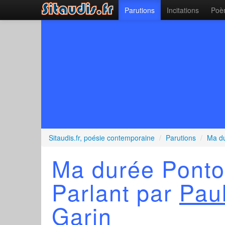
Parutions
Incitations
Poèm
Sitaudis.fr, poésie contemporaine
/
Parutions
/
Ma du
Ma durée Ponto
Parlant par
Pau
Garin