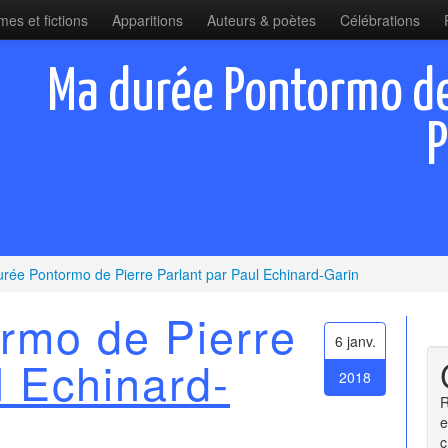
es et fictions
Apparitions
Auteurs & poètes
Célébrations
Ma durée Pontormo de 
P
rée Pontormo de Pierre Parlant par Paul Echinard-Garin
rmo de Pierre
6 janv.
l Echinard-
2018
R
e
c