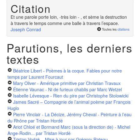
Citation
Et une parole porte loin, -très loin - , et sème la destruction
à travers le temps comme une balle à travers l’espace.
Joseph Conrad
Toutes les
citations
Parutions, les derniers
textes
Béatrice Libert - Poèmes à la coque. Fables pour notre
temps
par Laurent Fourcaut
Mary Oliver - Amérique primitive
par Christian Travaux
Étienne Vaunac - Ni de furieux chablis
par Marc Wetzel
Isabelle Lévesque - Rien du pire
par Christophe Stolowicki
James Sacré – Compagnie de l’animal poème
par François
Huglo
Pierre Vinclair - La Décize, Jérémy Cheval - Peinture à l’eau
du Rhône
par Tristan Hordé
Ariot Chloé et Bormand Marc (sous la direction de) - Michel
Ange-Rodin...
par Tristan Hordé
Tristan Vodak – Mise à jour
par Grégory Rateau