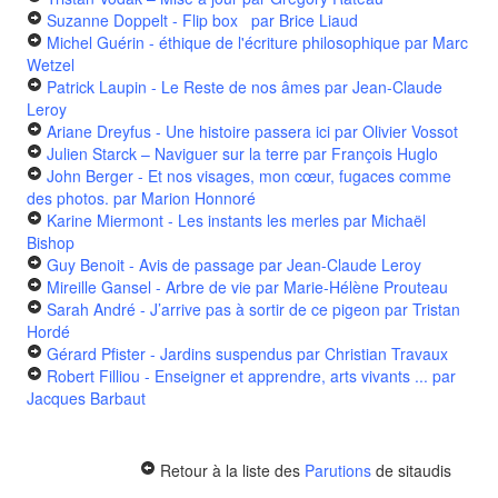
Suzanne Doppelt - Flip box
par Brice Liaud
Michel Guérin - éthique de l'écriture philosophique
par Marc
Wetzel
Patrick Laupin - Le Reste de nos âmes
par Jean-Claude
Leroy
Ariane Dreyfus - Une histoire passera ici
par Olivier Vossot
Julien Starck – Naviguer sur la terre
par François Huglo
John Berger - Et nos visages, mon cœur, fugaces comme
des photos.
par Marion Honnoré
Karine Miermont - Les instants les merles
par Michaël
Bishop
Guy Benoit - Avis de passage
par Jean-Claude Leroy
Mireille Gansel - Arbre de vie
par Marie-Hélène Prouteau
Sarah André - J’arrive pas à sortir de ce pigeon
par Tristan
Hordé
Gérard Pfister - Jardins suspendus
par Christian Travaux
Robert Filliou - Enseigner et apprendre, arts vivants ...
par
Jacques Barbaut
Retour à la liste des
Parutions
de sitaudis