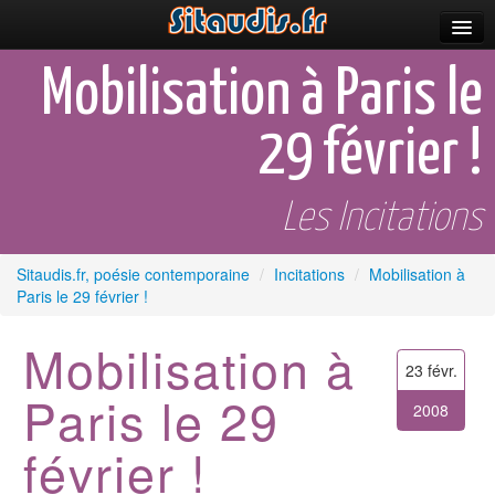
Parutions
Mobilisation à Paris le
Incitations
29 février !
Poèmes et fictions
Apparitions
Les Incitations
Auteurs & poètes
Sitaudis.fr, poésie contemporaine
/
Incitations
/
Mobilisation à
Paris le 29 février !
Célébrations
Prescriptions
Mobilisation à
23 févr.
Plus
Paris le 29
2008
février !