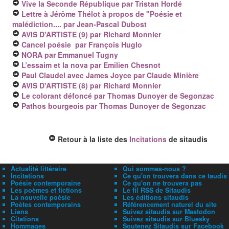
Vive la Seconde République
par Tristan Hordé
Lettre à Jérôme Thélot à propos de "Poésie et
malédiction....
par Jean-Pascal Dubost
AVIS D'ARTISTE (9)
par Richard Monnier
Cancel poésie
par François Huglo
NORA
par Emmanuel Tugny
L’essaim et la nova
par Emilien Chesnot
Paul Claudel avec James Joyce
par Claude Minière
AVIS D'ARTISTE (8)
par Richard Monnier
Le colorant défoncé
par Thomas Dunoyer de Segonzac
Pathos bourgeois
par Thomas Dunoyer de Segonzac
Retour à la liste des
Incitations
de sitaudis
Actualité littéraire
Qui sommes-nous ?
Incitations
Ce qu'on trouvera dans ce taudis
Poésie contemporaine
Ce qu'on ne trouvera pas
Les poèmes et fictions
Le fil RSS de Sitaudis
La nouvelle poésie
Les éditions sitaudis
Poètes contemporains
Référencement naturel du site
Liens
Suivez sitaudis sur Mastodon
Citations
Suivez sitaudis sur Bluesky
Hommages
Soutenez Sitaudis sur Facebook