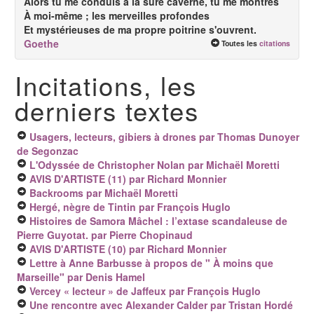
Alors tu me conduis à la sûre caverne, tu me montres
À moi-même ; les merveilles profondes
Et mystérieuses de ma propre poitrine s'ouvrent.
Goethe
Toutes les
citations
Incitations, les
derniers textes
Usagers, lecteurs, gibiers à drones
par Thomas Dunoyer
de Segonzac
L'Odyssée de Christopher Nolan
par Michaël Moretti
AVIS D'ARTISTE (11)
par Richard Monnier
Backrooms
par Michaël Moretti
Hergé, nègre de Tintin
par François Huglo
Histoires de Samora Mâchel : l’extase scandaleuse de
Pierre Guyotat.
par Pierre Chopinaud
AVIS D'ARTISTE (10)
par Richard Monnier
Lettre à Anne Barbusse à propos de " À moins que
Marseille"
par Denis Hamel
Vercey « lecteur » de Jaffeux
par François Huglo
Une rencontre avec Alexander Calder
par Tristan Hordé