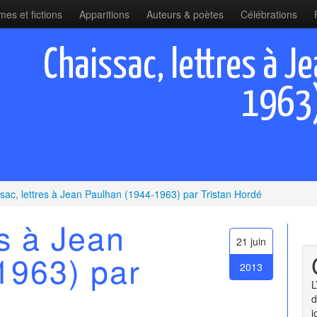
es et fictions
Apparitions
Auteurs & poètes
Célébrations
Chaissac, lettres à 
1963)
sac, lettres à Jean Paulhan (1944-1963) par Tristan Hordé
es à Jean
21 juin
1963) par
2013
L
d
j