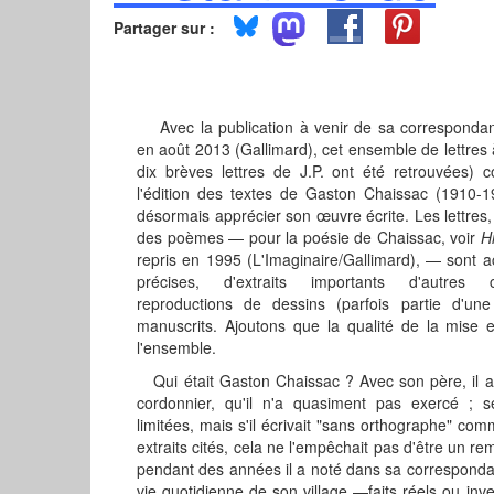
Partager sur :
Avec la publication à venir de sa corresponda
en août 2013 (Gallimard), cet ensemble de lettres
dix brèves lettres de J.P. ont été retrouvées)
l'édition des textes de Gaston Chaissac (1910-19
désormais apprécier son œuvre écrite. Les lettres,
des poèmes — pour la poésie de Chaissac, voir
H
repris en 1995 (L'Imaginaire/Gallimard), — sont
précises, d'extraits importants d'autres 
reproductions de dessins (parfois partie d'une l
manuscrits. Ajoutons que la qualité de la mise
l'ensemble.
Qui était Gaston Chaissac ? Avec son père, il av
cordonnier, qu'il n'a quasiment pas exercé ; 
limitées, mais s'il écrivait "sans orthographe" co
extraits cités, cela ne l'empêchait pas d'être un r
pendant des années il a noté dans sa correspondanc
vie quotidienne de son village —faits réels ou inv