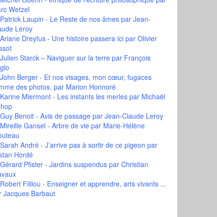
rc Wetzel
Patrick Laupin - Le Reste de nos âmes
par Jean-
aude Leroy
Ariane Dreyfus - Une histoire passera ici
par Olivier
ssot
Julien Starck – Naviguer sur la terre
par François
glo
John Berger - Et nos visages, mon cœur, fugaces
mme des photos.
par Marion Honnoré
Karine Miermont - Les instants les merles
par Michaël
shop
Guy Benoit - Avis de passage
par Jean-Claude Leroy
Mireille Gansel - Arbre de vie
par Marie-Hélène
outeau
Sarah André - J’arrive pas à sortir de ce pigeon
par
istan Hordé
Gérard Pfister - Jardins suspendus
par Christian
avaux
Robert Filliou - Enseigner et apprendre, arts vivants ...
r Jacques Barbaut