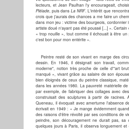
lecteurs, et Jean Paulhan l'y encourageait, chois
Pléiade
, puis dans
La NRF
. L'intérêt que rencontra
crois que j'aurais des chances a me faire un chem
dans mon jeu : victime des bourgeois, cordonnier i
artiste doué n'ayant pas été poussé [...] ». Certain 
« trop nouille », tout comme il échouait à être un 
c'est bon pour mon entérite ».
Peintre resté de son vivant en marge des circui
dessin. En 1946, il désignait son travail, comme
moderne", notion très proche de celle d'"art brut
manqué », vivant grâce au salaire de son épouse in
bien éloignés de ceux du peintre classique, matér
dans les années 1980. La pauvreté matérielle de C
par exemple, de fabriquer des collages avec des 
construisait des sculptures à partir de racines.
Queneau, il évoquait avec amertume l'absence de v
écrivait en 1949 : « Je mange évidemment quand
des raisons d'être révolté par ses conditions de vie di
peindre, son découragement ne durait pas, sa c
quelques jours à Paris, il observa longuement et 