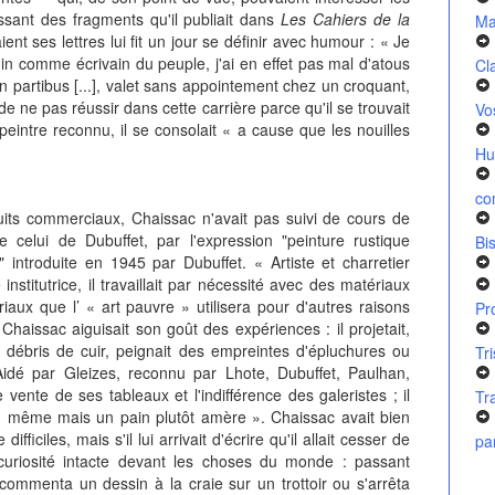
issant des fragments qu'il publiait dans
Les Cahiers de la
Ma
ient ses lettres lui fit un jour se définir avec humour : « Je
in comme écrivain du peuple, j'ai en effet pas mal d'atous
Cl
n partibus [...], valet sans appointement chez un croquant,
de ne pas réussir dans cette carrière parce qu'il se trouvait
Vo
peintre reconnu, il se consolait « a cause que les nouilles
Hu
co
ts commerciaux, Chaissac n'avait pas suivi de cours de
 celui de Dubuffet, par l'expression "peinture rustique
Bi
" introduite en 1945 par Dubuffet. « Artiste et charretier
stitutrice, il travaillait par nécessité avec des matériaux
iaux que l’ « art pauvre » utilisera pour d'autres raisons
Pr
haissac aiguisait son goût des expériences : il projetait,
débris de cuir, peignait des empreintes d'épluchures ou
Tr
 Aidé par Gleizes, reconnu par Lhote, Dubuffet, Paulhan,
ente de ses tableaux et l'indifférence des galeristes ; il
Tr
 même mais un pain plutôt amère ». Chaissac avait bien
fficiles, mais s'il lui arrivait d'écrire qu'il allait cesser de
pa
uriosité intacte devant les choses du monde : passant
commenta un dessin à la craie sur un trottoir ou s'arrêta