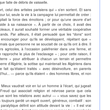
e faite de débris de vaisselle.
rt, celui des artistes parisiens qui « s'en sortent. Et sans
r lui, seule la vie à la campagne lui permettait de créer :
ipliait la force des émotions ; or pour qu'une œuvre d'art
side à sa naissance ». À partir de ce choix, il avait des
bleaux, il aurait souhaité former une véritable coopérative
ands. Par ailleurs, il était persuadé que les "dons" sont
s encourager pour qu'ils se développent, répétant que «
is que personne ne se souciait de ce qu'ils ont à dire. Il
ers agricoles, à l'occasion palefrenier dans une ferme, et
 rapproche le plus de l'esclavage » ; pour cette raison, il
terre » pour attribuer à chacun un terrain et permettre
guerre d'Algérie, la sottise qui maintenait les Algériens dans
le fait qu'étaient traités « avec désinvolture, en parents
hui... — parce qu'ils étaient « des hommes libres, et non
ieux vaudrait voir en lui un homme à l'écart, qui jugeait
Freud qui associait religion et névrose parce que cela
 que sont les relations avec autrui — « vous savez que les
a toujours gardé un esprit ouvert, généreux, combatif : son
alytique définit son attitude devant la vie : « Il est vrai