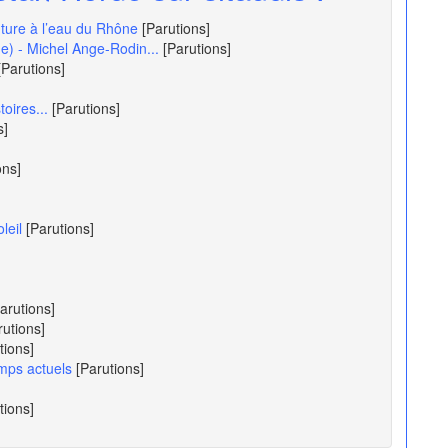
nture à l’eau du Rhône
[Parutions]
e) - Michel Ange-Rodin...
[Parutions]
[Parutions]
oires...
[Parutions]
s]
ons]
leil
[Parutions]
arutions]
rutions]
tions]
emps actuels
[Parutions]
tions]