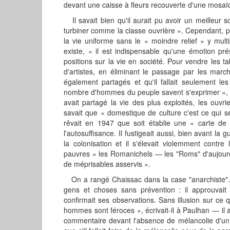
devant une caisse à fleurs recouverte d'une mosaïqu
Il savait bien qu'il aurait pu avoir un meilleur so
turbiner comme la classe ouvrière ». Cependant, pou
la vie uniforme sans le « moindre relief » y mult
existe, « il est indispensable qu'une émotion pré
positions sur la vie en société. Pour vendre les ta
d'artistes, en éliminant le passage par les march
également partagés et qu'il fallait seulement le
nombre d'hommes du peuple savent s'exprimer », ma
avait partagé la vie des plus exploités, les ouvri
savait que « domestique de culture c'est ce qui se
rêvait en 1947 que soit établie une « carte de 
l'autosuffisance. Il fustigeait aussi, bien avant la 
la colonisation et il s'élevait violemment contre 
pauvres » les Romanichels — les "Roms" d'aujourd'
de méprisables asservis ».
On a rangé Chaissac dans la case "anarchiste". M
gens et choses sans prévention : il approuvait 
confirmait ses observations. Sans illusion sur ce
hommes sont féroces », écrivait-il à Paulhan — il 
commentaire devant l'absence de mélancolie d'un par