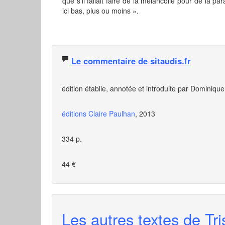
que s'il fallait faire de la mélancolie pour de la p
ici bas, plus ou moins ».
Le commentaire de sitaudis.fr
édition établie, annotée et introduite par Dominiqu
éditions Claire Paulhan
, 2013
334 p.
44 €
Les autres textes de Tri