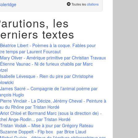
oleridge
Toutes les
citations
arutions, les
erniers textes
Béatrice Libert - Poèmes à la coque. Fables pour
tre temps
par Laurent Fourcaut
Mary Oliver - Amérique primitive
par Christian Travaux
Étienne Vaunac - Ni de furieux chablis
par Marc
tzel
Isabelle Lévesque - Rien du pire
par Christophe
olowicki
James Sacré – Compagnie de l’animal poème
par
ançois Huglo
Pierre Vinclair - La Décize, Jérémy Cheval - Peinture à
eau du Rhône
par Tristan Hordé
Ariot Chloé et Bormand Marc (sous la direction de) -
chel Ange-Rodin...
par Tristan Hordé
Tristan Vodak – Mise à jour
par Grégory Rateau
Suzanne Doppelt - Flip box
par Brice Liaud
Michel Guérin - éthique de l'écriture philosophique
par