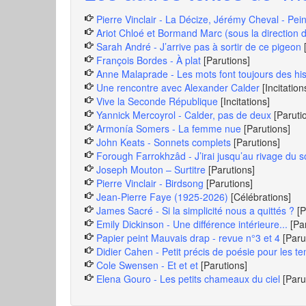
Pierre Vinclair - La Décize, Jérémy Cheval - Pei
Ariot Chloé et Bormand Marc (sous la direction d
Sarah André - J’arrive pas à sortir de ce pigeon
François Bordes - À plat
[Parutions]
Anne Malaprade - Les mots font toujours des hist
Une rencontre avec Alexander Calder
[Incitation
Vive la Seconde République
[Incitations]
Yannick Mercoyrol - Calder, pas de deux
[Paruti
Armonía Somers - La femme nue
[Parutions]
John Keats - Sonnets complets
[Parutions]
Forough Farrokhzâd - J’irai jusqu’au rivage du so
Joseph Mouton – Surtitre
[Parutions]
Pierre Vinclair - Birdsong
[Parutions]
Jean-Pierre Faye (1925-2026)
[Célébrations]
James Sacré - Si la simplicité nous a quittés ?
[P
Emily Dickinson - Une différence intérieure...
[Pa
Papier peint Mauvais drap - revue n°3 et 4
[Paru
Didier Cahen - Petit précis de poésie pour les t
Cole Swensen - Et et et
[Parutions]
Elena Gouro - Les petits chameaux du ciel
[Paru