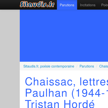
Parutions
Incitations
Poèm
Sitaudis.fr, poésie contemporaine
/
Parutions
/
Chais
Chaissac, lettr
Paulhan (1944-
Tristan Hordé