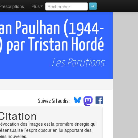
Prescriptions
Plus
Jean Paulhan (1944-
 par Tristan Hordé
Les Parutions
Suivez Sitaudis :
Citation
’évocation des images est la première énergie qui
ésensualise l’esprit obscur en lui apportant des
oies nouvelles.