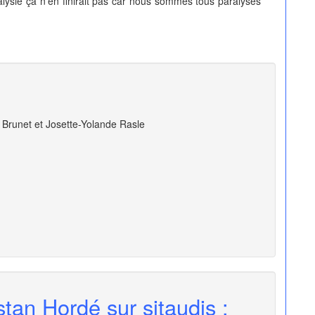
aralysie ça n'en finirait pas car nous sommes tous paralysés
e Brunet et Josette-Yolande Rasle
stan Hordé sur sitaudis :