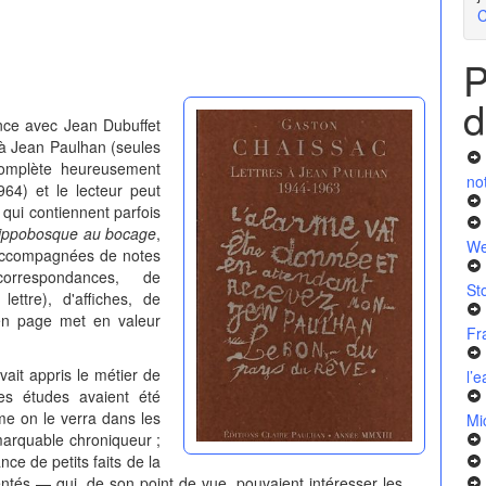
C
P
d
nce avec Jean Dubuffet
 à Jean Paulhan (seules
 complète heureusement
no
64) et le lecteur peut
 qui contiennent parfois
ippobosque au bocage
,
We
 accompagnées de notes
correspondances, de
St
ettre), d'affiches, de
 en page met en valeur
Fr
ait appris le métier de
l’
ses études avaient été
mme on le verra dans les
Mi
emarquable chroniqueur ;
e de petits faits de la
entés — qui, de son point de vue, pouvaient intéresser les