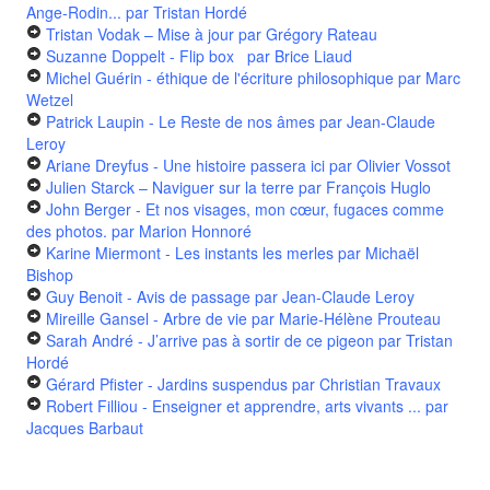
Ange-Rodin...
par Tristan Hordé
Tristan Vodak – Mise à jour
par Grégory Rateau
Suzanne Doppelt - Flip box
par Brice Liaud
Michel Guérin - éthique de l'écriture philosophique
par Marc
Wetzel
Patrick Laupin - Le Reste de nos âmes
par Jean-Claude
Leroy
Ariane Dreyfus - Une histoire passera ici
par Olivier Vossot
Julien Starck – Naviguer sur la terre
par François Huglo
John Berger - Et nos visages, mon cœur, fugaces comme
des photos.
par Marion Honnoré
Karine Miermont - Les instants les merles
par Michaël
Bishop
Guy Benoit - Avis de passage
par Jean-Claude Leroy
Mireille Gansel - Arbre de vie
par Marie-Hélène Prouteau
Sarah André - J’arrive pas à sortir de ce pigeon
par Tristan
Hordé
Gérard Pfister - Jardins suspendus
par Christian Travaux
Robert Filliou - Enseigner et apprendre, arts vivants ...
par
Jacques Barbaut