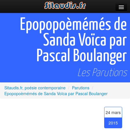
Parutions
Epopopoèmémés de
Incitations
Sanda Voïca par
Poèmes et fictions
Pascal Boulanger
Apparitions
Auteurs & poètes
Les Parutions
Célébrations
Sitaudis.fr, poésie contemporaine
/
Parutions
/
Prescriptions
Epopopoèmémés de Sanda Voïca par Pascal Boulanger
Plus
24 mars
2015