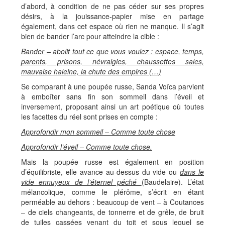
d’abord, à condition de ne pas céder sur ses propres
désirs, à la jouissance-papier mise en partage
également, dans cet espace où rien ne manque. Il s’agit
bien de bander l’arc pour atteindre la cible :
Bander – abolit tout ce que vous voulez : espace, temps,
parents, prisons, névralgies, chaussettes sales,
mauvaise haleine, la chute des empires (…)
Se comparant à une poupée russe, Sanda Voïca parvient
à emboîter sans fin son sommeil dans l’éveil et
inversement, proposant ainsi un art poétique où toutes
les facettes du réel sont prises en compte :
Approfondir mon sommeil – Comme toute chose
Approfondir l’éveil – Comme toute chose.
Mais la poupée russe est également en position
d’équilibriste, elle avance au-dessus du vide ou
dans le
vide ennuyeux de l’éternel péché
(Baudelaire). L’état
mélancolique, comme le plérôme, s’écrit en étant
perméable au dehors : beaucoup de vent – à Coutances
– de ciels changeants, de tonnerre et de grêle, de bruit
de tuiles cassées venant du toit et sous lequel se