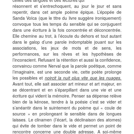
celles des langues et des lectures qui
résonnent et s’entrechoquent, au jour le jour et sans
repentir, dans cet ample poème épique. L’épopée de
Sanda Voïca (que le titre du livre suggère ironiquement)
convoque tous les temps du sensible qui se conjuguent
dans une écriture à la fois concentrée et déconcentrée.
Elle chemine au trot, à l’écoute du dehors et tout autant
dans le galop d’une parole indomptable jouant sur les
associations, les jeux de mots et de sens, les
performances, sur les rêves et les hypothèses de
l’inconscient. Refusant la rétention et aussi la confidence,
convaincu comme Nerval que la parole poétique, comme
l’imaginaire, est une seconde vie, cette poète prolonge
les possibles et
noircit la nuit plus vite que les nuages.
Avant tout, elle sait associer art mineur et art majeur, en
se décentrant et en s’éparpillant dans une vie et une
écriture qui vident la mémoire. Penser sa dépense relève
bien de la kénose, tendre à la poésie c’est se vider et
s’anéantir dans le suintement du poème qui « coule de
source » en prolongeant le sensible dans de longues
laisses. Le clinamen (l’écart, la déclinaison des atomes)
qui évite de tomber dans le vide et permet un point de
rencontre concerne une double adresse. A soi-même