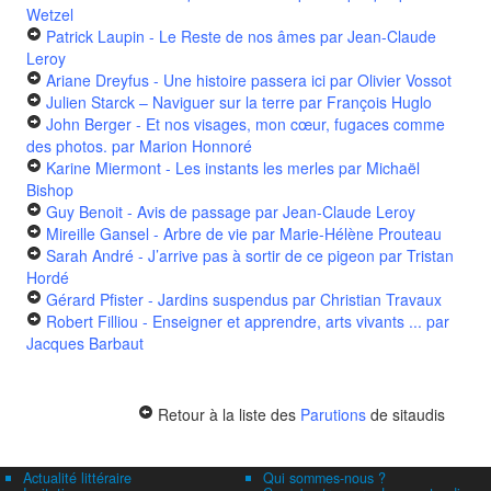
Wetzel
Patrick Laupin - Le Reste de nos âmes
par Jean-Claude
Leroy
Ariane Dreyfus - Une histoire passera ici
par Olivier Vossot
Julien Starck – Naviguer sur la terre
par François Huglo
John Berger - Et nos visages, mon cœur, fugaces comme
des photos.
par Marion Honnoré
Karine Miermont - Les instants les merles
par Michaël
Bishop
Guy Benoit - Avis de passage
par Jean-Claude Leroy
Mireille Gansel - Arbre de vie
par Marie-Hélène Prouteau
Sarah André - J’arrive pas à sortir de ce pigeon
par Tristan
Hordé
Gérard Pfister - Jardins suspendus
par Christian Travaux
Robert Filliou - Enseigner et apprendre, arts vivants ...
par
Jacques Barbaut
Retour à la liste des
Parutions
de sitaudis
Actualité littéraire
Qui sommes-nous ?