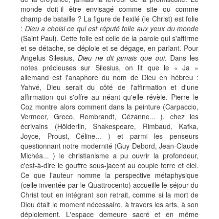
monde doit-il être envisagé comme site ou comme
champ de bataille ? La figure de l'exilé (le Christ) est folie
:
Dieu a choisi ce qui est réputé folie aux yeux du monde
(Saint Paul). Cette folie est celle de la parole qui s'affirme
et se détache, se déploie et se dégage, en parlant. Pour
Angelus Silesius,
Dieu ne dit jamais que oui
. Dans les
notes précieuses sur Silesius, on lit que le « Ja »
allemand est l'anaphore du nom de Dieu en hébreu :
Yahvé, Dieu serait du côté de l'affirmation et d'une
affirmation qui s'offre au néant qu'elle révèle. Pierre le
Coz montre alors comment dans la peinture (Carpaccio,
Vermeer, Greco, Rembrandt, Cézanne... ), chez les
écrivains (Hölderlin, Shakespeare, Rimbaud, Kafka,
Joyce, Proust, Céline... ) et parmi les penseurs
questionnant notre modernité (Guy Debord, Jean-Claude
Michéa... ) le christianisme a pu ouvrir la profondeur,
c'est-à-dire le gouffre sous-jacent au couple terre et ciel.
Ce que l'auteur nomme la perspective métaphysique
(celle inventée par le Quattrocento) accueille le séjour du
Christ tout en intégrant son retrait, comme si la mort de
Dieu était le moment nécessaire, à travers les arts, à son
déploiement. L'espace demeure sacré et en même