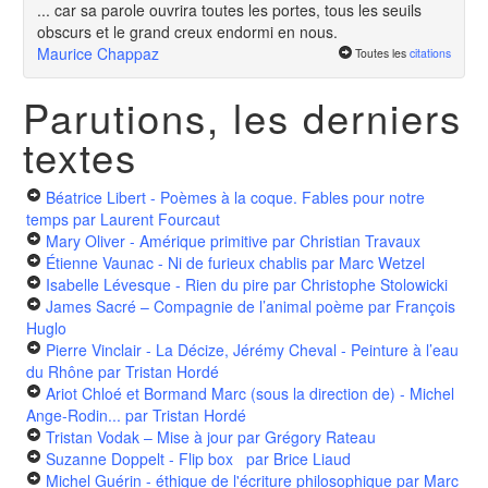
... car sa parole ouvrira toutes les portes, tous les seuils
obscurs et le grand creux endormi en nous.
Maurice Chappaz
Toutes les
citations
Parutions, les derniers
textes
Béatrice Libert - Poèmes à la coque. Fables pour notre
temps
par Laurent Fourcaut
Mary Oliver - Amérique primitive
par Christian Travaux
Étienne Vaunac - Ni de furieux chablis
par Marc Wetzel
Isabelle Lévesque - Rien du pire
par Christophe Stolowicki
James Sacré – Compagnie de l’animal poème
par François
Huglo
Pierre Vinclair - La Décize, Jérémy Cheval - Peinture à l’eau
du Rhône
par Tristan Hordé
Ariot Chloé et Bormand Marc (sous la direction de) - Michel
Ange-Rodin...
par Tristan Hordé
Tristan Vodak – Mise à jour
par Grégory Rateau
Suzanne Doppelt - Flip box
par Brice Liaud
Michel Guérin - éthique de l'écriture philosophique
par Marc