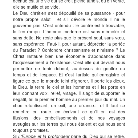
déchue est une vie qui se croit pleine tandis, qu'en vérité,
elle se mutile et se vide.
Le Dieu chrétien s'est dépouillé de sa puissance - pour
notre propre salut - et s'il dévoile le monde il ne le
gouverne pas. C'est entendu : le centre est introuvable,
le lien rompu. L'homme moderne est sans mémoire et
sans dette. Ne reste plus que le présent seul, sans vœu,
sans espérance. Faut-il, pour autant, déprécier la portée
du Paraclet ? Confondre christianisme et nihilisme ? Le
Christ instaure bien une économie d'abondance dans
l'acquiescement à l'existence. C'est elle qui devrait nous
permettre de tenir debout, au-dessus du gouffre du
temps et de l'espace. Et c'est l'artiste qui enregistre et
figure ce que le monde feint d'ignorer. Il porte les dieux,
le Dieu, la terre, le ciel et les hommes et il les porte en
leur donnant voix, relief, visage. Il s'agit de supporter le
négatif, tel le premier homme au premier jour du mal. Un
choc retentissant, un exil, une errance... et il faut se
remettre en route, en écrivant ce qu'il en est des
illusions, des embellissements et de nos voyages
aveugles sur les terres qui nous étaient et qui nous sont
toujours promises.
Si
L'Europe et la profondeur
parle du Dieu qui se retire,