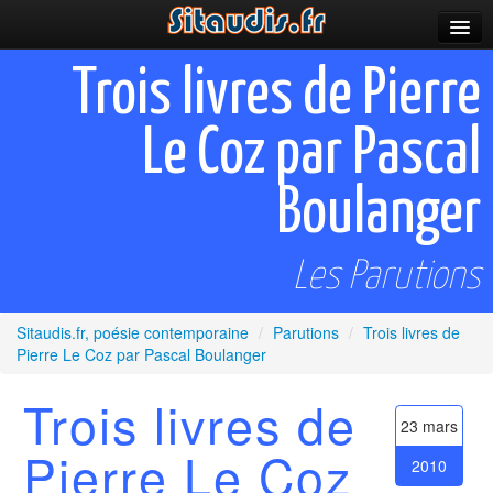
Parutions
Trois livres de Pierre
Incitations
Le Coz par Pascal
Poèmes et fictions
Boulanger
Apparitions
Auteurs & poètes
Les Parutions
Célébrations
Sitaudis.fr, poésie contemporaine
/
Parutions
/
Trois livres de
Prescriptions
Pierre Le Coz par Pascal Boulanger
Plus
Trois livres de
23 mars
Pierre Le Coz
2010