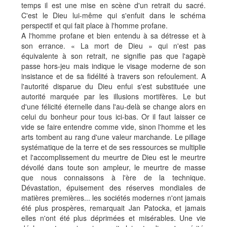
temps il est une mise en scène d'un retrait du sacré.
C'est le Dieu lui-même qui s'enfuit dans le schéma
perspectif et qui fait place à l'homme profane.
A l'homme profane et bien entendu à sa détresse et à
son errance. « La mort de Dieu » qui n'est pas
équivalente à son retrait, ne signifie pas que l'agapè
passe hors-jeu mais indique le visage moderne de son
insistance et de sa fidélité à travers son refoulement. A
l'autorité disparue du Dieu enfui s'est substituée une
autorité marquée par les illusions mortifères. Le but
d'une félicité éternelle dans l'au-delà se change alors en
celui du bonheur pour tous ici-bas. Or il faut laisser ce
vide se faire entendre comme vide, sinon l'homme et les
arts tombent au rang d'une valeur marchande. Le pillage
systématique de la terre et de ses ressources se multiplie
et l'accomplissement du meurtre de Dieu est le meurtre
dévoilé dans toute son ampleur, le meurtre de masse
que nous connaissons à l'ère de la technique.
Dévastation, épuisement des réserves mondiales de
matières premières... les sociétés modernes n'ont jamais
été plus prospères, remarquait Jan Patocka, et jamais
elles n'ont été plus déprimées et misérables. Une vie