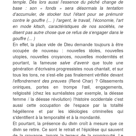
temple. Dès lors aussi l'essence du péché change de
base : son « fonds » sera désormais la tentation
d'accumuler, de stocker tout l'étant pour se prémunir
contre le gouffre (... ) l'argent, le travail, l'économie, l'art
en mode kitsch, caractéristiques de nos sociétés, ne
disent pas autre chose que ce refus de s'engager dans le
gouffre (... )
En effet, la place vide de Dieu demande toujours à être
occupée de nouveau : nouvelles idoles, nouvelles
utopies, nouvelles croyances, nouvelles modernités et
pourtant, la fameuse
salve d'avenir
que toute une
génération d'écrivains progressistes nous chantait, et sur
tous les tons, ne s'est-elle pas finalement vérifiée devant
l'effondrement des preuves
(René Char) ? Glissements
oniriques, portes en trompe l'œil, engagements,
religiosité (chez les surréalistes par exemple, la déesse
femme / la déesse révolution) l'histoire occidentale c'est
aussi cette occupation de l'espace par la totalité
hégélienne et par les idéologies criminelles qui
s'identifient à la temporalité et à la mondanité.
Et pourtant, la présence du divin croît à mesure que ce
divin se retire. Ce sont le retrait et l'épiclèse qui sauvent
de la croyance, jamais la terreur de la promiscuité. Le