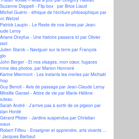
Suzanne Doppelt - Flip box
par Brice Liaud
Michel Guérin - éthique de l'écriture philosophique
par
rc Wetzel
Patrick Laupin - Le Reste de nos âmes
par Jean-
aude Leroy
Ariane Dreyfus - Une histoire passera ici
par Olivier
ssot
Julien Starck – Naviguer sur la terre
par François
glo
John Berger - Et nos visages, mon cœur, fugaces
mme des photos.
par Marion Honnoré
Karine Miermont - Les instants les merles
par Michaël
shop
Guy Benoit - Avis de passage
par Jean-Claude Leroy
Mireille Gansel - Arbre de vie
par Marie-Hélène
outeau
Sarah André - J’arrive pas à sortir de ce pigeon
par
istan Hordé
Gérard Pfister - Jardins suspendus
par Christian
avaux
Robert Filliou - Enseigner et apprendre, arts vivants ...
r Jacques Barbaut