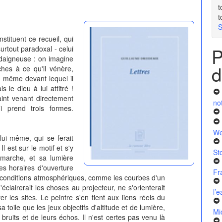
t
t
S
stituent ce recueil, qui
P
urtout paradoxal - celui
édaigneuse : on imagine
d
hes à ce qu'il vénère,
l même devant lequel il
s le dieu à lui attitré !
aint venant directement
no
 prend trois formes.
We
lui-même, qui se ferait
 Il est sur le motif et s'y
St
 marche, et sa lumière
es horaires d'ouverture
Fr
s conditions atmosphériques, comme les courbes d'un
éclairerait les choses au projecteur, ne s'orienterait
l’
r les sites. Le peintre s'en tient aux liens réels du
 toile que les jeux objectifs d'altitude et de lumière,
Mi
ruits et de leurs échos. Il n'est certes pas venu là