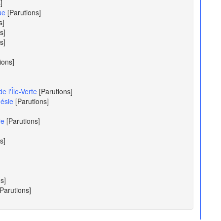
]
ue
[Parutions]
s]
s]
s]
ions]
 l'Île-Verte
[Parutions]
oésie
[Parutions]
re
[Parutions]
s]
s]
[Parutions]