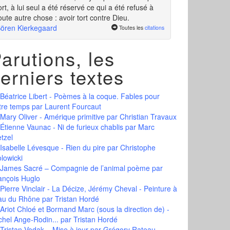
ort, à lui seul a été réservé ce qui a été refusé à
oute autre chose : avoir tort contre Dieu.
ören Kierkegaard
Toutes les
citations
arutions, les
erniers textes
Béatrice Libert - Poèmes à la coque. Fables pour
tre temps
par Laurent Fourcaut
Mary Oliver - Amérique primitive
par Christian Travaux
Étienne Vaunac - Ni de furieux chablis
par Marc
tzel
Isabelle Lévesque - Rien du pire
par Christophe
olowicki
James Sacré – Compagnie de l’animal poème
par
ançois Huglo
Pierre Vinclair - La Décize, Jérémy Cheval - Peinture à
eau du Rhône
par Tristan Hordé
Ariot Chloé et Bormand Marc (sous la direction de) -
chel Ange-Rodin...
par Tristan Hordé
Tristan Vodak – Mise à jour
par Grégory Rateau