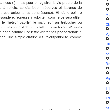
rices (!), mais pour enregistrer la vie propre de la
à reflets, se distribuent réserves et lacunes de
sources autochtones de présence). Et lui, le peintre
Ma
e souple et régresse à volonté - comme ce sera utile -
 le rhéteur babiller, le marcheur sûr trébucher ou
Cl
 mais pour offrir toutes latitudes au terrain d'essais
 est donc comme une lettre d'intention phénoménale :
Vo
de, une simple diatribe d'auto-disponibilité, comme
Hu
co
Bi
Pr
Tr
Tr
pa