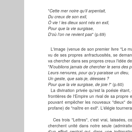
"
Cette mer noire qu'il arpentait,
Du creux de son exil,
Ô
vie ! les dieux sont nés en exil,
Pour que la vie surgisse,
D'où l'on ne revient pas
" (p.69)
L'image (venue de son premier livre "Le mati
vu de ses propres anfractuosités, se deman
va chercher dans ses propres creux l'idée d
"
N'oublions jamais de chercher le sens des p
Leurs nervures, pour qu'y paraisse un dieu,
Un geste, que sais-je, déesses ?
Pour que la vie surgisse, de joie !
" (p.60)
La divination privée qu'est la poésie étant, 
frontières de l'Empire un rival de sa propre 
pouvant empêcher les nouveaux "dieux" des 
profane) de "naître en exil". L'élégie tournera
Ces trois "Lettres", c'est vrai, laissées, 
cherchent unité dans notre seule (admirat
d'un effort central qui, dans une indigna