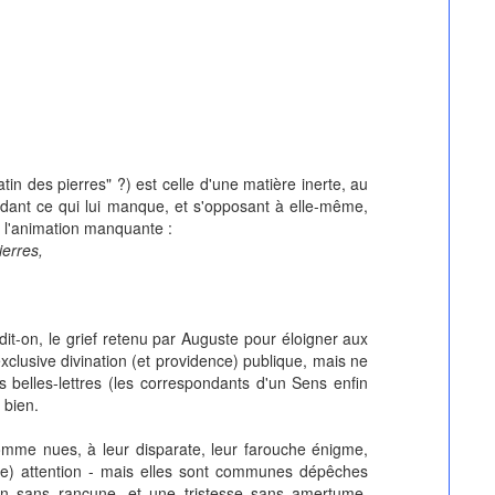
n des pierres" ?) est celle d'une matière inerte, au
dant ce qui lui manque, et s'opposant à elle-même,
e l'animation manquante :
ierres,
dit-on, le grief retenu par Auguste pour éloigner aux
exclusive divination (et providence) publique, mais ne
belles-lettres (les correspondants d'un Sens enfin
 bien.
comme nues, à leur disparate, leur farouche énigme,
ive) attention - mais elles sont communes dépêches
tion sans rancune, et une tristesse sans amertume,