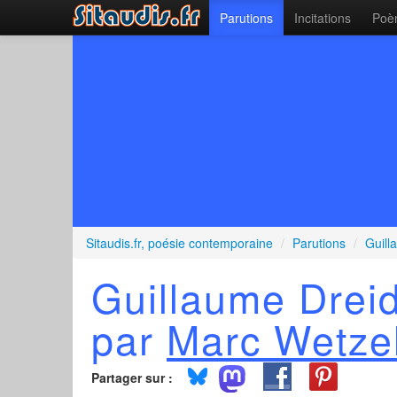
Parutions
Incitations
Poèm
Sitaudis.fr, poésie contemporaine
/
Parutions
/
Guill
Guillaume Dreid
par
Marc Wetze
Partager sur :