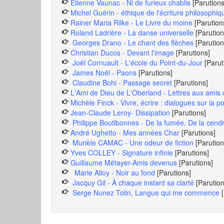
Étienne Vaunac - Ni de furieux chablis
[Parutions
Michel Guérin - éthique de l'écriture philosophiq
Rainer Maria Rilke - Le Livre du moine
[Parution
Roland Ladrière - La danse universelle
[Parution
Georges Drano - Le chant des flèches
[Parution
Christian Ducos - Devant l'image
[Parutions]
Joël Cornuault - L'école du Point-du-Jour
[Parut
James Noël - Paons
[Parutions]
Claudine Bohi - Passage secret
[Parutions]
L'Ami de Dieu de L'Oberland - Lettres aux amis de
Michèle Finck - Vivre, écrire : dialogues sur la p
Jean-Claude Leroy- Dissipation
[Parutions]
Philippe Boutibonnes - De la fumée, De la cend
André Ughetto - Mes années Char
[Parutions]
Murièle CAMAC - Une odeur de fiction
[Parution
Yves COLLEY - Signature infinie
[Parutions]
Guillaume Métayer-Amis devenus
[Parutions]
Marie Alloy - Noir au fond
[Parutions]
Jacquy Gil - À chaque instant sa clarté
[Parution
Serge Nunez Tolin, Langue qui me commence