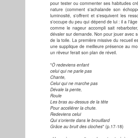
pour tester ou commenter ses habitudes créat
nature (comment s'achalande son échoppe 
luminosité, s'offrent et s'esquivent les res
s'occupe du peu qui dépend de lui : il a l'âg
comme le nageur accompli sait rebarboter,
dévaler sur demande. Non pour jouer avec soi,
de la toile. La première missive du recueil
une supplique de meilleure présence au mon
un rêveur ferait son plan de réveil.
"
Ô
redeviens enfant
celui qui ne parle pas
Chante,
Celui qui ne marche pas
Dévale la pente,
Roule
Les bras au-dessus de la tête
Pour accélérer la chute.
Redeviens celui
Qui s'oriente dans le brouillard
Grâce au bruit des cloches
" (p.17-18)