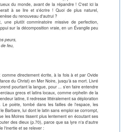
étueux du monde, avant de la répandre ! C'est ici la
erait à se lire et s'écrire ! Quoi de plus naturel,
genèse du renouveau d'autrui ?
une plutôt comminatoire missive de perfection,
appui sur la décomposition vraie, en un Évangile peu
os peurs,
 de feu,
 comme directement écrite, à la fois à et par Ovide
ance du Christ) en Mer Noire, jusqu'à sa mort. Livré
prend pourtant la langue, pour ... s'en faire entendre
rciaux grecs et latins locaux, comme orphelin de la
endeur latine, il redresse littéralement sa déploration
. Le poète, tombé dans les failles de l'espace, les
i le Barbare, lui dont le latin sans emploi se corrompt,
que les Moires tissent plus lentement en écoutant ses
douter des dieux (p.70), parce que sa lyre n'a d'autre
 l'inertie et se relever :