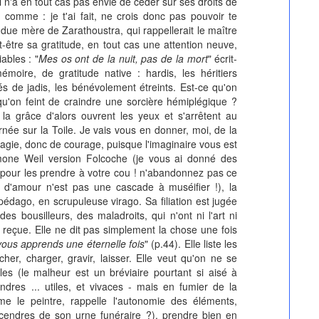
n'a en tout cas pas envie de céder sur ses droits de
 comme : je t'ai fait, ne crois donc pas pouvoir te
tendue mère de Zarathoustra, qui rappellerait le maître
ut-être sa gratitude, en tout cas une attention neuve,
ables : "
Mes os ont de la nuit, pas de la mort
" écrit-
moire, de gratitude native : hardis, les héritiers
tés de jadis, les bénévolement étreints. Est-ce qu'on
 qu'on feint de craindre une sorcière hémiplégique ?
 la grâce d'alors ouvrent les yeux et s'arrêtent au
rnée sur la Toile. Je vais vous en donner, moi, de la
agie, donc de courage, puisque l'imaginaire vous est
imone Weil version Folcoche (je vous ai donné des
pour les prendre à votre cou ! n'abandonnez pas ce
ce d'amour n'est pas une cascade à muséifier !), la
édago, en scrupuleuse virago. Sa filiation est jugée
 des bousilleurs, des maladroits, qui n'ont ni l'art ni
e reçue. Elle ne dit pas simplement la chose une fois
vous apprends une éternelle fois
" (p.44). Elle liste les
rcher, charger, gravir, laisser. Elle veut qu'on ne se
les (le malheur est un bréviaire pourtant si aisé à
dres ... utiles, et vivaces - mais en fumier de la
mme le peintre, rappelle l'autonomie des éléments,
 cendres de son urne funéraire ?), prendre bien en