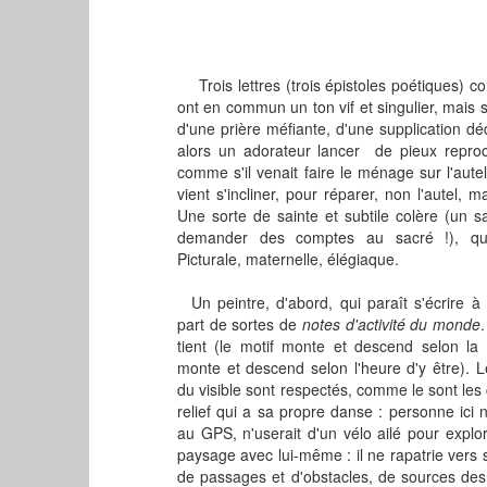
Trois lettres (trois épistoles poétiques) con
ont en commun un ton vif et singulier, mais s
d'une prière méfiante, d'une supplication d
alors un adorateur lancer de pieux reproc
comme s'il venait faire le ménage sur l'aute
vient s'incliner, pour réparer, non l'autel, mai
Une sorte de sainte et subtile colère (un s
demander des comptes au sacré !), qui
Picturale, maternelle, élégiaque.
Un peintre, d'abord, qui paraît s'écrire à 
part de sortes de
notes d'activité du monde
.
tient (le motif monte et descend selon la
monte et descend selon l'heure d'y être). L
du visible sont respectés, comme le sont le
relief qui a sa propre danse : personne ici n'
au GPS, n'userait d'un vélo ailé pour explore
paysage avec lui-même : il ne rapatrie vers sa
de passages et d'obstacles, de sources des b