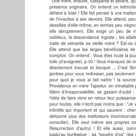
Une mère, ensuite, rudoyante et sévère, qui 
présence originaire. On entend un leitmotiv
défaire à loisir ! Elle fait penser à une inat
de l'invective à ses devoirs. Elle attend, pe
dessillée d'elle-même, en termes peu négoci
elle abruptement. Elle exige un peu de mé
oublieux, la descendance ingrate ; les allai
traite de veinarde sa vieille mère ? Est-ce
Elle attend que les larges bénéficiaires de
comptoir. On entend : Vous êtes toute la jou
toile (d'araignée), p.30 ! Vous manquez de m
directement inoculé et becqué ... C'est S
jambes pour vous redresser, pas seulement 
pour quoi je vous ai fait naître ! la sour
Providence en mère Tapedur, en intraitable p
filière d'irresponsabilité, se gavant d'oubli :
l'idée de faire vivre en retour leur puissanc
pour toutes, elle n'écrit pas moins que : "
Je 
infinitifs qui importent et qui sauvent : che
détourne plus des instituteurs incontournab
consulter). Elle veut même ses propres cen
Résurrection d'autrui ! Et elle aussi, co
jusqu'au burlesque : sa "poudre d'os" (les