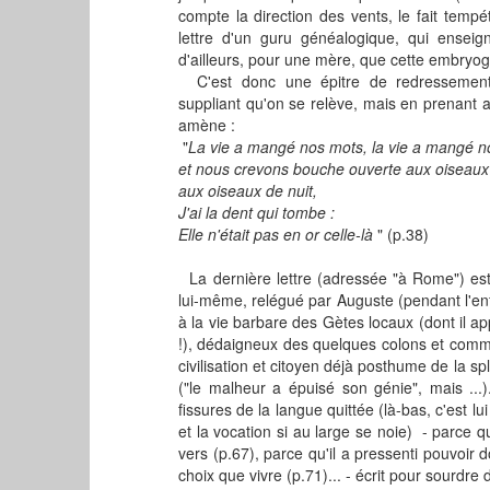
compte la direction des vents, le fait temp
lettre d'un guru généalogique, qui enseign
d'ailleurs, pour une mère, que cette embryo
C'est donc une épitre de redressement, 
suppliant qu'on se relève, mais en prenant 
amène :
"
La vie a mangé nos mots, la vie a mangé n
et nous crevons bouche ouverte aux oiseaux
aux oiseaux de nuit,
J'ai la dent qui tombe :
Elle n'était pas en or celle-là
" (p.38)
La dernière lettre (adressée "à Rome") est
lui-même, relégué par Auguste (pendant l'enf
à la vie barbare des Gètes locaux (dont il ap
!), dédaigneux des quelques colons et comme
civilisation et citoyen déjà posthume de la spl
("le malheur a épuisé son génie", mais ...)
fissures de la langue quittée (là-bas, c'est lu
et la vocation si au large se noie) - parce 
vers (p.67), parce qu'il a pressenti pouvoir 
choix que vivre (p.71)... - écrit pour sourdre de