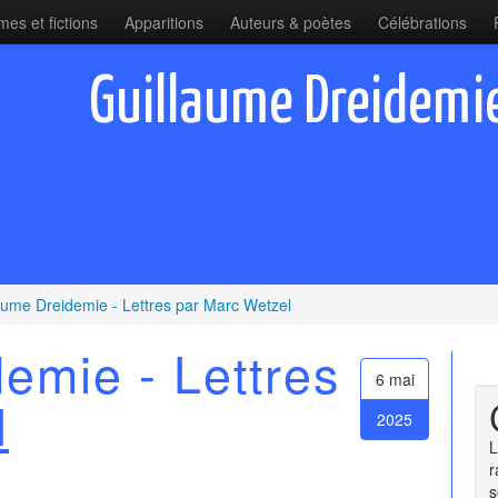
es et fictions
Apparitions
Auteurs & poètes
Célébrations
Guillaume Dreidemie
aume Dreidemie - Lettres par Marc Wetzel
emie - Lettres
6 mai
l
2025
L
r
s