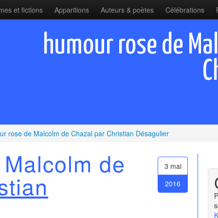
es et fictions
Apparitions
Auteurs & poètes
Célébrations
humour rose de Mal
C
r rose de Malcolm de Chazal par Christian Désagulier
 Malcolm de
3 mai
stian
2016
P
s
K