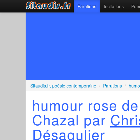
Parutions
Incitations
Poèm
Sitaudis.fr, poésie contemporaine
/
Parutions
/
humou
humour rose de
Chazal par
Chri
Désagulier