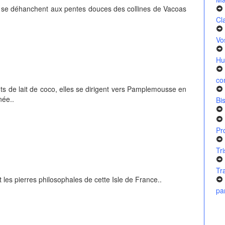
l, se déhanchent aux pentes douces des collines de Vacoas
Cl
Vo
Hu
co
nts de lait de coco, elles se dirigent vers Pamplemousse en
née..
Bi
Pr
Tr
Tr
 les pierres philosophales de cette Isle de France..
pa