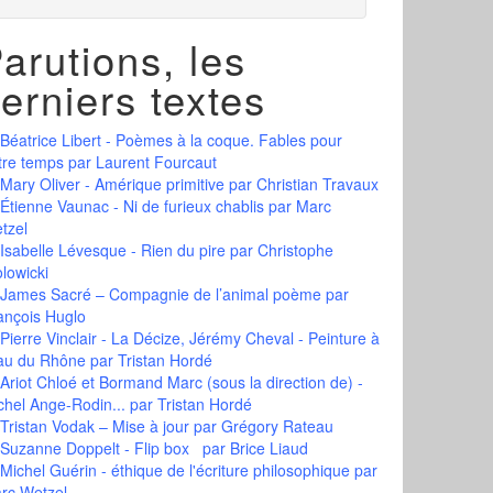
arutions, les
erniers textes
Béatrice Libert - Poèmes à la coque. Fables pour
tre temps
par Laurent Fourcaut
Mary Oliver - Amérique primitive
par Christian Travaux
Étienne Vaunac - Ni de furieux chablis
par Marc
tzel
Isabelle Lévesque - Rien du pire
par Christophe
olowicki
James Sacré – Compagnie de l’animal poème
par
ançois Huglo
Pierre Vinclair - La Décize, Jérémy Cheval - Peinture à
eau du Rhône
par Tristan Hordé
Ariot Chloé et Bormand Marc (sous la direction de) -
chel Ange-Rodin...
par Tristan Hordé
Tristan Vodak – Mise à jour
par Grégory Rateau
Suzanne Doppelt - Flip box
par Brice Liaud
Michel Guérin - éthique de l'écriture philosophique
par
rc Wetzel