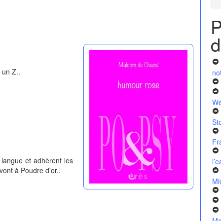
P
d
 un Z..
no
We
St
Fr
langue et adhèrent les
l’
vont à Poudre d'or..
Mi
Ma