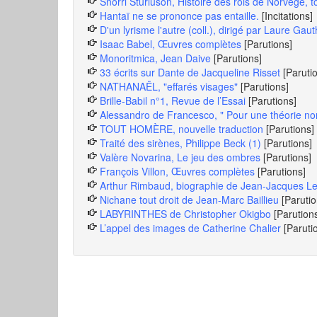
Snorri Sturluson, Histoire des rois de Norvège, 
Hantaï ne se prononce pas entaille.
[Incitations]
D'un lyrisme l'autre (coll.), dirigé par Laure Gau
Isaac Babel, Œuvres complètes
[Parutions]
Monoritmica, Jean Daive
[Parutions]
33 écrits sur Dante de Jacqueline Risset
[Paruti
NATHANAËL, "effarés visages"
[Parutions]
Brille-Babil n°1, Revue de l’Essai
[Parutions]
Alessandro de Francesco, " Pour une théorie no
TOUT HOMÈRE, nouvelle traduction
[Parutions]
Traité des sirènes, Philippe Beck (1)
[Parutions]
Valère Novarina, Le jeu des ombres
[Parutions]
François Villon, Œuvres complètes
[Parutions]
Arthur Rimbaud, biographie de Jean-Jacques Lef
Nichane tout droit de Jean-Marc Baillieu
[Parutio
LABYRINTHES de Christopher Okigbo
[Parution
L’appel des images de Catherine Chalier
[Paruti