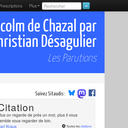
Prescriptions
Plus
colm de Chazal par
hristian Désagulier
Les Parutions
Suivez Sitaudis :
Citation
lus on regarde de près un mot, plus il vous
emble vous regarder de loin.
arl Kraus
Toutes les
citations