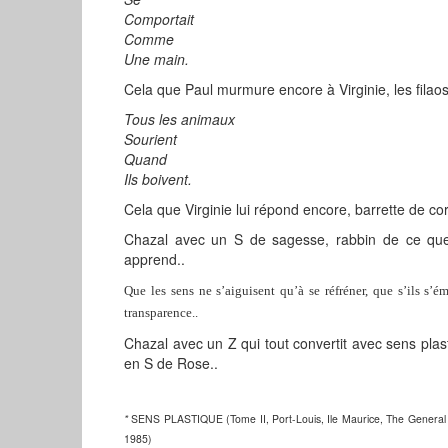
Comportait
Comme
Une main.
Cela que Paul murmure encore à Virginie, les filao
Tous les animaux
Sourient
Quand
Ils boivent.
Cela que Virginie lui répond encore, barrette de cora
Chazal avec un S de sagesse, rabbin de ce que 
apprend..
Que les sens ne s’aiguisent qu’à se réfréner, que s’ils s’é
transparence..
Chazal avec un Z qui tout convertit avec sens plas
en S de Rose..
*
SENS PLASTIQUE (Tome II, Port-Louis, Ile Maurice, The General Pr
1985)