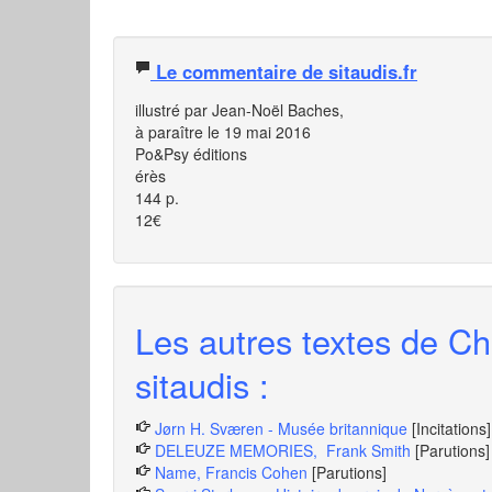
Le commentaire de sitaudis.fr
illustré par Jean-Noël Baches,
à paraître le 19 mai 2016
Po&Psy éditions
érès
144 p.
12€
Les autres textes de Ch
sitaudis :
Jørn H. Sværen - Musée britannique
[Incitations]
DELEUZE MEMORIES, Frank Smith
[Parutions]
Name, Francis Cohen
[Parutions]