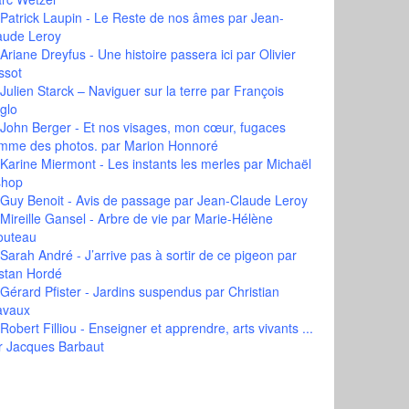
Patrick Laupin - Le Reste de nos âmes
par Jean-
aude Leroy
Ariane Dreyfus - Une histoire passera ici
par Olivier
ssot
Julien Starck – Naviguer sur la terre
par François
glo
John Berger - Et nos visages, mon cœur, fugaces
mme des photos.
par Marion Honnoré
Karine Miermont - Les instants les merles
par Michaël
shop
Guy Benoit - Avis de passage
par Jean-Claude Leroy
Mireille Gansel - Arbre de vie
par Marie-Hélène
outeau
Sarah André - J’arrive pas à sortir de ce pigeon
par
istan Hordé
Gérard Pfister - Jardins suspendus
par Christian
avaux
Robert Filliou - Enseigner et apprendre, arts vivants ...
r Jacques Barbaut