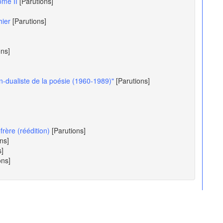
tome II
[Parutions]
thier
[Parutions]
ons]
n-dualiste de la poésie (1960-1989)"
[Parutions]
rère (réédition)
[Parutions]
ns]
s]
ons]