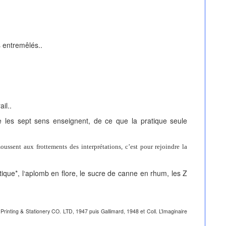
s entremêlés..
il..
les sept sens enseignent, de ce que la pratique seule
moussent aux frottements des interprétations, c’est pour rejoindre la
tique*, l‘aplomb en flore, le sucre de canne en rhum, les Z
inting & Stationery CO. LTD, 1947 puis Gallimard, 1948 et Coll. L’Imaginaire