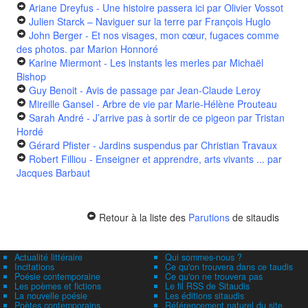
Ariane Dreyfus - Une histoire passera ici
par Olivier Vossot
Julien Starck – Naviguer sur la terre
par François Huglo
John Berger - Et nos visages, mon cœur, fugaces comme
des photos.
par Marion Honnoré
Karine Miermont - Les instants les merles
par Michaël
Bishop
Guy Benoit - Avis de passage
par Jean-Claude Leroy
Mireille Gansel - Arbre de vie
par Marie-Hélène Prouteau
Sarah André - J’arrive pas à sortir de ce pigeon
par Tristan
Hordé
Gérard Pfister - Jardins suspendus
par Christian Travaux
Robert Filliou - Enseigner et apprendre, arts vivants ...
par
Jacques Barbaut
Retour à la liste des
Parutions
de sitaudis
Actualité littéraire
Qui sommes-nous ?
Incitations
Ce qu'on trouvera dans ce taudis
Poésie contemporaine
Ce qu'on ne trouvera pas
Les poèmes et fictions
Le fil RSS de Sitaudis
La nouvelle poésie
Les éditions sitaudis
Poètes contemporains
Référencement naturel du site