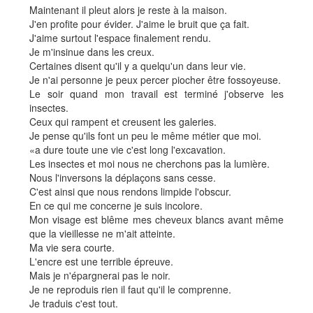
Maintenant il pleut alors je reste à la maison.
J'en profite pour évider. J'aime le bruit que ça fait.
J'aime surtout l'espace finalement rendu.
Je m'insinue dans les creux.
Certaines disent qu'il y a quelqu'un dans leur vie.
Je n'ai personne je peux percer piocher être fossoyeuse.
Le soir quand mon travail est terminé j'observe les
insectes.
Ceux qui rampent et creusent les galeries.
Je pense qu'ils font un peu le même métier que moi.
«a dure toute une vie c'est long l'excavation.
Les insectes et moi nous ne cherchons pas la lumière.
Nous l'inversons la déplaçons sans cesse.
C'est ainsi que nous rendons limpide l'obscur.
En ce qui me concerne je suis incolore.
Mon visage est blême mes cheveux blancs avant même
que la vieillesse ne m'ait atteinte.
Ma vie sera courte.
L'encre est une terrible épreuve.
Mais je n'épargnerai pas le noir.
Je ne reproduis rien il faut qu'il le comprenne.
Je traduis c'est tout.