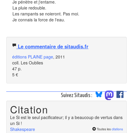
Je pénètre et j'entame.
La pluie redouble.
Les rampants se noieront. Pas moi.
Je connais la force de l'eau.
Le commentaire de sitaudis.fr
éditions PLAINE page
, 2011
coll. Les Oublies
47 p.
5 €
Suivez Sitaudis :
Citation
Le Si est le seul pacificateur; il y a beaucoup de vertus dans
un Si !
Shakespeare
Toutes les
citations