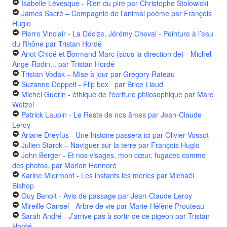
Isabelle Lévesque - Rien du pire
par Christophe Stolowicki
James Sacré – Compagnie de l’animal poème
par François
Huglo
Pierre Vinclair - La Décize, Jérémy Cheval - Peinture à l’eau
du Rhône
par Tristan Hordé
Ariot Chloé et Bormand Marc (sous la direction de) - Michel
Ange-Rodin...
par Tristan Hordé
Tristan Vodak – Mise à jour
par Grégory Rateau
Suzanne Doppelt - Flip box
par Brice Liaud
Michel Guérin - éthique de l'écriture philosophique
par Marc
Wetzel
Patrick Laupin - Le Reste de nos âmes
par Jean-Claude
Leroy
Ariane Dreyfus - Une histoire passera ici
par Olivier Vossot
Julien Starck – Naviguer sur la terre
par François Huglo
John Berger - Et nos visages, mon cœur, fugaces comme
des photos.
par Marion Honnoré
Karine Miermont - Les instants les merles
par Michaël
Bishop
Guy Benoit - Avis de passage
par Jean-Claude Leroy
Mireille Gansel - Arbre de vie
par Marie-Hélène Prouteau
Sarah André - J’arrive pas à sortir de ce pigeon
par Tristan
Hordé