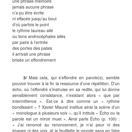
une phrase-mémoire
jamais aucune phrase
n’a pu être écrite
ni effacée jusqu’au bout
d’où parfois le point
le rythme taureau ailé
ou lions androcéphales ailés
par paire à l’entrée
des portes des palais
il arrivait une phrase
brisée un effondrement
3/
Mais cela, qui s’effondre en parole(s), semble
pouvoir trouver à la fin la ressource d’une répétition. D’un
écho, où l’effondré s’instruise en sa redite, qui lui donne
sensiblement consistance, n’existant alors « que par
intermittence ». Est-ce à dire comme un « rythme
bondissant » ? Xavier Maurel institue ainsi la scène d’un
« monologue à plusieurs voix », qu’il intitule « Écho ou la
parole est un miroir muet ». Ainsi parle Écho (p. 100) :
« J’ai renoncé au renoncement, je n’ai peur ni des
images ni des voix, et je feuillette le monde sans en faire