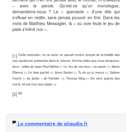
– avec la parole. Qu’est-ce qu’un monologue,
demandions-nous ? Le « spectacle » d’une dite qui
s’effuse en redite, sans jamais pouvoir en finir. Dans les
mots de Matthieu Messagier, là « où voie feule le jeu de
piste s’infinit non ».
Cette recension, en ce sens, ne saurait rendre compte de la totalité des
[1]
voix (quatorze) présentes dans le volume. Hormis celles que nous évoquons,
donc : celles de Jean-Paul Michel (« Un feu de ces feux – ne savoir »), Marie
Étienne (« Un bleu parfait »), Anne Sexton (« Tu vis ou tu meurs »), Sabine
Huynh (« du jardin – de l’herbier »), Thomas Kling (« De vivre auprès des
morts, tel est mon bon plaisir »).
Sic
.
[2]
Le commentaire de sitaudis.fr