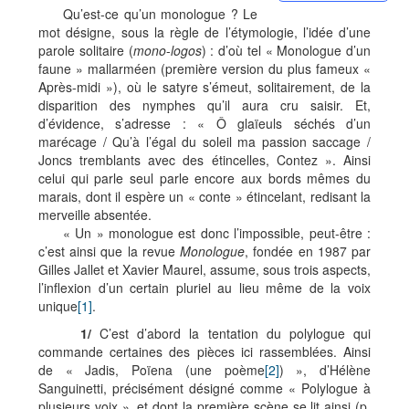
Qu’est-ce qu’un monologue ? Le
mot désigne, sous la règle de l’étymologie, l’idée d’une
parole solitaire (
mono
-
logos
) : d’où tel « Monologue d’un
faune » mallarméen (première version du plus fameux «
Après-midi »), où le satyre s’émeut, solitairement, de la
disparition des nymphes qu’il aura cru saisir. Et,
d’évidence, s’adresse : « Ô glaïeuls séchés d’un
marécage / Qu’à l’égal du soleil ma passion saccage /
Joncs tremblants avec des étincelles, Contez ». Ainsi
celui qui parle seul parle encore aux bords mêmes du
marais, dont il espère un « conte » étincelant, redisant la
merveille absentée.
« Un » monologue est donc l’impossible, peut-être :
c’est ainsi que la revue
Monologue
, fondée en 1987 par
Gilles Jallet et Xavier Maurel, assume, sous trois aspects,
l’inflexion d’un certain pluriel au lieu même de la voix
unique
[1]
.
1/
C’est d’abord la tentation du polylogue qui
commande certaines des pièces ici rassemblées. Ainsi
de « Jadis, Poïena (une poème
[2]
) », d’Hélène
Sanguinetti, précisément désigné comme « Polylogue à
plusieurs voix », et dont la première scène se lit ainsi (p.