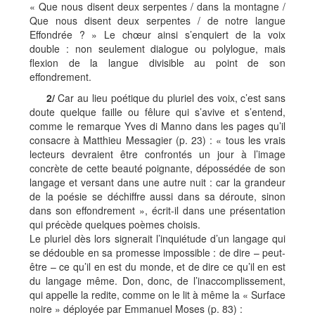
« Que nous disent deux serpentes / dans la montagne /
Que nous disent deux serpentes / de notre langue
Effondrée ? » Le chœur ainsi s’enquiert de la voix
double : non seulement dialogue ou polylogue, mais
flexion de la langue divisible au point de son
effondrement.
2/
Car au lieu poétique du pluriel des voix, c’est sans
doute quelque faille ou fêlure qui s’avive et s’entend,
comme le remarque Yves di Manno dans les pages qu’il
consacre à Matthieu Messagier (p. 23) : « tous les vrais
lecteurs devraient être confrontés un jour à l’image
concrète de cette beauté poignante, dépossédée de son
langage et versant dans une autre nuit : car la grandeur
de la poésie se déchiffre aussi dans sa déroute, sinon
dans son effondrement », écrit-il dans une présentation
qui précède quelques poèmes choisis.
Le pluriel dès lors signerait l’inquiétude d’un langage qui
se dédouble en sa promesse impossible : de dire – peut-
être – ce qu’il en est du monde, et de dire ce qu’il en est
du langage même. Don, donc, de l’inaccomplissement,
qui appelle la redite, comme on le lit à même la « Surface
noire » déployée par Emmanuel Moses (p. 83) :