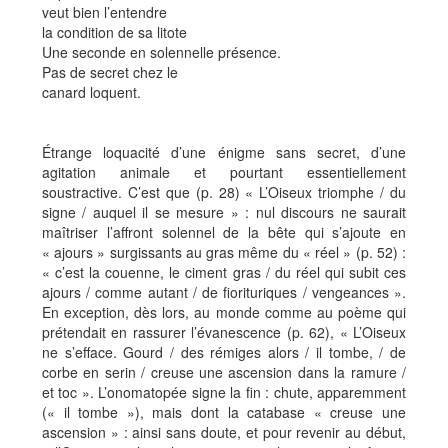
veut bien l’entendre
la condition de sa litote
Une seconde en solennelle présence.
Pas de secret chez le
canard loquent.
Étrange loquacité d’une énigme sans secret, d’une
agitation animale et pourtant essentiellement
soustractive. C’est que (p. 28) « L’Oiseux triomphe / du
signe / auquel il se mesure » : nul discours ne saurait
maîtriser l’affront solennel de la bête qui s’ajoute en
« ajours » surgissants au gras même du « réel » (p. 52) :
« c’est la couenne, le ciment gras / du réel qui subit ces
ajours / comme autant / de fiorituriques / vengeances ».
En exception, dès lors, au monde comme au poème qui
prétendait en rassurer l’évanescence (p. 62), « L’Oiseux
ne s’efface. Gourd / des rémiges alors / il tombe, / de
corbe en serin / creuse une ascension dans la ramure /
et toc ». L’onomatopée signe la fin : chute, apparemment
(« il tombe »), mais dont la catabase « creuse une
ascension » : ainsi sans doute, et pour revenir au début,