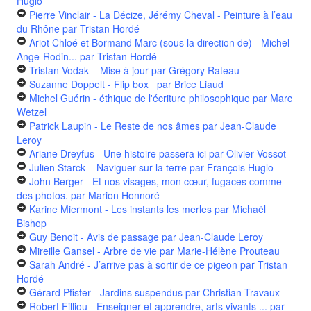
Huglo
Pierre Vinclair - La Décize, Jérémy Cheval - Peinture à l’eau
du Rhône
par Tristan Hordé
Ariot Chloé et Bormand Marc (sous la direction de) - Michel
Ange-Rodin...
par Tristan Hordé
Tristan Vodak – Mise à jour
par Grégory Rateau
Suzanne Doppelt - Flip box
par Brice Liaud
Michel Guérin - éthique de l'écriture philosophique
par Marc
Wetzel
Patrick Laupin - Le Reste de nos âmes
par Jean-Claude
Leroy
Ariane Dreyfus - Une histoire passera ici
par Olivier Vossot
Julien Starck – Naviguer sur la terre
par François Huglo
John Berger - Et nos visages, mon cœur, fugaces comme
des photos.
par Marion Honnoré
Karine Miermont - Les instants les merles
par Michaël
Bishop
Guy Benoit - Avis de passage
par Jean-Claude Leroy
Mireille Gansel - Arbre de vie
par Marie-Hélène Prouteau
Sarah André - J’arrive pas à sortir de ce pigeon
par Tristan
Hordé
Gérard Pfister - Jardins suspendus
par Christian Travaux
Robert Filliou - Enseigner et apprendre, arts vivants ...
par