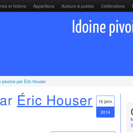
es et fictions
Apparitions
Auteurs & poètes
Célébrations
Idoine pivo
e pivoine par Éric Houser
par
Éric Houser
16 janv.
2014
N
S