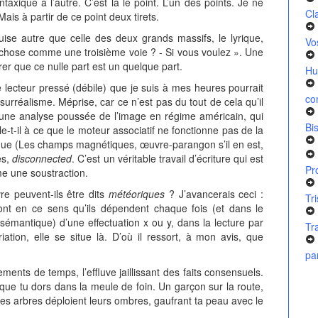
taxique à l’autre. C’est là le point. L’un des points. Je ne
Cl
Mais à partir de ce point deux tirets.
guise autre que celle des deux grands massifs, le lyrique,
Vo
 chose comme une troisième voie ? - Si vous voulez ». Une
rer que ce nulle part est un quelque part.
Hu
e lecteur pressé (débile) que je suis à mes heures pourrait
co
urréalisme. Méprise, car ce n’est pas du tout de cela qu’il
aire une analyse poussée de l’image en régime américain, qui
Bi
e-t-il à ce que le moteur associatif ne fonctionne pas de la
ique (Les champs magnétiques, œuvre-parangon s’il en est,
es,
disconnected
. C’est un véritable travail d’écriture qui est
Pr
e une soustraction.
vre peuvent-ils être dits
météoriques
? J’avancerais ceci :
Tr
sont en ce sens qu’ils dépendent chaque fois (et dans le
sémantique) d’une effectuation x ou y, dans la lecture par
Tr
iation, elle se situe là. D’où il ressort, à mon avis, que
pa
nts de temps, l’effluve jaillissant des faits consensuels.
 que tu dors dans la meule de foin. Un garçon sur la route,
es arbres déploient leurs ombres, gaufrant ta peau avec le