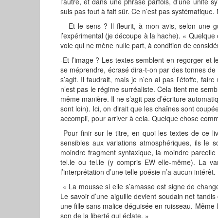
l’autre, et dans une phrase parfois, d’une unité syn
suis pas tout à fait sûr. Ce n’est pas systématique. 
- Et le sens ? Il fleurit, à mon avis, selon une 
l’expérimental (je découpe à la hache). « Quelque
voie qui ne mène nulle part, à condition de considé
-Et l’image ? Les textes semblent en regorger et l
se méprendre, écrasé dira-t-on par des tonnes de s
s’agit. Il faudrait, mais je n’en ai pas l’étoffe, f
n’est pas le régime surréaliste. Cela tient me sembl
même manière. Il ne s’agit pas d’écriture automat
sont loin). Ici, on dirait que les chaînes sont coupé
accompli, pour arriver à cela. Quelque chose comm
Pour finir sur le titre, en quoi les textes de ce li
sensibles aux variations atmosphériques, ils le 
moindre fragment syntaxique, la moindre parcelle 
tel.le ou tel.le (y compris EW elle-même). La var
l’interprétation d’une telle poésie n’a aucun intérêt.
« La mousse si elle s’amasse est signe de changeme
Le savoir d’une aiguille devient soudain net tandis
une fille sans malice déguisée en ruisseau. Même l
son de la liberté qui éclate. »