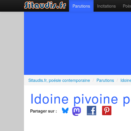
Parutions
Incitations
Poèm
Sitaudis.fr, poésie contemporaine
/
Parutions
/
Idoin
Idoine pivoine 
Partager sur :