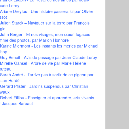
aude Leroy
Ariane Dreyfus - Une histoire passera ici
par Olivier
ssot
Julien Starck – Naviguer sur la terre
par François
glo
John Berger - Et nos visages, mon cœur, fugaces
mme des photos.
par Marion Honnoré
Karine Miermont - Les instants les merles
par Michaël
shop
Guy Benoit - Avis de passage
par Jean-Claude Leroy
Mireille Gansel - Arbre de vie
par Marie-Hélène
outeau
Sarah André - J’arrive pas à sortir de ce pigeon
par
istan Hordé
Gérard Pfister - Jardins suspendus
par Christian
avaux
Robert Filliou - Enseigner et apprendre, arts vivants ...
r Jacques Barbaut