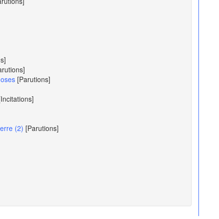
arutions]
s]
arutions]
hoses
[Parutions]
[Incitations]
erre (2)
[Parutions]