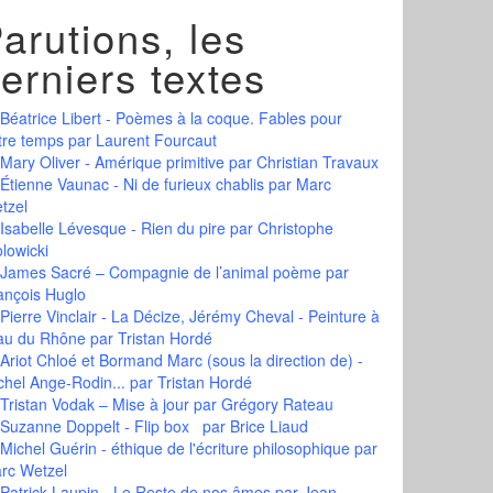
arutions, les
erniers textes
Béatrice Libert - Poèmes à la coque. Fables pour
tre temps
par Laurent Fourcaut
Mary Oliver - Amérique primitive
par Christian Travaux
Étienne Vaunac - Ni de furieux chablis
par Marc
tzel
Isabelle Lévesque - Rien du pire
par Christophe
olowicki
James Sacré – Compagnie de l’animal poème
par
ançois Huglo
Pierre Vinclair - La Décize, Jérémy Cheval - Peinture à
eau du Rhône
par Tristan Hordé
Ariot Chloé et Bormand Marc (sous la direction de) -
chel Ange-Rodin...
par Tristan Hordé
Tristan Vodak – Mise à jour
par Grégory Rateau
Suzanne Doppelt - Flip box
par Brice Liaud
Michel Guérin - éthique de l'écriture philosophique
par
rc Wetzel
Patrick Laupin - Le Reste de nos âmes
par Jean-