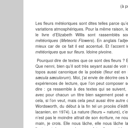
(à p
Les fleurs météoriques sont dites telles parce qu’
variations atmosphériques. Pour la même raison, l
le livre d’Elizabeth Willis sont rassemblés 
météoriques
(
Meteoric Flowers
). En anglais l’adj
mieux car de ce fait il est accentué. Et l’accent ic
météoriques
que sur
fleurs
. Idoine pivoine.
Pourquoi dire de textes que ce sont des fleurs ?
Que nenni, bien qu’il soit très seyant aussi de voir
topos aussi canonique de la poésie (fleur est en 
sæcula sæculorum
). Moi, j’ai envie de décrire ces
expériences de lecture, que l’on peut composer se
dire : ça ressemble à des textes qui se suivent,
avec pour chacun un titre bien sagement posé en
cela, si l’on veut, mais cela peut aussi être autre
Wordsworth, du début à la fin tel un procès d’édi
lacanien, en 1974). La nature (fleurs = nature), c’e
n’est pas le moindre attrait de son écriture, ne no
main, je crois. Elle nous lâche, elle nous lâche l