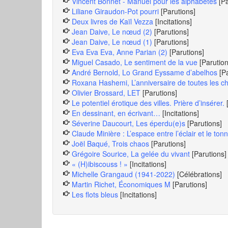
Vincent Bonnet - Manuel pour les alphabètes
[P
Liliane Giraudon-Pot pourri
[Parutions]
Deux livres de Kaïl Vezza
[Incitations]
Jean Daive, Le nœud (2)
[Parutions]
Jean Daive, Le nœud (1)
[Parutions]
Eva Eva Eva, Anne Parian (2)
[Parutions]
Miguel Casado, Le sentiment de la vue
[Parution
André Bernold, Lo Grand Eyssame d’abelhos
[P
Roxana Hashemi, L’anniversaire de toutes les c
Olivier Brossard, LET
[Parutions]
Le potentiel érotique des villes. Prière d’insérer.
En dessinant, en écrivant…
[Incitations]
Séverine Daucourt, Les éperdu(e)s
[Parutions]
Claude Minière : L’espace entre l’éclair et le tonn
Joël Baqué, Trois chaos
[Parutions]
Grégoire Sourice, La gelée du vivant
[Parutions]
« (H)ibiscouss ! »
[Incitations]
Michelle Grangaud (1941-2022)
[Célébrations]
Martin Richet, Économiques M
[Parutions]
Les flots bleus
[Incitations]