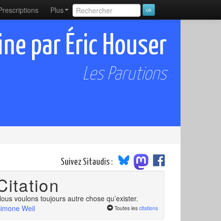
Prescriptions
Plus
ine par Éric Houser
Les Parutions
Suivez Sitaudis :
Citation
ous voulons toujours autre chose qu’exister.
imone Weil
Toutes les
citations