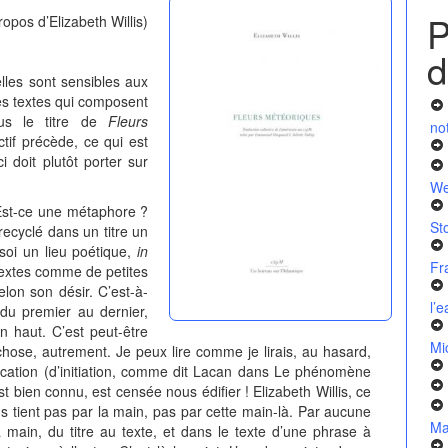
P
ropos d’Elizabeth Willis)
d
elles sont sensibles aux
es textes qui composent
sous le titre de
Fleurs
no
ectif précède, ce qui est
i doit plutôt porter sur
We
 Est-ce une métaphore ?
St
 recyclé dans un titre un
soi un lieu poétique,
in
Fr
 textes comme de petites
lon son désir. C’est-à-
l’
 du premier au dernier,
 haut. C’est peut-être
Mi
 chose, autrement. Je peux lire comme je lirais, au hasard,
fication (d’initiation, comme dit Lacan dans Le phénomène
st bien connu, est censée nous édifier ! Elizabeth Willis, ce
us tient pas par la main, pas par cette main-là. Par aucune
Ma
a main, du titre au texte, et dans le texte d’une phrase à