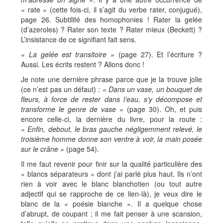
« rate » (cette fois-ci, il s’agit du verbe rater, conjugué),
page 26. Subtilité des homophonies ! Rater la gelée
(d’azeroles) ? Rater son texte ? Rater mieux (Beckett) ?
L’insistance de ce signifiant fait sens.
« La gelée est transitoire »
(page 27). Et l’écriture ?
Aussi. Les écrits restent ? Allons donc !
Je note une dernière phrase parce que je la trouve jolie
(ce n’est pas un défaut) :
« Dans un vase, un bouquet de
fleurs, à force de rester dans l’eau, s’y décompose et
transforme le genre de vase »
(page 30). Oh, et puis
encore celle-ci, la dernière du livre, pour la route :
« Enfin, debout, le bras gauche négligemment relevé, le
troisième homme donne son ventre à voir, la main posée
sur le crâne »
(page 54).
Il me faut revenir pour finir sur la qualité particulière des
« blancs séparateurs » dont j’ai parlé plus haut. Ils n’ont
rien à voir avec le blanc blanchotien (ou tout autre
adjectif qui se rapproche de ce lien-là), je veux dire le
blanc de la « poésie blanche ». Il a quelque chose
d’abrupt, de coupant ; il me fait penser à une scansion,