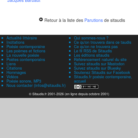
Jacques Barbaut
Retour à la liste des
Parutions
de sitaudis
Actualité littéraire
Qui sommes-nous ?
Incitations
Ce qu'on trouvera dans ce taudis
Poésie contemporaine
Ce qu'on ne trouvera pas
Les poèmes et fictions
Le fil RSS de Sitaudis
La nouvelle poésie
Les éditions sitaudis
Poètes contemporains
Référencement naturel du site
Liens
Suivez sitaudis sur Mastodon
Citations
Suivez sitaudis sur Bluesky
Hommages
Soutenez Sitaudis sur Facebook
Vidéos
Sitaudis.fr poésie contemporaine,
Poésie sonore, MP3
accueil
Nous contacter (infos@sitaudis.fr)
© Sitaudis.fr 2001-2026 (en ligne depuis octobre 2001)