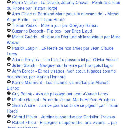
Pierre Vinclair - La Décize, Jérémy Cheval - Peinture à l’eau
du Rhône
par Tristan Hordé
Ariot Chloé et Bormand Marc (sous la direction de) - Michel
Ange-Rodin...
par Tristan Hordé
Tristan Vodak – Mise à jour
par Grégory Rateau
Suzanne Doppelt - Flip box
par Brice Liaud
Michel Guérin - éthique de l'écriture philosophique
par Marc
Wetzel
Patrick Laupin - Le Reste de nos âmes
par Jean-Claude
Leroy
Ariane Dreyfus - Une histoire passera ici
par Olivier Vossot
Julien Starck – Naviguer sur la terre
par François Huglo
John Berger - Et nos visages, mon cœur, fugaces comme
des photos.
par Marion Honnoré
Karine Miermont - Les instants les merles
par Michaël
Bishop
Guy Benoit - Avis de passage
par Jean-Claude Leroy
Mireille Gansel - Arbre de vie
par Marie-Hélène Prouteau
Sarah André - J’arrive pas à sortir de ce pigeon
par Tristan
Hordé
Gérard Pfister - Jardins suspendus
par Christian Travaux
Robert Filliou - Enseigner et apprendre, arts vivants ...
par