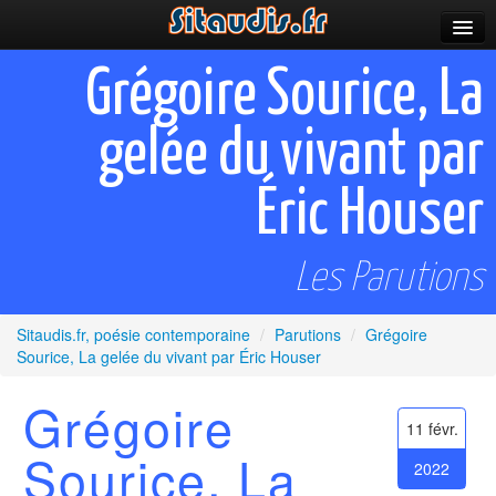
Parutions
Grégoire Sourice, La
Incitations
gelée du vivant par
Poèmes et fictions
Éric Houser
Apparitions
Auteurs & poètes
Les Parutions
Célébrations
Sitaudis.fr, poésie contemporaine
/
Parutions
/
Grégoire
Prescriptions
Sourice, La gelée du vivant par Éric Houser
Plus
Grégoire
11 févr.
Sourice, La
2022