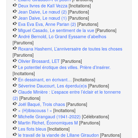
Deux livres de Kaïl Vezza
[Incitations]
Jean Daive, Le nœud (2)
[Parutions]
Jean Daive, Le nœud (1)
[Parutions]
Eva Eva Eva, Anne Parian (2)
[Parutions]
Miguel Casado, Le sentiment de la vue
[Parutions]
André Bernold, Lo Grand Eyssame d’abelhos
[Parutions]
Roxana Hashemi, L’anniversaire de toutes les choses
[Parutions]
Olivier Brossard, LET
[Parutions]
Le potentiel érotique des villes. Prière d’insérer.
[Incitations]
En dessinant, en écrivant…
[Incitations]
Séverine Daucourt, Les éperdu(e)s
[Parutions]
Claude Minière : L’espace entre l’éclair et le tonnerre
(2)
[Parutions]
Joël Baqué, Trois chaos
[Parutions]
« (H)ibiscouss ! »
[Incitations]
Michelle Grangaud (1941-2022)
[Célébrations]
Martin Richet, Économiques M
[Parutions]
Les flots bleus
[Incitations]
le travail de la viande de Liliane Giraudon
[Parutions]