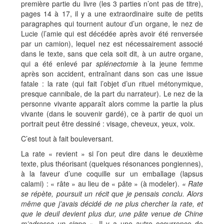
première partie du livre (les 3 parties n’ont pas de titre),
pages 14 à 17, il y a une extraordinaire suite de petits
paragraphes qui tournent autour d’un organe, le nez de
Lucie (l’amie qui est décédée après avoir été renversée
par un camion), lequel nez est nécessairement associé
dans le texte, sans que cela soit dit, à un autre organe,
qui a été enlevé par
splénectomie
à la jeune femme
après son accident, entraînant dans son cas une issue
fatale : la rate (qui fait l’objet d’un rituel métonymique,
presque cannibale, de la part du narrateur). Le nez de la
personne vivante apparaît alors comme la partie la plus
vivante (dans le souvenir gardé), ce à partir de quoi un
portrait peut être dessiné : visage, cheveux, yeux, voix.
C’est tout à fait bouleversant.
La rate « revient » si l’on peut dire dans le deuxième
texte, plus théorisant (quelques résonances pongiennes),
à la faveur d’une coquille sur un emballage (lapsus
calami) : « râte » au lieu de « pâte » (à modeler).
« Rate
se répète, poursuit un récit que je pensais conclu. Alors
même que j’avais décidé de ne plus chercher la rate, et
que le deuil devient plus dur, une pâte venue de Chine
m’adresse un signe »
. Il y a une autre occurrence de