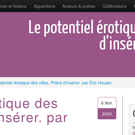
es et fictions
Apparitions
Auteurs & poètes
Célébrations
Le potentiel érotiqu
d’insé
tentiel érotique des villes. Prière d’insérer. par Éric Houser
tique des
6 févr.
insérer. par
2024
.
h
S