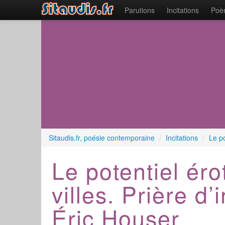
Parutions
Incitations
Poèm
Sitaudis.fr, poésie contemporaine
/
Incitations
/
Le po
Le potentiel éro
villes. Prière d’
Éric Houser