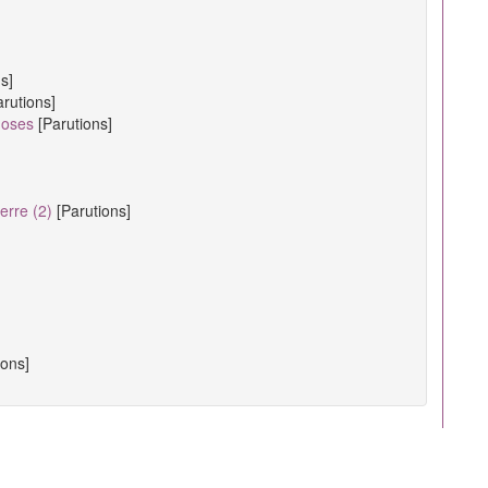
s]
arutions]
hoses
[Parutions]
erre (2)
[Parutions]
ions]