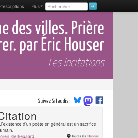
Prescriptions
Plus
e des villes. Prière
rer. par Éric Houser
Les Incitations
Suivez Sitaudis :
Citation
..l’existence d’un poète en général est un sacrifice
umain.
ören Kierkegaard
Toutes les
citations