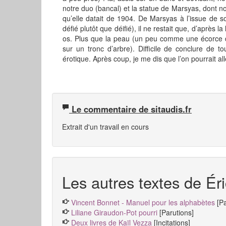
notre duo (bancal) et la statue de Marsyas, dont no
qu’elle datait de 1904. De Marsyas à l’issue de so
défié plutôt que déifié), il ne restait que, d’après 
os. Plus que la peau (un peu comme une écorce de
sur un tronc d’arbre). Difficile de conclure de t
érotique. Après coup, je me dis que l’on pourrait 
Le commentaire de sitaudis.fr
Extrait d'un travail en cours
Les autres textes de Éri
Vincent Bonnet - Manuel pour les alphabètes
[P
Liliane Giraudon-Pot pourri
[Parutions]
Deux livres de Kaïl Vezza
[Incitations]