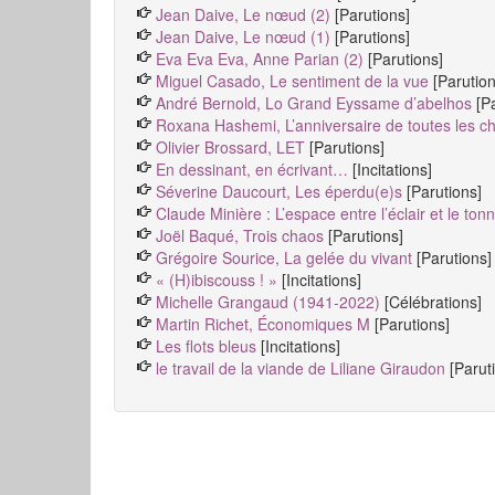
Jean Daive, Le nœud (2)
[Parutions]
Jean Daive, Le nœud (1)
[Parutions]
Eva Eva Eva, Anne Parian (2)
[Parutions]
Miguel Casado, Le sentiment de la vue
[Parution
André Bernold, Lo Grand Eyssame d’abelhos
[P
Roxana Hashemi, L’anniversaire de toutes les c
Olivier Brossard, LET
[Parutions]
En dessinant, en écrivant…
[Incitations]
Séverine Daucourt, Les éperdu(e)s
[Parutions]
Claude Minière : L’espace entre l’éclair et le tonn
Joël Baqué, Trois chaos
[Parutions]
Grégoire Sourice, La gelée du vivant
[Parutions]
« (H)ibiscouss ! »
[Incitations]
Michelle Grangaud (1941-2022)
[Célébrations]
Martin Richet, Économiques M
[Parutions]
Les flots bleus
[Incitations]
le travail de la viande de Liliane Giraudon
[Parut