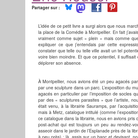
Partager sur :
L’idée de ce petit livre a surgi alors que nous mar
la place de la Comédie à Montpellier. En fait j’ava
vraiment comme sujet « plein » mais comme quel
expliquer ce que j’entendais par cette expressio
constater que telle ou telle ville avait un tel pote
voire bien moindre. Et que ce potentiel, il suffisai
déplorer son absence.
À Montpellier, nous avions été un peu agacés par 
par une sculpture dans un parc. L’exposition du m
agacés en particulier par l’imposition de socles qu
par des « sculptures parasites » que l’artiste, no
était venu, à la librairie Sauramps, par l’acquisi
mais à Metz, catalogue intitulé (comme l’expositio
ce catalogue dans la librairie, nous en avions pris
post-achat qui est toujours un peu au rendez-v
asseoir dans le jardin de l’Esplanade près de la lib
à peu près) : là, assis sur un banc et devisant, 