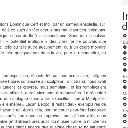
I
d
chions Dominique Cerf et moi, par un samedi ensoleillé, sur
is déjà ce sujet en tête depuis pas mal d’années, enfin pas
que chose de lié à la circonstance. Sans que je puisse
n, « potentiel érotique » des villes, je ne pouvais que
Du
ntiel, telle ou telle autre aucunement, ou à un degré moindre
t de faire quelques pas dans la ville pour le reconnaître, ou
une exposition, réconfortés par une acquisition, intrigués
Pi
usée Fabre, consacrée au sculpteur Toni Grand, nous avait
i tuaient les œuvres, nous semblait-il, et les remplaçaient
us semblait-il, aurait violemment repoussées. Le réconfort
Ma
tion du catalogue d’une autre exposition, non à Montpellier
n elle-même), Lacan L’expo. Il restait deux exemplaires de
 chacun.e un. Après cela, pour atténuer peut-être l’angoisse
Ho
ous après une dépense imprévue, nous étions allés nous
rairie (et d’ailleurs près aussi du musée Fabre, à mi-chemin
nous nous étions aperçu que quelque chose se nouait entre
mal