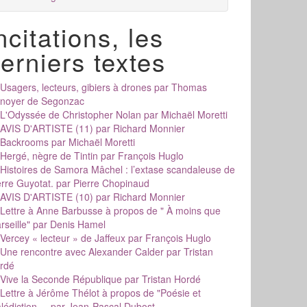
ncitations, les
erniers textes
Usagers, lecteurs, gibiers à drones
par Thomas
noyer de Segonzac
L'Odyssée de Christopher Nolan
par Michaël Moretti
AVIS D'ARTISTE (11)
par Richard Monnier
Backrooms
par Michaël Moretti
Hergé, nègre de Tintin
par François Huglo
Histoires de Samora Mâchel : l’extase scandaleuse de
erre Guyotat.
par Pierre Chopinaud
AVIS D'ARTISTE (10)
par Richard Monnier
Lettre à Anne Barbusse à propos de " À moins que
rseille"
par Denis Hamel
Vercey « lecteur » de Jaffeux
par François Huglo
Une rencontre avec Alexander Calder
par Tristan
rdé
Vive la Seconde République
par Tristan Hordé
Lettre à Jérôme Thélot à propos de "Poésie et
édiction....
par Jean-Pascal Dubost