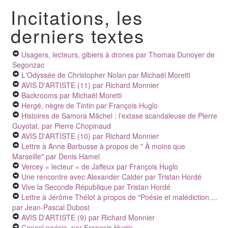
Incitations, les
derniers textes
Usagers, lecteurs, gibiers à drones
par Thomas Dunoyer de
Segonzac
L'Odyssée de Christopher Nolan
par Michaël Moretti
AVIS D'ARTISTE (11)
par Richard Monnier
Backrooms
par Michaël Moretti
Hergé, nègre de Tintin
par François Huglo
Histoires de Samora Mâchel : l’extase scandaleuse de Pierre
Guyotat.
par Pierre Chopinaud
AVIS D'ARTISTE (10)
par Richard Monnier
Lettre à Anne Barbusse à propos de " À moins que
Marseille"
par Denis Hamel
Vercey « lecteur » de Jaffeux
par François Huglo
Une rencontre avec Alexander Calder
par Tristan Hordé
Vive la Seconde République
par Tristan Hordé
Lettre à Jérôme Thélot à propos de "Poésie et malédiction....
par Jean-Pascal Dubost
AVIS D'ARTISTE (9)
par Richard Monnier
Cancel poésie
par François Huglo