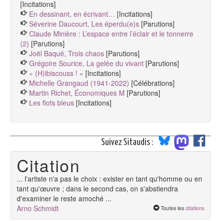
[Incitations]
En dessinant, en écrivant…
[Incitations]
Séverine Daucourt, Les éperdu(e)s
[Parutions]
Claude Minière : L’espace entre l’éclair et le tonnerre
(2)
[Parutions]
Joël Baqué, Trois chaos
[Parutions]
Grégoire Sourice, La gelée du vivant
[Parutions]
« (H)ibiscouss ! »
[Incitations]
Michelle Grangaud (1941-2022)
[Célébrations]
Martin Richet, Économiques M
[Parutions]
Les flots bleus
[Incitations]
Suivez Sitaudis :
Citation
... l'artiste n'a pas le choix : exister en tant qu'homme ou en
tant qu'œuvre ; dans le second cas, on s'abstiendra
d'examiner le reste amoché ...
Arno Schmidt
Toutes les
citations