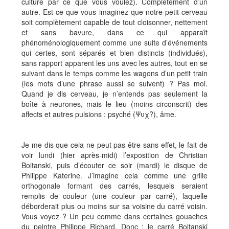
culture par ce que vous voulez). Complètement d’un
autre. Est-ce que vous imaginez que notre petit cerveau
soit complètement capable de tout cloisonner, nettement
et sans bavure, dans ce qui apparaît
phénoménologiquement comme une suite d’événements
qui certes, sont séparés et bien distincts (individués),
sans rapport apparent les uns avec les autres, tout en se
suivant dans le temps comme les wagons d’un petit train
(les mots d’une phrase aussi se suivent) ? Pas moi.
Quand je dis cerveau, je n’entends pas seulement la
boîte à neurones, mais le lieu (moins circonscrit) des
affects et autres pulsions : psyché (Ψυχ?), âme.
Je me dis que cela ne peut pas être sans effet, le fait de
voir lundi (hier après-midi) l’exposition de Christian
Boltanski, puis d’écouter ce soir (mardi) le disque de
Philippe Katerine. J’imagine cela comme une grille
orthogonale formant des carrés, lesquels seraient
remplis de couleur (une couleur par carré), laquelle
déborderait plus ou moins sur sa voisine du carré voisin.
Vous voyez ? Un peu comme dans certaines gouaches
du peintre Philippe Richard. Donc : le carré Boltanski