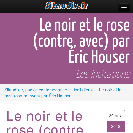
Parutions
Le noir et le rose
Incitations
(contre, avec) par
Poèmes et fictions
Éric Houser
Apparitions
Auteurs & poètes
Les Incitations
Célébrations
Sitaudis.fr, poésie contemporaine
/
Incitations
/
Le noir et le
Prescriptions
rose (contre, avec) par Éric Houser
Plus
Le noir et le
20 nov.
rose (contre,
2019