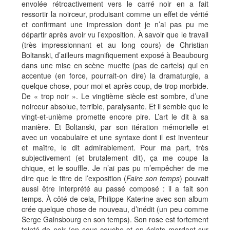
envolée rétroactivement vers le carré noir en a fait
ressortir la noirceur, produisant comme un effet de vérité
et confirmant une impression dont je n’ai pas pu me
départir après avoir vu l’exposition. À savoir que le travail
(très impressionnant et au long cours) de Christian
Boltanski, d’ailleurs magnifiquement exposé à Beaubourg
dans une mise en scène muette (pas de cartels) qui en
accentue (en force, pourrait-on dire) la dramaturgie, a
quelque chose, pour moi et après coup, de trop morbide.
De « trop noir ». Le vingtième siècle est sombre, d’une
noirceur absolue, terrible, paralysante. Et il semble que le
vingt-et-unième promette encore pire. L’art le dit à sa
manière. Et Boltanski, par son itération mémorielle et
avec un vocabulaire et une syntaxe dont il est inventeur
et maître, le dit admirablement. Pour ma part, très
subjectivement (et brutalement dit), ça me coupe la
chique, et le souffle. Je n’ai pas pu m’empêcher de me
dire que le titre de l’exposition (
Faire son temps
) pouvait
aussi être interprété au passé composé : il a fait son
temps. À côté de cela, Philippe Katerine avec son album
crée quelque chose de nouveau, d’inédit (un peu comme
Serge Gainsbourg en son temps). Son rose est fortement
teinté de noir (en sous-couche et en éclats mordant sur