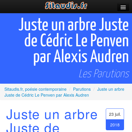
Parutions
Juste un arbre Juste
Incitations
de Cédric Le Penven
Poèmes et fictions
par Alexis Audren
Apparitions
Auteurs & poètes
Les Parutions
Célébrations
Sitaudis.fr, poésie contemporaine
/
Parutions
/
Juste un arbre
Prescriptions
Juste de Cédric Le Penven par Alexis Audren
Plus
Juste un arbre
23 juil.
Juste de
2018