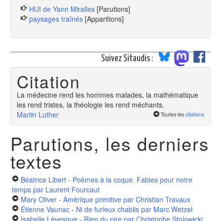
HUI de Yann Miralles
[Parutions]
paysages traînés
[Apparitions]
Suivez Sitaudis :
Citation
La médecine rend les hommes malades, la mathématique
les rend tristes, la théologie les rend méchants.
Martin Luther
Toutes les
citations
Parutions, les derniers
textes
Béatrice Libert - Poèmes à la coque. Fables pour notre
temps
par Laurent Fourcaut
Mary Oliver - Amérique primitive
par Christian Travaux
Étienne Vaunac - Ni de furieux chablis
par Marc Wetzel
Isabelle Lévesque - Rien du pire
par Christophe Stolowicki