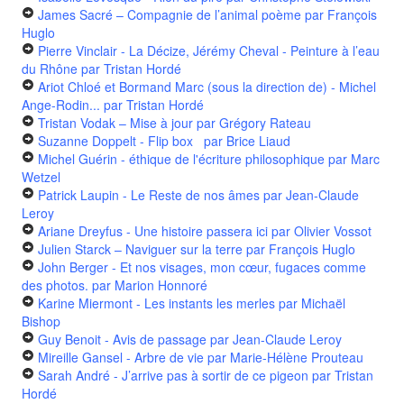
James Sacré – Compagnie de l’animal poème
par François
Huglo
Pierre Vinclair - La Décize, Jérémy Cheval - Peinture à l’eau
du Rhône
par Tristan Hordé
Ariot Chloé et Bormand Marc (sous la direction de) - Michel
Ange-Rodin...
par Tristan Hordé
Tristan Vodak – Mise à jour
par Grégory Rateau
Suzanne Doppelt - Flip box
par Brice Liaud
Michel Guérin - éthique de l'écriture philosophique
par Marc
Wetzel
Patrick Laupin - Le Reste de nos âmes
par Jean-Claude
Leroy
Ariane Dreyfus - Une histoire passera ici
par Olivier Vossot
Julien Starck – Naviguer sur la terre
par François Huglo
John Berger - Et nos visages, mon cœur, fugaces comme
des photos.
par Marion Honnoré
Karine Miermont - Les instants les merles
par Michaël
Bishop
Guy Benoit - Avis de passage
par Jean-Claude Leroy
Mireille Gansel - Arbre de vie
par Marie-Hélène Prouteau
Sarah André - J’arrive pas à sortir de ce pigeon
par Tristan
Hordé