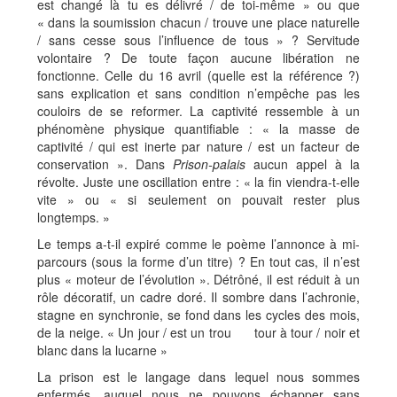
est changé là tu es délivré / de toi-même » ou que
« dans la soumission chacun / trouve une place naturelle
/ sans cesse sous l’influence de tous » ? Servitude
volontaire ? De toute façon aucune libération ne
fonctionne. Celle du 16 avril (quelle est la référence ?)
sans explication et sans condition n’empêche pas les
couloirs de se reformer. La captivité ressemble à un
phénomène physique quantifiable : « la masse de
captivité / qui est inerte par nature / est un facteur de
conservation ». Dans
Prison-palais
aucun appel à la
révolte. Juste une oscillation entre : « la fin viendra-t-elle
vite » ou « si seulement on pouvait rester plus
longtemps. »
Le temps a-t-il expiré comme le poème l’annonce à mi-
parcours (sous la forme d’un titre) ? En tout cas, il n’est
plus « moteur de l’évolution ». Détrôné, il est réduit à un
rôle décoratif, un cadre doré. Il sombre dans l’achronie,
stagne en synchronie, se fond dans les cycles des mois,
de la neige. « Un jour / est un trou tour à tour / noir et
blanc dans la lucarne »
La prison est le langage dans lequel nous sommes
enfermés, auquel nous ne pouvons échapper sans