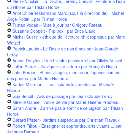
Pierre Vinclair - La Décize, Jérémy Cheval - Peinture à l’eau
du Rhône
par Tristan Hordé
Ariot Chloé et Bormand Marc (sous la direction de) - Michel
Ange-Rodin...
par Tristan Hordé
Tristan Vodak – Mise à jour
par Grégory Rateau
Suzanne Doppelt - Flip box
par Brice Liaud
Michel Guérin - éthique de l'écriture philosophique
par Marc
Wetzel
Patrick Laupin - Le Reste de nos âmes
par Jean-Claude
Leroy
Ariane Dreyfus - Une histoire passera ici
par Olivier Vossot
Julien Starck – Naviguer sur la terre
par François Huglo
John Berger - Et nos visages, mon cœur, fugaces comme
des photos.
par Marion Honnoré
Karine Miermont - Les instants les merles
par Michaël
Bishop
Guy Benoit - Avis de passage
par Jean-Claude Leroy
Mireille Gansel - Arbre de vie
par Marie-Hélène Prouteau
Sarah André - J’arrive pas à sortir de ce pigeon
par Tristan
Hordé
Gérard Pfister - Jardins suspendus
par Christian Travaux
Robert Filliou - Enseigner et apprendre, arts vivants ...
par
Jacques Barbaut