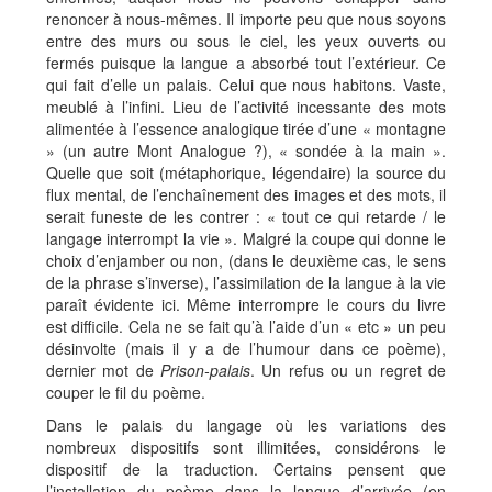
renoncer à nous-mêmes. Il importe peu que nous soyons
entre des murs ou sous le ciel, les yeux ouverts ou
fermés puisque la langue a absorbé tout l’extérieur. Ce
qui fait d’elle un palais. Celui que nous habitons. Vaste,
meublé à l’infini. Lieu de l’activité incessante des mots
alimentée à l’essence analogique tirée d’une « montagne
» (un autre Mont Analogue ?), « sondée à la main ».
Quelle que soit (métaphorique, légendaire) la source du
flux mental, de l’enchaînement des images et des mots, il
serait funeste de les contrer : « tout ce qui retarde / le
langage interrompt la vie ». Malgré la coupe qui donne le
choix d’enjamber ou non, (dans le deuxième cas, le sens
de la phrase s’inverse), l’assimilation de la langue à la vie
paraît évidente ici. Même interrompre le cours du livre
est difficile. Cela ne se fait qu’à l’aide d’un « etc » un peu
désinvolte (mais il y a de l’humour dans ce poème),
dernier mot de
Prison-palais
. Un refus ou un regret de
couper le fil du poème.
Dans le palais du langage où les variations des
nombreux dispositifs sont illimitées, considérons le
dispositif de la traduction. Certains pensent que
l’installation du poème dans la langue d’arrivée (en