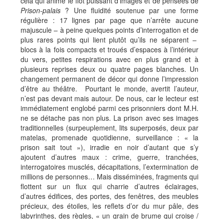
cela qui anime le flot puissant d’images et de pensées de
Prison-palais
? Une fluidité soutenue par une forme
régulière : 17 lignes par page que n’arrête aucune
majuscule – à peine quelques points d’interrogation et de
plus rares points qui lient plutôt qu’ils ne séparent –
blocs à la fois compacts et troués d’espaces à l’intérieur
du vers, petites respirations avec en plus grand et à
plusieurs reprises deux ou quatre pages blanches. Un
changement permanent de décor qui donne l’impression
d’être au théâtre. Pourtant le monde, avertit l’auteur,
n’est pas devant mais autour. De nous, car le lecteur est
immédiatement englobé parmi ces prisonniers dont M.H.
ne se détache pas non plus. La prison avec ses images
traditionnelles (surpeuplement, lits superposés, deux par
matelas, promenade quotidienne, surveillance : « la
prison sait tout »), irradie en noir d’autant que s’y
ajoutent d’autres maux : crime, guerre, tranchées,
interrogatoires musclés, décapitations, l’extermination de
millions de personnes… Mais disséminées, fragments qui
flottent sur un flux qui charrie d’autres éclairages,
d’autres édifices, des portes, des fenêtres, des meubles
précieux, des étoiles, les reflets d’or du mur pâle, des
labyrinthes, des règles, « un grain de brume qui croise /