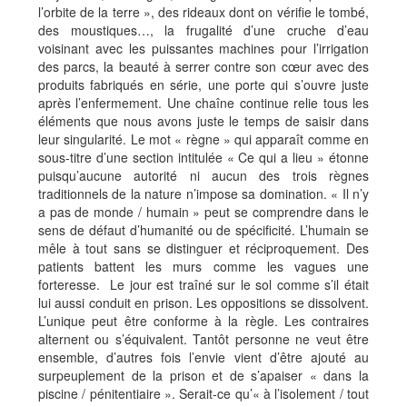
l’orbite de la terre », des rideaux dont on vérifie le tombé,
des moustiques…, la frugalité d’une cruche d’eau
voisinant avec les puissantes machines pour l’irrigation
des parcs, la beauté à serrer contre son cœur avec des
produits fabriqués en série, une porte qui s’ouvre juste
après l’enfermement. Une chaîne continue relie tous les
éléments que nous avons juste le temps de saisir dans
leur singularité. Le mot « règne » qui apparaît comme en
sous-titre d’une section intitulée « Ce qui a lieu » étonne
puisqu’aucune autorité ni aucun des trois règnes
traditionnels de la nature n’impose sa domination. « Il n’y
a pas de monde / humain » peut se comprendre dans le
sens de défaut d’humanité ou de spécificité. L’humain se
mêle à tout sans se distinguer et réciproquement. Des
patients battent les murs comme les vagues une
forteresse. Le jour est traîné sur le sol comme s’il était
lui aussi conduit en prison. Les oppositions se dissolvent.
L’unique peut être conforme à la règle. Les contraires
alternent ou s’équivalent. Tantôt personne ne veut être
ensemble, d’autres fois l’envie vient d’être ajouté au
surpeuplement de la prison et de s’apaiser « dans la
piscine / pénitentiaire ». Serait-ce qu’« à l’isolement / tout