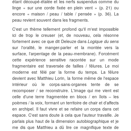
étant découpé-étalée et les nerfs suspendus comme du
linge « sur une corde fixée en plein vent » (p. 21) ou
encore « maison / peau / table / pensée » (p. 36). La
peau revient souvent dans les fragments.
C'est un thème tellement profond qu'il m'est impossible
ici de trop le creuser (et, de nouveau, cela résonne
fortement avec ce que dit Deleuze dans
Logique du sens
sur l'oralité, le manger-parler et la montée vers la
surface, l'arpentage de la peau-membrane). Forcément
cette expérience sensitive racontée sur un mode
fragmentaire est traversée de failles / fêlures. Le moi
moderne est fêlé par la forme du temps
.
La fêlure
devient avec Matthieu Lorin, la forme même de l'espace
intérieur où le corps-sans-organes tente de se
recomposer / se reconstruire. L'image qui me vient est
celle d'une terre fragmentée en blocs / en îlots – les
poèmes / la voix, formant un territoire de chair et d'affects
en archipel. Il faut vivre et se refaire un corps dans cet
espace. C'est sans doute à cela que l'auteur travaille. Je
parlais plus haut de la dimension autobiographique et je
me dis que Matthieu a dû lire ce magnifique texte de