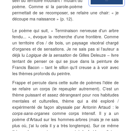
sein du territoire mouvant / mutant du
poème. Comme si la parole-poème
permettait de se recomposer, se refaire une chair: « je
découpe ma naissance » (p. 12).
Le poème qui suit, « Terminaison nerveuse d'un arbre
fendu... », évoque la recherche d'une frontière. Comme
un territoire d'os / de bois, un paysage viscéral chargé
d'organes et de sensations. Je ne sais pas si l'auteur a
déjà lu
Logique de la sensation
de Gilles Deleuze – livre
tentant de penser ce qui se joue dans la peinture de
Francis Bacon – tant le sillon qu'il creuse a à voir avec
les thèmes profonds du peintre.
Frappe et percute dans cette suite de poèmes l'idée de
se refaire un corps (le repeupler autrement). C'est un
thème puissant et assez dérangeant pour nos habitudes
mentales et culturelles, thème qui a été exploré /
expérimenté de façon abyssale par Antonin Artaud : le
corps-sans-organes
comme corps intensif. Il y a un
poème d'Artaud sur les hommes-arbres (mais je ne sais
plus où, j'ai lu cela il y a très longtemps). Sur ce même