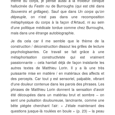
thème du corps, je pense aussi à la froideur clinique
hallucinée du
Festin nu
de Burroughs (qui est cité dans
Souvenirs et grillages
). Sauf que dans
Un corps qu'on
dépeuple,
on n'est pas dans une recomposition
métaphysique du corps à la façon d'Artaud, ni au sein
d'une politique médicale tordue comme chez Burroughs,
mais dans une étrange autobiographie.
Je dis cela car il me semble que le thème de la
construction / déconstruction dissout les grilles de lecture
psychologisantes. Ce travail se fait grâce à une
métaphorisation constructiviste qui est vraiment
passionnante – cela hantait déjà de façon insistante les
autres textes de Matthieu Lorin. Il y a là une très
puissante mise en matière / en matériaux des affects et
des percepts. Car tout y est sensoriel, palpable, vibrant
d'une douleur contenue dans les parois des phrases. Les
phrases de Matthieu Lorin donnent la sensation d'avoir
été découpées dans un matériau brut et sombre – on
sent une pulsation douloureuse, lancinante, comme une
bête piégée cherchant l'air: « J'étale maintenant des
questions jusque-là roulées en boule » (p. 23) – la peau