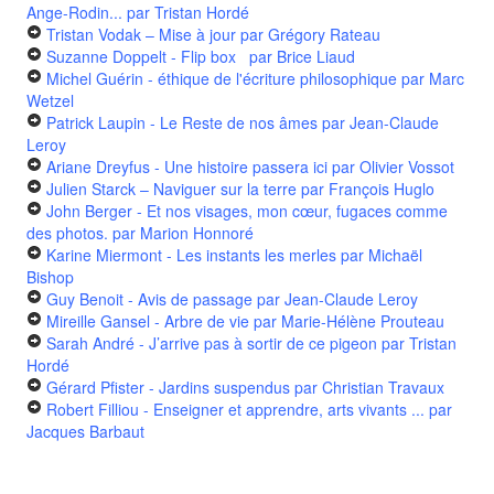
Ange-Rodin...
par Tristan Hordé
Tristan Vodak – Mise à jour
par Grégory Rateau
Suzanne Doppelt - Flip box
par Brice Liaud
Michel Guérin - éthique de l'écriture philosophique
par Marc
Wetzel
Patrick Laupin - Le Reste de nos âmes
par Jean-Claude
Leroy
Ariane Dreyfus - Une histoire passera ici
par Olivier Vossot
Julien Starck – Naviguer sur la terre
par François Huglo
John Berger - Et nos visages, mon cœur, fugaces comme
des photos.
par Marion Honnoré
Karine Miermont - Les instants les merles
par Michaël
Bishop
Guy Benoit - Avis de passage
par Jean-Claude Leroy
Mireille Gansel - Arbre de vie
par Marie-Hélène Prouteau
Sarah André - J’arrive pas à sortir de ce pigeon
par Tristan
Hordé
Gérard Pfister - Jardins suspendus
par Christian Travaux
Robert Filliou - Enseigner et apprendre, arts vivants ...
par
Jacques Barbaut