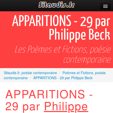
Parutions
APPARITIONS - 29 par
Incitations
Philippe Beck
Poèmes et fictions
Apparitions
Les Poèmes et Fictions, poésie
Auteurs & poètes
contemporaine
Célébrations
Sitaudis.fr, poésie contemporaine
/
Poèmes et Fictions, poésie
contemporaine
/
APPARITIONS - 29 par Philippe Beck
Prescriptions
APPARITIONS -
Plus
29 par
Philippe