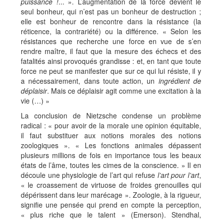
puissance !
... ». L’augmentation de la force devient le
seul bonheur, qui n’est pas un bonheur de destruction ;
elle est bonheur de rencontre dans la résistance (la
réticence, la contrariété) ou la différence. « Selon les
résistances que recherche une force en vue de s’en
rendre maître, il faut que la mesure des échecs et des
fatalités ainsi provoqués grandisse : et, en tant que toute
force ne peut se manifester que sur ce qui lui résiste, il y
a nécessairement, dans toute action, un
ingrédient de
déplaisir
. Mais ce déplaisir agit comme une excitation à la
vie (…) »
La conclusion de Nietzsche condense un problème
radical : « pour avoir de la morale une opinion équitable,
il faut substituer aux notions morales des notions
zoologiques ». « Les fonctions animales dépassent
plusieurs millions de fois en importance tous les beaux
états de l’âme, toutes les cimes de la conscience. » Il en
découle une physiologie de l’art qui refuse
l’art pour l’art
,
« le croassement de virtuose de froides grenouilles qui
dépérissent dans leur marécage ». Zoologie, à la rigueur,
signifie une pensée qui prend en compte la perception,
« plus riche que le talent » (Emerson). Stendhal,