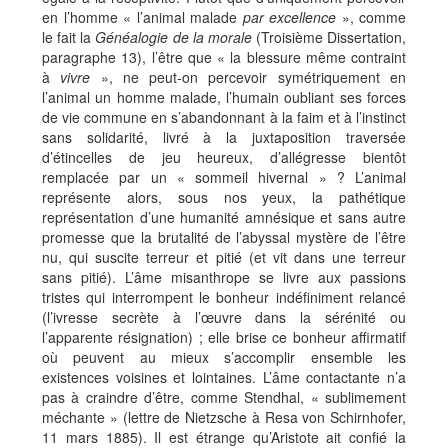
en l’homme « l’animal malade
par excellence
», comme
le fait la
Généalogie de la morale
(Troisième Dissertation,
paragraphe 13), l’être que « la blessure même contraint
à
vivre
», ne peut-on percevoir symétriquement en
l’animal un homme malade, l’humain oubliant ses forces
de vie commune en s’abandonnant à la faim et à l’instinct
sans solidarité, livré à la juxtaposition traversée
d’étincelles de jeu heureux, d’allégresse bientôt
remplacée par un « sommeil hivernal » ? L’animal
représente alors, sous nos yeux, la pathétique
représentation d’une humanité amnésique et sans autre
promesse que la brutalité de l’abyssal mystère de l’être
nu, qui suscite terreur et pitié (et vit dans une terreur
sans pitié). L’âme misanthrope se livre aux passions
tristes qui interrompent le bonheur indéfiniment relancé
(l’ivresse secrète à l’œuvre dans la sérénité ou
l’apparente résignation) ; elle brise ce bonheur affirmatif
où peuvent au mieux s’accomplir ensemble les
existences voisines et lointaines. L’âme contactante n’a
pas à craindre d’être, comme Stendhal, « sublimement
méchante » (lettre de Nietzsche à Resa von Schirnhofer,
11 mars 1885). Il est étrange qu’Aristote ait confié la