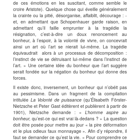
de ces émotions en les suscitant, comme semble le
croire Aristote). Quelque chose qui éveille généralement
la crainte ou la pitié, désorganise, affaiblit, décourage : -
et, en admettant que Schopenhauer garde raison, en
admettant qu’il faille emprunter à la tragédie la
résignation, c’est-à-dire un doux renoncement au
bonheur, à l’espoir, à la volonté de vivre, on concevrait
ainsi un art où l’art se nierait lui-même. La tragédie
équivaudrait alors à un processus de décomposition :
l’instinct de vie se détruisant lui-même dans l’instinct de
l’art. » Une certaine idée du bonheur que l’art suggère
serait fondée sur la négation du bonheur qui donne des
forces.
Il existe donc, inversement, un bonheur qui n’obéit pas
au pessimisme. Dans un fragment de la compilation
intitulée
La Volonté de puissance
(qu’Élisabeth Förster-
Nietzsche et Peter Gast éditèrent et publièrent à partir de
1901), Nietzsche demande : «
L’homme aspire au
bonheur,
qu’est-ce qui est vrai là-dedans ? » La question
doit être posée pour mettre au jour « la pire déformation
et le plus odieux faux monnayage ». Afin d’y répondre, il
faut se demander ce qu’est la vie. « Pour comprendre ce