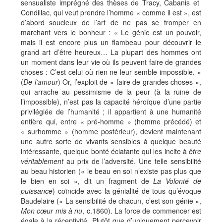
sensualiste imprégné des thèses de Tracy, Cabanis et
Condillac, qui veut prendre l’homme « comme il est », est
d’abord soucieux de l’art de ne pas se tromper en
marchant vers le bonheur : « Le génie est un pouvoir,
mais il est encore plus un flambeau pour découvrir le
grand art d’être heureux… La plupart des hommes ont
un moment dans leur vie où ils peuvent faire de grandes
choses : C’est celui où rien ne leur semble impossible. »
(
De l’amour
) Or, l’exploit de « faire de grandes choses »,
qui arrache au pessimisme de la peur (à la ruine de
l’impossible), n’est pas la capacité héroïque d’une partie
privilégiée de l’humanité ; il appartient à une humanité
entière qui, entre « pré-homme » (homme précédé) et
« surhomme » (homme postérieur), devient maintenant
une autre sorte de vivants sensibles à quelque beauté
intéressante, quelque bonté éclatante qui les incite à
être
véritablement
au prix de l’adversité. Une telle sensibilité
au beau historien (« le beau en soi n’existe pas plus que
le bien en soi », dit un fragment de
La Volonté de
puissance
) coïncide avec la génialité de tous qu’évoque
Baudelaire (« La sensibilité de chacun, c’est son génie »,
Mon cœur mis à nu
, c.1860). La force de commencer est
égale à la réceptivité. Plutôt que d’uniquement percevoir