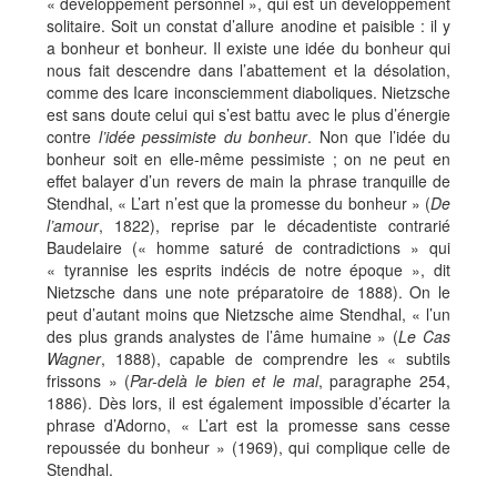
« développement personnel », qui est un développement
solitaire. Soit un constat d’allure anodine et paisible : il y
a bonheur et bonheur. Il existe une idée du bonheur qui
nous fait descendre dans l’abattement et la désolation,
comme des Icare inconsciemment diaboliques. Nietzsche
est sans doute celui qui s’est battu avec le plus d’énergie
contre
l’idée pessimiste du bonheur
. Non que l’idée du
bonheur soit en elle-même pessimiste ; on ne peut en
effet balayer d’un revers de main la phrase tranquille de
Stendhal, « L’art n’est que la promesse du bonheur » (
De
l’amour
, 1822), reprise par le décadentiste contrarié
Baudelaire (« homme saturé de contradictions » qui
« tyrannise les esprits indécis de notre époque », dit
Nietzsche dans une note préparatoire de 1888). On le
peut d’autant moins que Nietzsche aime Stendhal, « l’un
des plus grands analystes de l’âme humaine » (
Le Cas
Wagner
, 1888), capable de comprendre les « subtils
frissons » (
Par-delà le bien et le mal
, paragraphe 254,
1886). Dès lors, il est également impossible d’écarter la
phrase d’Adorno, « L’art est la promesse sans cesse
repoussée du bonheur » (1969), qui complique celle de
Stendhal.