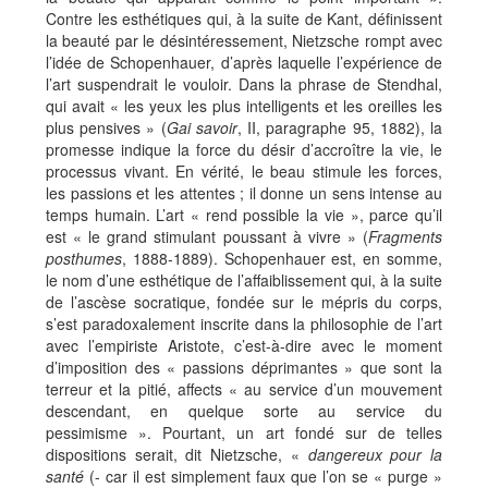
Contre les esthétiques qui, à la suite de Kant, définissent
la beauté par le désintéressement, Nietzsche rompt avec
l’idée de Schopenhauer, d’après laquelle l’expérience de
l’art suspendrait le vouloir. Dans la phrase de Stendhal,
qui avait « les yeux les plus intelligents et les oreilles les
plus pensives » (
Gai savoir
, II, paragraphe 95, 1882), la
promesse indique la force du désir d’accroître la vie, le
processus vivant. En vérité, le beau stimule les forces,
les passions et les attentes ; il donne un sens intense au
temps humain. L’art « rend possible la vie », parce qu’il
est « le grand stimulant poussant à vivre » (
Fragments
posthumes
, 1888-1889). Schopenhauer est, en somme,
le nom d’une esthétique de l’affaiblissement qui, à la suite
de l’ascèse socratique, fondée sur le mépris du corps,
s’est paradoxalement inscrite dans la philosophie de l’art
avec l’empiriste Aristote, c’est-à-dire avec le moment
d’imposition des « passions déprimantes » que sont la
terreur et la pitié, affects « au service d’un mouvement
descendant, en quelque sorte au service du
pessimisme ». Pourtant, un art fondé sur de telles
dispositions serait, dit Nietzsche, «
dangereux pour la
santé
(- car il est simplement faux que l’on se « purge »