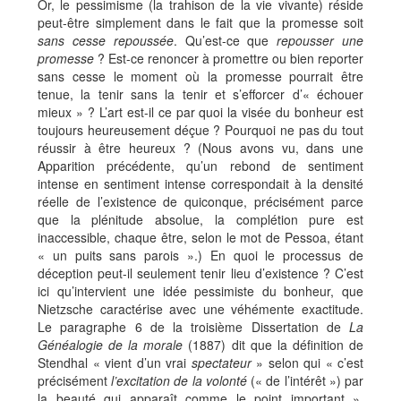
Or, le pessimisme (la trahison de la vie vivante) réside
peut-être simplement dans le fait que la promesse soit
sans cesse repoussée
. Qu’est-ce que
repousser une
promesse
? Est-ce renoncer à promettre ou bien reporter
sans cesse le moment où la promesse pourrait être
tenue, la tenir sans la tenir et s’efforcer d’« échouer
mieux » ? L’art est-il ce par quoi la visée du bonheur est
toujours heureusement déçue ? Pourquoi ne pas du tout
réussir à être heureux ? (Nous avons vu, dans une
Apparition précédente, qu’un rebond de sentiment
intense en sentiment intense correspondait à la densité
réelle de l’existence de quiconque, précisément parce
que la plénitude absolue, la complétion pure est
inaccessible, chaque être, selon le mot de Pessoa, étant
« un puits sans parois ».) En quoi le processus de
déception peut-il seulement tenir lieu d’existence ? C’est
ici qu’intervient une idée pessimiste du bonheur, que
Nietzsche caractérise avec une véhémente exactitude.
Le paragraphe 6 de la troisième Dissertation de
La
Généalogie de la morale
(1887) dit que la définition de
Stendhal « vient d’un vrai
spectateur
» selon qui « c’est
précisément
l’excitation de la volonté
(« de l’intérêt ») par
la beauté qui apparaît comme le point important ».