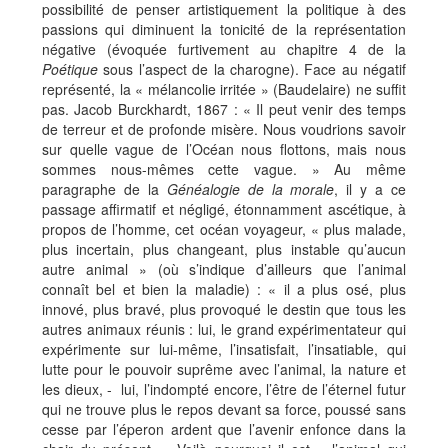
possibilité de penser artistiquement la politique à des
passions qui diminuent la tonicité de la représentation
négative (évoquée furtivement au chapitre 4 de la
Poétique
sous l’aspect de la charogne). Face au négatif
représenté, la « mélancolie irritée » (Baudelaire) ne suffit
pas. Jacob Burckhardt, 1867 : « Il peut venir des temps
de terreur et de profonde misère. Nous voudrions savoir
sur quelle vague de l’Océan nous flottons, mais nous
sommes nous-mêmes cette vague. » Au même
paragraphe de la
Généalogie de la morale
, il y a ce
passage affirmatif et négligé, étonnamment ascétique, à
propos de l’homme, cet océan voyageur, « plus malade,
plus incertain, plus changeant, plus instable qu’aucun
autre animal » (où s’indique d’ailleurs que l’animal
connaît bel et bien la maladie) : « il a plus osé, plus
innové, plus bravé, plus provoqué le destin que tous les
autres animaux réunis : lui, le grand expérimentateur qui
expérimente sur lui-même, l’insatisfait, l’insatiable, qui
lutte pour le pouvoir suprême avec l’animal, la nature et
les dieux, - lui, l’indompté encore, l’être de l’éternel futur
qui ne trouve plus le repos devant sa force, poussé sans
cesse par l’éperon ardent que l’avenir enfonce dans la