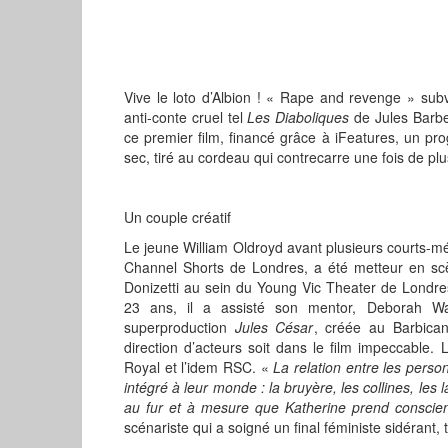
Vive le loto d’Albion ! « Rape and revenge » subv
anti-conte cruel tel
Les Diaboliques
de Jules Barbe
ce premier film, financé grâce à iFeatures, un pr
sec, tiré au cordeau qui contrecarre une fois de plus
Un couple créatif
Le jeune William Oldroyd avant plusieurs courts-m
Channel Shorts de Londres, a été metteur en scè
Donizetti au sein du Young Vic Theater de Londr
23 ans, il a assisté son mentor, Deborah War
superproduction
Jules César
, créée au Barbican
direction d’acteurs soit dans le film impeccable.
Royal et l’idem RSC. «
La relation entre les pers
intégré à leur monde : la bruyère, les collines, les 
au fur et à mesure que Katherine prend conscie
scénariste qui a soigné un final féministe sidérant, t