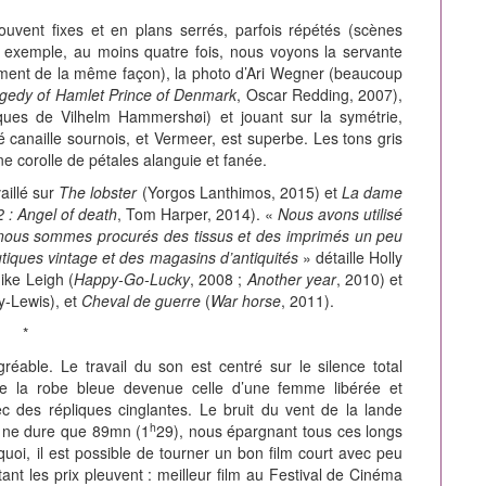
uvent fixes et en plans serrés, parfois répétés (scènes
exemple, au moins quatre fois, nous voyons la servante
ment de la même façon), la photo d’Ari Wegner (beaucoup
gedy of Hamlet Prince of Denmark
, Oscar Redding, 2007),
iques de Vilhelm Hammershøi) et jouant sur la symétrie,
é canaille sournois, et Vermeer, est superbe. Les tons gris
une corolle de pétales alanguie et fanée.
aillé sur
The lobster
(Yorgos Lanthimos, 2015) et
La dame
 : Angel of death
, Tom Harper, 2014). «
Nous avons utilisé
 nous sommes procurés des tissus et des imprimés un peu
utiques vintage et des magasins d’antiquités
» détaille Holly
ike Leigh (
Happy-Go-Lucky
, 2008 ;
Another year
, 2010) et
y-Lewis), et
Cheval de guerre
(
War horse
, 2011).
*
réable. Le travail du son est centré sur le silence total
 de la robe bleue devenue celle d’une femme libérée et
 des répliques cinglantes. Le bruit du vent de la lande
h
il ne dure que 89mn (1
29), nous épargnant tous ces longs
i, il est possible de tourner un bon film court avec peu
ant les prix pleuvent : meilleur film au Festival de Cinéma