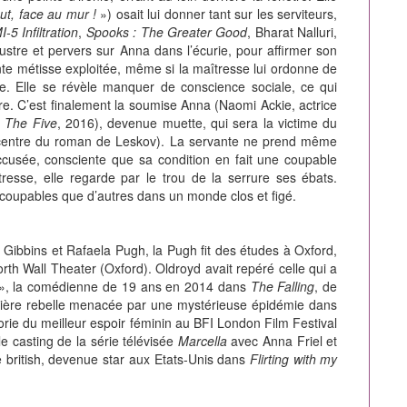
t, face au mur !
») osait lui donner tant sur les serviteurs,
I-5 Infiltration
,
Spooks : The Greater Good
, Bharat Nalluri,
stre et pervers sur Anna dans l’écurie, pour affirmer son
ante métisse exploitée, même si la maîtresse lui ordonne de
. Elle se révèle manquer de conscience sociale, ce qui
tre. C’est finalement la soumise Anna (Naomi Ackie, actrice
;
The Five
, 2016), devenue muette, qui sera la victime du
u centre du roman de Leskov). La servante ne prend même
accusée, consciente que sa condition en fait une coupable
tresse, elle regarde par le trou de la serrure ses ébats.
 coupables que d’autres dans un monde clos et figé.
Gibbins et Rafaela Pugh, la Pugh fit des études à Oxford,
th Wall Theater (Oxford). Oldroyd avait repéré celle qui a
», la comédienne de 19 ans en 2014 dans
The Falling
, de
colière rebelle menacée par une mystérieuse épidémie dans
rie du meilleur espoir féminin au BFI London Film Festival
e casting de la série télévisée
Marcella
avec Anna Friel et
 british, devenue star aux Etats-Unis dans
Flirting with my