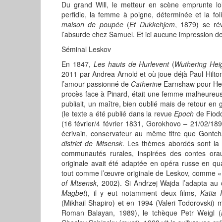
Du grand Will, le metteur en scène emprunte l
perfidie, la femme à poigne, déterminée et la fol
maison de poupée
(
Et Dukkehjem
, 1879) se rév
l’absurde chez Samuel. Et ici aucune impression de 
Séminal Leskov
En 1847,
Les hauts de Hurlevent
(
Wuthering Hei
2011 par Andrea Arnold et où joue déjà Paul Hilto
l’amour passionné de
Catherine
Earnshaw pour Hea
procès face à Pinard, était une femme malheureu
publiait, un maître, bien oublié mais de retour en
(le texte a été publié dans la revue
Epoch
de Fiodo
(16 février/4 février 1831, Gorokhovo – 21/02/18
écrivain, conservateur au même titre que Gontcha
district de Mtsensk
. Les thèmes abordés sont la 
communautés rurales, inspirées des contes oraux 
originale avait été adaptée en opéra russe en qu
tout comme l’œuvre originale de Leskov, comme « 
of Mtsensk
, 2002). Si Andrzej Wajda l’adapta au
Magbet
), il y eut notamment deux films,
Katia 
(Mikhail Shapiro) et en 1994 (Valeri Todorovski) 
Roman Balayan, 1989), le tchèque Petr Weigl (