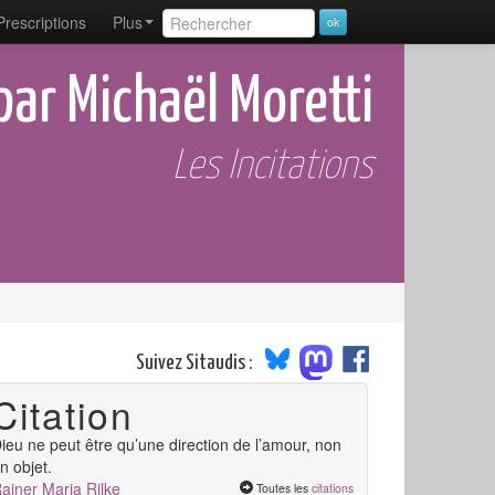
Prescriptions
Plus
par Michaël Moretti
Les Incitations
Suivez Sitaudis :
Citation
ieu ne peut être qu’une direction de l’amour, non
n objet.
ainer Maria Rilke
Toutes les
citations