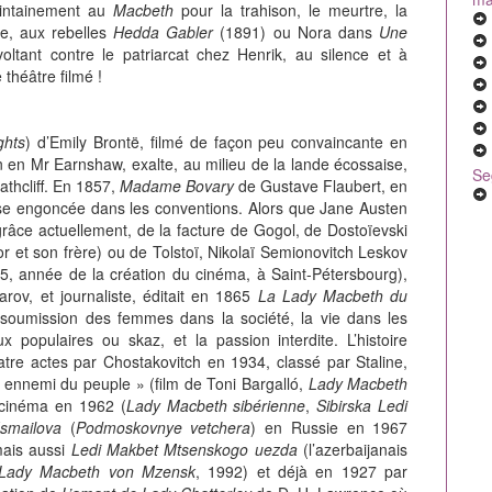
ointainement au
Macbeth
pour la trahison, le meurtre, la
ie, aux rebelles
Hedda Gabler
(1891) ou Nora dans
Une
oltant contre le patriarcat chez Henrik, au silence et à
théâtre filmé !
ghts
) d’Emily Brontë, filmé de façon peu convaincante en
n en Mr Earnshaw, exalte, au milieu de la lande écossaise,
Se
thcliff. En 1857,
Madame Bovary
de Gustave Flaubert, en
se engoncée dans les conventions. Alors que Jane Austen
 grâce actuellement, de la facture de Gogol, de Dostoïevski
r et son frère) ou de Tolstoï, Nikolaï Semionovitch Leskov
95, année de la création du cinéma, à Saint-Pétersbourg),
rov, et journaliste, éditait en 1865
La Lady Macbeth du
soumission des femmes dans la société, la vie dans les
populaires ou skaz, et la passion interdite. L’histoire
atre actes par Chostakovitch en 1934, classé par Staline,
ennemi du peuple » (film de Toni Bargalló,
Lady Macbeth
 cinéma en 1962 (
Lady Macbeth sibérienne
,
Sibirska Ledi
Ismailova
(
Podmoskovnye vetchera
) en Russie en 1967
mais aussi
Ledi Makbet Mtsenskogo uezda
(l’azerbaijanais
Lady Macbeth von Mzensk
, 1992) et déjà en 1927 par