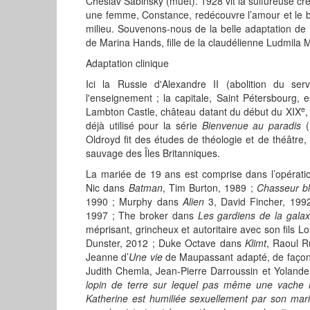
Cheslav Sabinsky (muet). 1928 vit la sulfureuse cr
une femme, Constance, redécouvre l’amour et le 
milieu. Souvenons-nous de la belle adaptation de
de Marina Hands, fille de la claudélienne Ludmila M
Adaptation clinique
Ici la Russie d'Alexandre II (abolition du ser
l'enseignement ; la capitale, Saint Pétersbourg, 
e
Lambton Castle, château datant du début du XIX
,
déjà utilisé pour la série
Bienvenue au paradis
(
Oldroyd fit des études de théologie et de théâtre
sauvage des Îles Britanniques.
La mariée de 19 ans est comprise dans l’opératio
Nic dans
Batman
, Tim Burton, 1989 ;
Chasseur bl
1990 ; Murphy dans
Alien
3, David Fincher, 199
1997 ; The broker dans
Les gardiens de la galax
méprisant, grincheux et autoritaire avec son fils L
Dunster, 2012 ; Duke Octave dans
Klimt
, Raoul Ru
Jeanne d’
Une vie
de Maupassant adapté, de façon
Judith Chemla, Jean-Pierre Darroussin et Yolande 
lopin de terre sur lequel pas même une vache n
Katherine est humiliée sexuellement par son mari, 