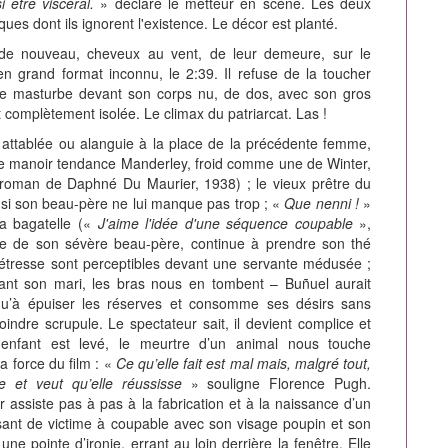
 être viscéral.
» déclare le metteur en scène. Les deux
es dont ils ignorent l'existence. Le décor est planté.
 de nouveau, cheveux au vent, de leur demeure, sur le
n grand format inconnu, le 2:39. Il refuse de la toucher
l se masturbe devant son corps nu, de dos, avec son gros
t complètement isolée. Le climax du patriarcat. Las !
e attablée ou alanguie à la place de la précédente femme,
e manoir tendance Manderley, froid comme une de Winter,
 roman de Daphné Du Maurier, 1938) ; le vieux prêtre du
 si son beau-père ne lui manque pas trop ; «
Que nenni !
»
la bagatelle («
J'aime l'idée d'une séquence coupable
»,
pe de son sévère beau-père, continue à prendre son thé
 détresse sont perceptibles devant une servante médusée ;
nt son mari, les bras nous en tombent – Buñuel aurait
qu’à épuiser les réserves et consomme ses désirs sans
ndre scrupule. Le spectateur sait, il devient complice et
n enfant est levé, le meurtre d’un animal nous touche
a force du film : «
Ce qu’elle fait est mal mais, malgré tout,
e et veut qu’elle réussisse
» souligne Florence Pugh.
r assiste pas à pas à la fabrication et à la naissance d’un
ssant de victime à coupable avec son visage poupin et son
e pointe d’ironie, errant au loin derrière la fenêtre. Elle