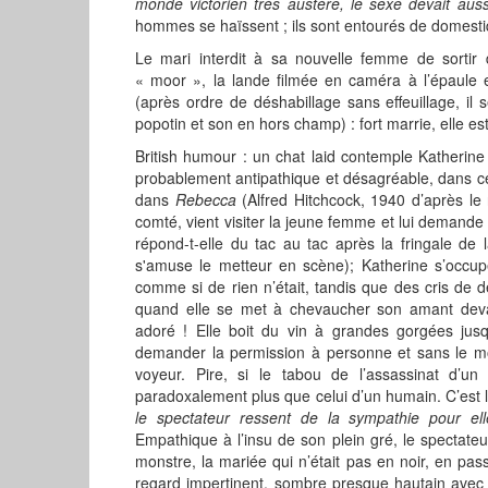
monde victorien très austère, le sexe devait aussi
hommes se haïssent ; ils sont entourés de domestiqu
Le mari interdit à sa nouvelle femme de sortir
« moor », la lande filmée en caméra à l’épaule e
(après ordre de déshabillage sans effeuillage, i
popotin et son en hors champ) : fort marrie, elle es
British humour : un chat laid contemple Katherin
probablement antipathique et désagréable, dans c
dans
Rebecca
(Alfred Hitchcock, 1940 d’après le
comté, vient visiter la jeune femme et lui demande
répond-t-elle du tac au tac après la fringale de 
s'amuse le metteur en scène); Katherine s’occu
comme si de rien n’était, tandis que des cris de
quand elle se met à chevaucher son amant deva
adoré ! Elle boit du vin à grandes gorgées jus
demander la permission à personne et sans le moi
voyeur. Pire, si le tabou de l’assassinat d’u
paradoxalement plus que celui d’un humain. C’est l
le spectateur ressent de la sympathie pour ell
Empathique à l’insu de son plein gré, le spectateu
monstre, la mariée qui n’était pas en noir, en pa
regard impertinent, sombre presque hautain avec un