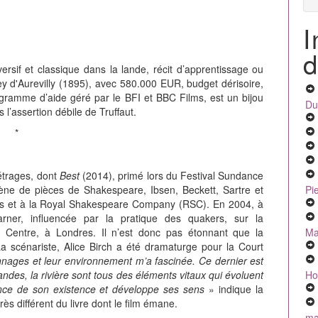
I
d
ersif et classique dans la lande, récit d’apprentissage ou
y d'Aurevilly (1895), avec 580.000 EUR, budget dérisoire,
ogramme d’aide géré par le BFI et BBC Films, est un bijou
Du
 l’assertion débile de Truffaut.
*
étrages, dont
Best
(2014), primé lors du Festival Sundance
Pi
ne de pièces de Shakespeare, Ibsen, Beckett, Sartre et
es et à la Royal Shakespeare Company (RSC). En 2004, à
ner, influencée par la pratique des quakers, sur la
Ma
 Centre, à Londres. Il n’est donc pas étonnant que la
 La scénariste, Alice Birch a été dramaturge pour la Court
onnages et leur environnement m’a fascinée. Ce dernier est
Ho
landes, la rivière sont tous des éléments vitaux qui évoluent
nce de son existence et développe ses sens
» indique la
rès différent du livre dont le film émane.
mal