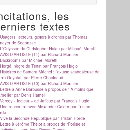
ncitations, les
erniers textes
Usagers, lecteurs, gibiers à drones
par Thomas
noyer de Segonzac
L'Odyssée de Christopher Nolan
par Michaël Moretti
AVIS D'ARTISTE (11)
par Richard Monnier
Backrooms
par Michaël Moretti
Hergé, nègre de Tintin
par François Huglo
Histoires de Samora Mâchel : l’extase scandaleuse de
erre Guyotat.
par Pierre Chopinaud
AVIS D'ARTISTE (10)
par Richard Monnier
Lettre à Anne Barbusse à propos de " À moins que
rseille"
par Denis Hamel
Vercey « lecteur » de Jaffeux
par François Huglo
Une rencontre avec Alexander Calder
par Tristan
rdé
Vive la Seconde République
par Tristan Hordé
Lettre à Jérôme Thélot à propos de "Poésie et
édiction....
par Jean-Pascal Dubost