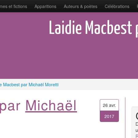
es et fictions
Apparitions
Auteurs & poètes
Célébrations
Laidie Macbest 
ie Macbest par Michaël Moretti
 par
Michaël
26 avr.
2017
D
u
R