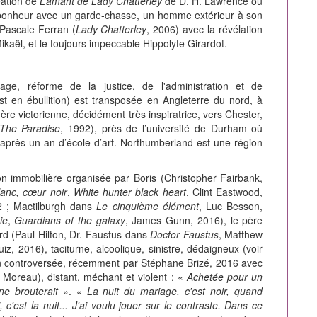
éation de
L’amant de Lady Chatterley
de D. H. Lawrence où
bonheur avec un garde-chasse, un homme extérieur à son
 Pascale Ferran (
Lady Chatterley
, 2006) avec la révélation
ikaël, et le toujours impeccable Hippolyte Girardot.
vage, réforme de la justice, de l'administration et de
est en ébullition) est transposée en Angleterre du nord, à
 ère victorienne, décidément très inspiratrice, vers Chester,
The Paradise
, 1992), près de l’université de Durham où
, après un an d’école d’art. Northumberland est une région
n immobilière organisée par Boris (Christopher Fairbank,
anc, cœur noir
,
White hunter black heart
, Clint Eastwood,
2 ; Mactilburgh dans
Le cinquième élément
, Luc Besson,
ie
,
Guardians of the galaxy
, James Gunn, 2016), le père
ord (Paul Hilton, Dr. Faustus dans
Doctor Faustus
, Matthew
iz, 2016), taciturne, alcoolique, sinistre, dédaigneux (voir
 controversée, récemment par Stéphane Brizé, 2016 avec
Moreau), distant, méchant et violent : «
Achetée pour un
e brouterait
». «
La nuit du mariage, c'est noir, quand
c'est la nuit... J'ai voulu jouer sur le contraste. Dans ce