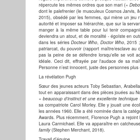
répercute les mêmes ordres que son mari («
Debou
dont le palefrenier (le musculeux Cosmos Jarvis,
M
2015), obsédé par les femmes, qui mène un jeu ru
autorité et imposer sa hiérarchie, que sur la serv
manger à la même table pour lui tenir compagnie
deviendra un atout, et de moralité - égoïste en ou
dans les séries
Docteur Who
,
Doctor Who
, 2015 
patriarcat, du pouvoir (rapport maître/esclave a
pas la peine de se défendre lorsqu'elle se voit 
idéale. Ceci dit, effrayée par l'audace de sa maî
Personne n’est innocent, juste des personnes plus
La révélation Pugh
Sœur des jeunes acteurs Toby Sebastian, Arabella 
tout en apparaissant dans des pièces jouées au Nor
«
beaucoup d’instinct et une excellente technique
sa compatriote Carol Morley. Elle y jouait une é
les années 1960. Elle a été nominée dans la catégo
Awards. Plus récemment, Florence Pugh a rejoint l
Laura Carmichael. Elle va apparaître en catcheuse
family
(Stephen Merchant, 2018).
Travail d’équipe