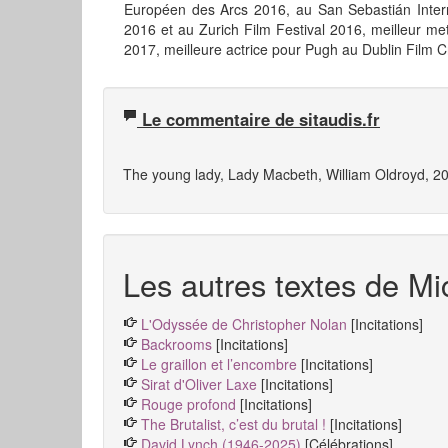
Européen des Arcs 2016, au San Sebastián Interna
2016 et au Zurich Film Festival 2016, meilleur me
2017, meilleure actrice pour Pugh au Dublin Film Cr
Le commentaire de sitaudis.fr
The young lady
,
Lady Macbeth
, William Oldroyd, 20
Les autres textes de Mic
L'Odyssée de Christopher Nolan
[Incitations]
Backrooms
[Incitations]
Le graillon et l’encombre
[Incitations]
Sirat d'Oliver Laxe
[Incitations]
Rouge profond
[Incitations]
The Brutalist, c’est du brutal !
[Incitations]
David Lynch (1946-2025)
[Célébrations]