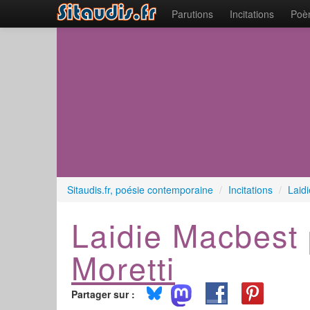
Parutions
Incitations
Poèm
Sitaudis.fr, poésie contemporaine
/
Incitations
/
Laid
Laidie Macbest
Moretti
Partager sur :