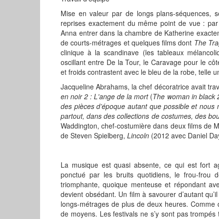
Mise en valeur par de longs plans-séquences, so
reprises exactement du même point de vue : par 
Anna entrer dans la chambre de Katherine exacte
de courts-métrages et quelques films dont
The Tra
clinique à la scandinave (les tableaux mélancol
oscillant entre De la Tour, le Caravage pour le côt
et froids contrastent avec le bleu de la robe, telle 
Jacqueline Abrahams, la chef décoratrice avait trav
en noir 2 : L'ange de la mort
(
The woman in black 2
des pièces d’époque autant que possible et nous
partout, dans des collections de costumes, des bo
Waddington, chef-costumière dans deux films de M
de Steven Spielberg,
Lincoln
(2012 avec Daniel Da
La musique est quasi absente, ce qui est fort ag
ponctué par les bruits quotidiens, le frou-frou
triomphante, quoique menteuse et répondant avec
devient obsédant. Un film à savourer d’autant qu’
longs-métrages de plus de deux heures. Comme quo
de moyens. Les festivals ne s’y sont pas trompés t