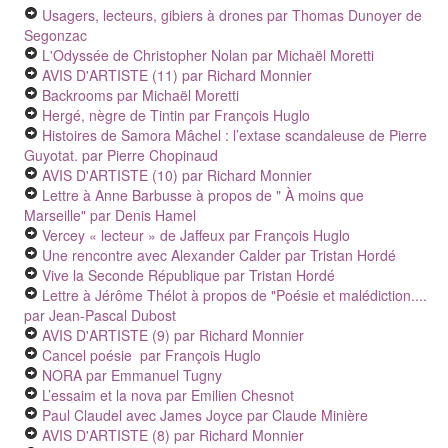
Usagers, lecteurs, gibiers à drones
par Thomas Dunoyer de
Segonzac
L'Odyssée de Christopher Nolan
par Michaël Moretti
AVIS D'ARTISTE (11)
par Richard Monnier
Backrooms
par Michaël Moretti
Hergé, nègre de Tintin
par François Huglo
Histoires de Samora Mâchel : l’extase scandaleuse de Pierre
Guyotat.
par Pierre Chopinaud
AVIS D'ARTISTE (10)
par Richard Monnier
Lettre à Anne Barbusse à propos de " À moins que
Marseille"
par Denis Hamel
Vercey « lecteur » de Jaffeux
par François Huglo
Une rencontre avec Alexander Calder
par Tristan Hordé
Vive la Seconde République
par Tristan Hordé
Lettre à Jérôme Thélot à propos de "Poésie et malédiction....
par Jean-Pascal Dubost
AVIS D'ARTISTE (9)
par Richard Monnier
Cancel poésie
par François Huglo
NORA
par Emmanuel Tugny
L’essaim et la nova
par Emilien Chesnot
Paul Claudel avec James Joyce
par Claude Minière
AVIS D'ARTISTE (8)
par Richard Monnier