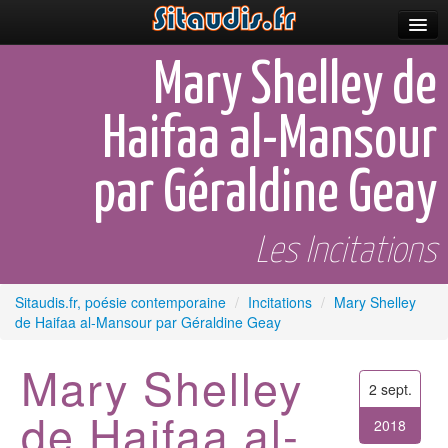
Parutions
Mary Shelley de
Incitations
Haifaa al-Mansour
Poèmes et fictions
par Géraldine Geay
Apparitions
Auteurs & poètes
Les Incitations
Célébrations
Sitaudis.fr, poésie contemporaine
/
Incitations
/
Mary Shelley
Prescriptions
de Haifaa al-Mansour par Géraldine Geay
Plus
Mary Shelley
2 sept.
de Haifaa al-
2018