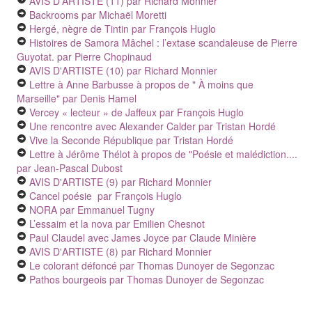
AVIS D'ARTISTE (11)
par Richard Monnier
Backrooms
par Michaël Moretti
Hergé, nègre de Tintin
par François Huglo
Histoires de Samora Mâchel : l’extase scandaleuse de Pierre
Guyotat.
par Pierre Chopinaud
AVIS D'ARTISTE (10)
par Richard Monnier
Lettre à Anne Barbusse à propos de " À moins que
Marseille"
par Denis Hamel
Vercey « lecteur » de Jaffeux
par François Huglo
Une rencontre avec Alexander Calder
par Tristan Hordé
Vive la Seconde République
par Tristan Hordé
Lettre à Jérôme Thélot à propos de "Poésie et malédiction....
par Jean-Pascal Dubost
AVIS D'ARTISTE (9)
par Richard Monnier
Cancel poésie
par François Huglo
NORA
par Emmanuel Tugny
L’essaim et la nova
par Emilien Chesnot
Paul Claudel avec James Joyce
par Claude Minière
AVIS D'ARTISTE (8)
par Richard Monnier
Le colorant défoncé
par Thomas Dunoyer de Segonzac
Pathos bourgeois
par Thomas Dunoyer de Segonzac