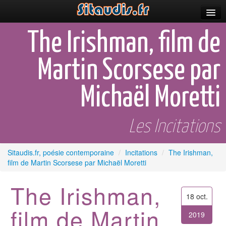
Parutions
The Irishman, film de
Incitations
Martin Scorsese par
Poèmes et fictions
Michaël Moretti
Apparitions
Auteurs & poètes
Les Incitations
Célébrations
Sitaudis.fr, poésie contemporaine
/
Incitations
/
The Irishman,
Prescriptions
film de Martin Scorsese par Michaël Moretti
Plus
The Irishman,
18 oct.
film de Martin
2019