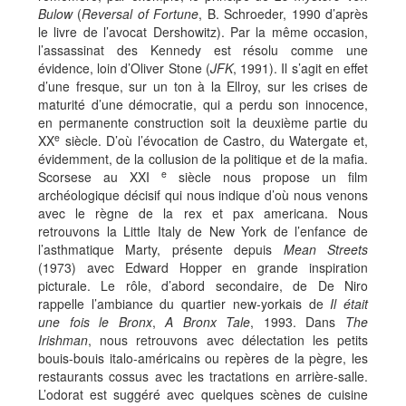
Bulow
(
Reversal of Fortune
, B. Schroeder, 1990 d’après
le livre de l’avocat Dershowitz). Par la même occasion,
l’assassinat des Kennedy est résolu comme une
évidence, loin d’Oliver Stone (
JFK
, 1991). Il s’agit en effet
d’une fresque, sur un ton à la Ellroy, sur les crises de
maturité d’une démocratie, qui a perdu son innocence,
en permanente construction soit la deuxième partie du
e
XX
siècle. D’où l’évocation de Castro, du Watergate et,
évidemment, de la collusion de la politique et de la mafia.
e
Scorsese au XXI
siècle nous propose un film
archéologique décisif qui nous indique d’où nous venons
avec le règne de la rex et pax americana. Nous
retrouvons la Little Italy de New York de l’enfance de
l’asthmatique Marty, présente depuis
Mean Streets
(1973) avec Edward Hopper en grande inspiration
picturale. Le rôle, d’abord secondaire, de De Niro
rappelle l’ambiance du quartier new-yorkais de
Il était
une fois le Bronx
,
A Bronx Tale
, 1993. Dans
The
Irishman
, nous retrouvons avec délectation les petits
bouis-bouis italo-américains ou repères de la pègre, les
restaurants cossus avec les tractations en arrière-salle.
L’odorat est suggéré avec quelques scènes de cuisine