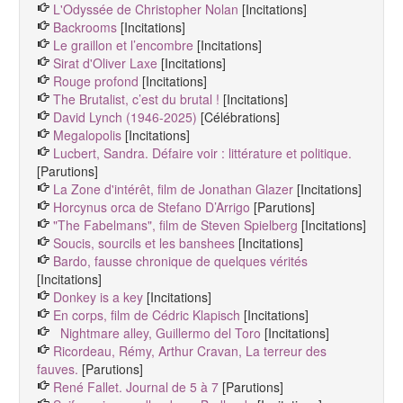
L'Odyssée de Christopher Nolan
[Incitations]
Backrooms
[Incitations]
Le graillon et l’encombre
[Incitations]
Sirat d'Oliver Laxe
[Incitations]
Rouge profond
[Incitations]
The Brutalist, c’est du brutal !
[Incitations]
David Lynch (1946-2025)
[Célébrations]
Megalopolis
[Incitations]
Lucbert, Sandra. Défaire voir : littérature et politique.
[Parutions]
La Zone d'intérêt, film de Jonathan Glazer
[Incitations]
Horcynus orca de Stefano D’Arrigo
[Parutions]
"The Fabelmans", film de Steven Spielberg
[Incitations]
Soucis, sourcils et les banshees
[Incitations]
Bardo, fausse chronique de quelques vérités
[Incitations]
Donkey is a key
[Incitations]
En corps, film de Cédric Klapisch
[Incitations]
Nightmare alley, Guillermo del Toro
[Incitations]
Ricordeau, Rémy, Arthur Cravan, La terreur des
fauves.
[Parutions]
René Fallet. Journal de 5 à 7
[Parutions]