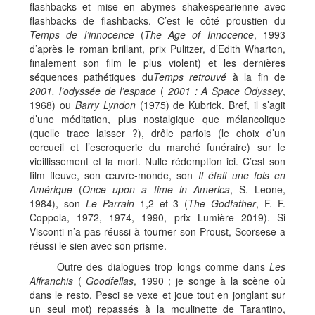
flashbacks et mise en abymes shakespearienne avec
flashbacks de flashbacks. C’est le côté proustien du
Temps de l’innocence
(
The Age of Innocence
, 1993
d’après le roman brillant, prix Pulitzer, d’Edith Wharton,
finalement son film le plus violent) et les dernières
séquences pathétiques du
Temps retrouvé
à la fin de
2001, l’odyssée de l’espace
(
2001 : A Space Odyssey
,
1968) ou
Barry Lyndon
(1975) de Kubrick. Bref, il s’agit
d’une méditation, plus nostalgique que mélancolique
(quelle trace laisser ?), drôle parfois (le choix d’un
cercueil et l’escroquerie du marché funéraire) sur le
vieillissement et la mort. Nulle rédemption ici. C’est son
film fleuve, son œuvre-monde, son
Il était une fois en
Amérique
(
Once upon a time in America
, S. Leone,
1984), son
Le Parrain
1,2 et 3 (
The Godfather
, F. F.
Coppola, 1972, 1974, 1990, prix Lumière 2019). Si
Visconti n’a pas réussi à tourner son Proust, Scorsese a
réussi le sien avec son prisme.
Outre des dialogues trop longs comme dans
Les
Affranchis
(
Goodfellas
, 1990 ; je songe à la scène où
dans le resto, Pesci se vexe et joue tout en jonglant sur
un seul mot) repassés à la moulinette de Tarantino,