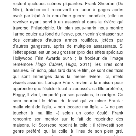
restent quelques scènes piquantes. Frank Sheeran (De
Niro), fraîchement reconverti en tueur à gages après
avoir participé à la deuxième guerre mondiale, jette un
revolver ayant servi à un assassinat dans la rivière qui
traverse Philadelphie. Un plan sous-marin nous montre
l'arme couler au fond du fleuve, pour venir s'entasser sur
des centaines d'autres armes rouillées, jetées par
d’autres gangsters, après de multiples assassinats. Si
l’effet spécial est un peu grossier (prix des effets spéciaux
Hollywood Film Awards 2019 ; la froideur de l’image
remémore
Hugo Cabret
,
Hugo
, 2011), les rires sont
assurés. En écho, plus tard dans le film, ce sont des taxis
qui sont immergés dans la même rivière. Ici, effets
visuels assurés. Lorsque Frank revient à la maison pour
apprendre que l'épicier local a «poussé» sa fille préférée,
Peggy, il vient, emporté par ses passions, le corriger. Ce
sera pourtant le début du fossé qui va miner Frank :
mafia vient de figlia, « non toccare ma figlia » (« ne pas
toucher à ma fille ») selon un code éculé. Frank
rencontre son mentor sur le fait de repeindre des
maisons. Ici Scorsese repeint la toile : il réinvestit son
genre préféré, qui lui colle, à l’insu de son plein gré,