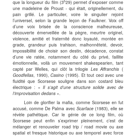
h
que la longueur du film (3
29) permet d’exposer comme
une madeleine de Proust - qui était, originellement, du
pain grillé. Le particulier, voire le singulier rejoint
l’universel, selon la grande leçon de Faulkner. Voix off
d’une voix brisée de la conscience malheureuse,
découverte émerveillée de la pègre, meurtre originel,
violence, amitié et fraternité donc loyauté, montée en
grade, grandeur puis trahison, malhonnêteté, devoir,
impossibilité de choisir son destin, décadence, constat
d’une vie ratée, notamment du côté du privé, faillite
émotionnelle, voilà un mouvement shakespearien, tant
capté par Welles, qui clôt la trilogie
Les Affranchis
(
Goodfellas
, 1990),
Casino
(1995). Et tout ceci avec une
fluidité que Scorsese souligne dans son costard bleu
électrique : «
Il s’agit d’une structure solide avec de
l’improvisation dedans
».
Loin de glorifier la mafia, comme Scorsese en fut
accusé, comme De Palma avec
Scarface
(1983), elle se
révèle pathétique. Car le génie de ce long film, où
Scorsese peut enfin s’exprimer pleinement, c’est de
mélanger et renouveler road trip / road movie ou axe
spatial et fresque historique ou axe temporel avec force