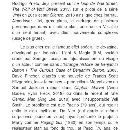
Rodrigo Prieto, déjà présent sur
Le loup de Wall Street
,
The Wolf of Wall Street
, 2013, sur le pilote de la série
Vinyl
en 2016 et sur
Silence
, 2016 ainsi que chez Inarritu,
Almodovar ; ici, gros plans, le cadrage de plusieurs
personnages dans un même plan, une rue en V saisie
d’un seul tenant) avec des mouvements complexes
(usage de grues).
Le plus cher est le fameux effet spécial, le de-aging,
développé par Industrial Light & Magic (ILM, société
créée par George Lucas) ou rajeunissement du visage
d’un acteur comme dans
L'Étrange histoire de Benjamin
Button
(
The Curious Case of Benjamin Button
, 2008,
David Fincher, d’après une nouvelle de Francis Scott
Fitzgerald), les « fameuses » productions Marvel avec un
Samuel Jackson rajeuni dans
Captain Marvel
(Anna
Boden, Ryan Fleck, 2019) ou dans le récent et raté
Gemini Man
(Ang Lee, 2019) avec l’insupportable Will
Smith. Le problème est que Pacino (79 ans), qui rejoint
enfin le clan mythique, De Niro (qui garde la même
corpulence jeune ou vieux), ayant présenté le projet à
Marty comme
Raging bull
(1980) en son temps où le
réalisateur était au fond du trou, et Pesci (76 ans, ce