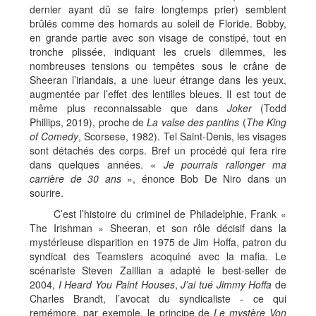
dernier ayant dû se faire longtemps prier) semblent
brûlés comme des homards au soleil de Floride. Bobby,
en grande partie avec son visage de constipé, tout en
tronche plissée, indiquant les cruels dilemmes, les
nombreuses tensions ou tempêtes sous le crâne de
Sheeran l’irlandais, a une lueur étrange dans les yeux,
augmentée par l’effet des lentilles bleues. Il est tout de
même plus reconnaissable que dans
Joker
(Todd
Phillips, 2019), proche de
La valse des pantins
(
The King
of Comedy
, Scorsese, 1982). Tel Saint-Denis, les visages
sont détachés des corps. Bref un procédé qui fera rire
dans quelques années. «
Je pourrais rallonger ma
carrière de 30 ans
», énonce Bob De Niro dans un
sourire.
C’est l’histoire du criminel de Philadelphie, Frank «
The Irishman » Sheeran, et son rôle décisif dans la
mystérieuse disparition en 1975 de Jim Hoffa, patron du
syndicat des Teamsters acoquiné avec la mafia. Le
scénariste Steven Zaillian a adapté le best-seller de
2004,
I Heard You Paint Houses
,
J’ai tué Jimmy Hoffa
de
Charles Brandt, l’avocat du syndicaliste - ce qui
remémore, par exemple, le principe de
Le mystère Von