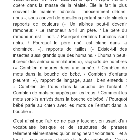
opère dans la masse de la réalité. Elle le fait le plus
souvent de manière indirecte - innocemment dirions-
nous -, sous couvert de questions portant sur de simples
rapports de couleurs (« Un albinos peut-il devenir
ramoneur. / Le ramoneur a-t-il un père. / Le père du
ramoneur est-il noir. / Pourquoi certains humains sont
noirs. / Pourquoi le père noël est blanc dans la
cheminée. »), rapports de tailles (« Existe-t-il des
insectes aussi grands que des humains. / L’humain peut-
il créer des animaux miniatures »), rapports de nombres
(« Combien d’heures dans une année. / Combien de
mots dans la bouche de bébé. / Combien d’enfants
pleurent. »), rapport de langage, aussi, bien entendu :
« Combien de trous dans la bouche de l’enfant. /
Combien de mots échappés par les trous. / Comment les
mots sont-ils arrivés dans la bouche de bébé. / Pourquoi
bébé parle au chien avec les mots de l’enfant dans la
bouche ».
C’est ainsi que l’air de ne pas y toucher, en usant d’un
vocabulaire basique et de structures de phrases
tellement élémentaires qu’on imaginerait volontiers – et à
tort ! - son propos dénué de toute ambiguïté, Cécile