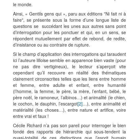
le monde.
Ainsi, « Gentils gens qui », paru aux éditions "Ni fait ni à
faire", se présente sous la forme d’une longue liste de
questions se succédant les unes aux autres sans point
d’interrogation pour les ponctuer et qui, en un sens, se
répondent mutuellement par effet de rebond, de redite,
d’insistance ou au contraire de rupture.
Si le champ d’application des interrogations qui taraudent
ici l’auteure lilloise semble en apparence bien vaste (pour
ne pas dire vertigineux), le lecteur s’aperçoit vite
cependant qu’il recouvre en réalité des thématiques
clairement circonscrites telles que les liens entre homme
et femme, entre adulte et enfant, entre humanité
(l’homme, la femme, le père, la mère, l’enfant, bébé, le
père noël, le ramoneur, l’albinos…) et animalité (le chien,
le cochon, le dauphin, l’escargot
[2]
…), entre animalité et
matérialité (les choses…), entre nature et artifice, voire
entre vrai et faux !
Cécile Richard n’a pas son pareil pour interroger le bien
fondé des rapports de hiérarchie qui sous-tendent la
quasi-totalité de ces distinctions que l’esprit humain