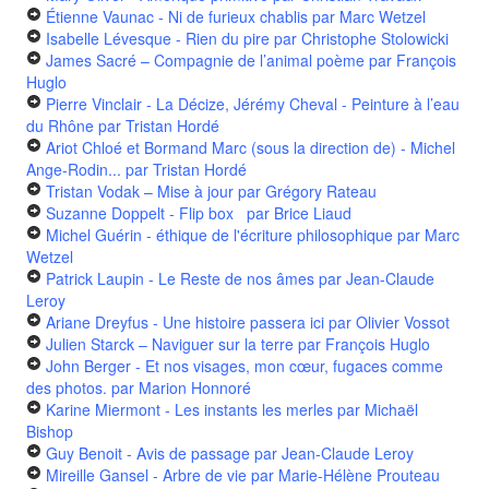
Étienne Vaunac - Ni de furieux chablis
par Marc Wetzel
Isabelle Lévesque - Rien du pire
par Christophe Stolowicki
James Sacré – Compagnie de l’animal poème
par François
Huglo
Pierre Vinclair - La Décize, Jérémy Cheval - Peinture à l’eau
du Rhône
par Tristan Hordé
Ariot Chloé et Bormand Marc (sous la direction de) - Michel
Ange-Rodin...
par Tristan Hordé
Tristan Vodak – Mise à jour
par Grégory Rateau
Suzanne Doppelt - Flip box
par Brice Liaud
Michel Guérin - éthique de l'écriture philosophique
par Marc
Wetzel
Patrick Laupin - Le Reste de nos âmes
par Jean-Claude
Leroy
Ariane Dreyfus - Une histoire passera ici
par Olivier Vossot
Julien Starck – Naviguer sur la terre
par François Huglo
John Berger - Et nos visages, mon cœur, fugaces comme
des photos.
par Marion Honnoré
Karine Miermont - Les instants les merles
par Michaël
Bishop
Guy Benoit - Avis de passage
par Jean-Claude Leroy
Mireille Gansel - Arbre de vie
par Marie-Hélène Prouteau