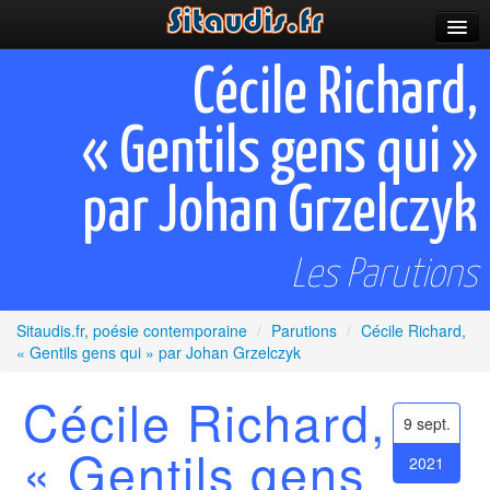
Parutions
Cécile Richard,
Incitations
« Gentils gens qui »
Poèmes et fictions
par Johan Grzelczyk
Apparitions
Auteurs & poètes
Les Parutions
Célébrations
Sitaudis.fr, poésie contemporaine
/
Parutions
/
Cécile Richard,
Prescriptions
« Gentils gens qui » par Johan Grzelczyk
Plus
Cécile Richard,
9 sept.
« Gentils gens
2021