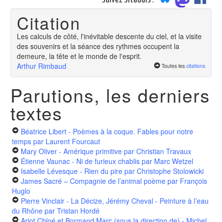
Citation
Les calculs de côté, l'inévitable descente du ciel, et la visite
des souvenirs et la séance des rythmes occupent la
demeure, la tête et le monde de l'esprit.
Arthur Rimbaud
Toutes les
citations
Parutions, les derniers
textes
Béatrice Libert - Poèmes à la coque. Fables pour notre
temps
par Laurent Fourcaut
Mary Oliver - Amérique primitive
par Christian Travaux
Étienne Vaunac - Ni de furieux chablis
par Marc Wetzel
Isabelle Lévesque - Rien du pire
par Christophe Stolowicki
James Sacré – Compagnie de l’animal poème
par François
Huglo
Pierre Vinclair - La Décize, Jérémy Cheval - Peinture à l’eau
du Rhône
par Tristan Hordé
Ariot Chloé et Bormand Marc (sous la direction de) - Michel