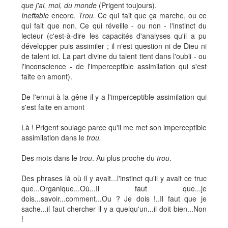
que j'ai, moi, du monde
(Prigent toujours).
Ineffable
encore.
Trou.
Ce qui fait que ça marche, ou ce
qui fait que non. Ce qui réveille - ou non - l'instinct du
lecteur (c'est-à-dire les capacités d'analyses qu'il a pu
développer puis assimiler ; il n'est question ni de Dieu ni
de talent ici. La part divine du talent tient dans l'oubli - ou
l'inconscience - de l'imperceptible assimilation qui s'est
faite en amont).
De l'ennui à la gêne il y a l'imperceptible assimilation qui
s'est faite en amont
Là ! Prigent soulage parce qu'il me met son imperceptible
assimilation dans le
trou.
Des mots dans le
trou
. Au plus proche du
trou
.
Des phrases là où il y avait...l'instinct qu'il y avait ce truc
que...Organique...Où...Il faut que...je
dois...savoir...comment...Ou ? Je dois !..Il faut que je
sache...il faut chercher il y a quelqu'un...il doit bien...Non
!