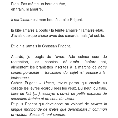
Rien. Pas même un bout en tête,
en train, ni amarre.
Il particolare
est mon bout à la bite-Prigent.
la bite-amarre à bouts / la teinte-amarre / l'amarre-étau.
J'avais quelque chose avec des canards mais j'ai oublié.
Et je n'ai jamais lu Christian Prigent.
Attardé, je rougis de l'aveu. Ado coincé cour de
recréation, les copains déniaisés fanfaronnent,
alimentent les branlettes inscrites à la marche de
notre
contemporanéité : forclusion du sujet et pousse-à-la-
jouissance.
Cahier Prigent =
Union
, revue porno qui circule au
collège les lèvres écarquillées les yeux. Du neuf, du frais,
faire de l'air [... ], essayer d'ouvrir de petits espaces de
sensation fraîche et de sens du vivant.
Et puis Prigent qui développe sa volonté de
raviver la
langue moribonde de n'être que dénominateur commun
et vecteur d'assentiment soumis.