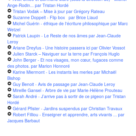
Ange-Rodin...
par Tristan Hordé
Tristan Vodak – Mise à jour
par Grégory Rateau
Suzanne Doppelt - Flip box
par Brice Liaud
Michel Guérin - éthique de l'écriture philosophique
par Marc
Wetzel
Patrick Laupin - Le Reste de nos âmes
par Jean-Claude
Leroy
Ariane Dreyfus - Une histoire passera ici
par Olivier Vossot
Julien Starck – Naviguer sur la terre
par François Huglo
John Berger - Et nos visages, mon cœur, fugaces comme
des photos.
par Marion Honnoré
Karine Miermont - Les instants les merles
par Michaël
Bishop
Guy Benoit - Avis de passage
par Jean-Claude Leroy
Mireille Gansel - Arbre de vie
par Marie-Hélène Prouteau
Sarah André - J’arrive pas à sortir de ce pigeon
par Tristan
Hordé
Gérard Pfister - Jardins suspendus
par Christian Travaux
Robert Filliou - Enseigner et apprendre, arts vivants ...
par
Jacques Barbaut