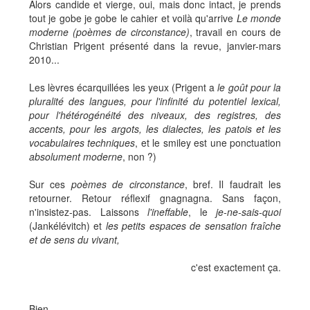
Alors candide et vierge, oui, mais donc intact, je prends
tout je gobe je gobe le cahier et voilà qu'arrive
Le monde
moderne (poèmes de circonstance)
, travail en cours de
Christian Prigent présenté dans la revue, janvier-mars
2010...
Les lèvres écarquillées les yeux (Prigent a
le goût pour la
pluralité des langues, pour l'infinité du potentiel lexical,
pour l'hétérogénéité des niveaux, des registres, des
accents, pour les argots, les dialectes, les patois et les
vocabulaires techniques
, et le smiley est une ponctuation
absolument moderne
, non ?)
Sur ces
poèmes de circonstance
, bref. Il faudrait les
retourner. Retour réflexif gnagnagna. Sans façon,
n'insistez-pas. Laissons
l'ineffable
, le
je-ne-sais-quoi
(Jankélévitch) et
les petits espaces de sensation fraîche
et de sens du vivant,
c'est exactement ça.
Bien.