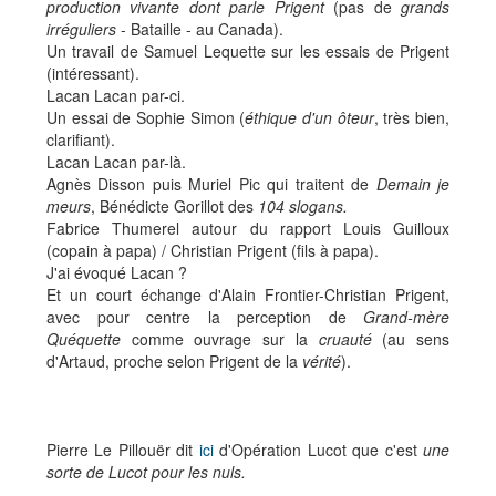
production vivante dont parle Prigent
(pas de
grands
irréguliers
- Bataille - au Canada).
Un travail de Samuel Lequette sur les essais de Prigent
(intéressant).
Lacan Lacan par-ci.
Un essai de Sophie Simon (
éthique d'un ôteur
, très bien,
clarifiant).
Lacan Lacan par-là.
Agnès Disson puis Muriel Pic qui traitent de
Demain je
meurs
, Bénédicte Gorillot des
104 slogans.
Fabrice Thumerel autour du rapport Louis Guilloux
(copain à papa) / Christian Prigent (fils à papa).
J'ai évoqué Lacan ?
Et un court échange d'Alain Frontier-Christian Prigent,
avec pour centre la perception de
Grand-mère
Quéquette
comme ouvrage sur la
cruauté
(au sens
d'Artaud, proche selon Prigent de la
vérité
).
Pierre Le Pillouër dit
ici
d'Opération Lucot que c'est
une
sorte de Lucot pour les nuls.