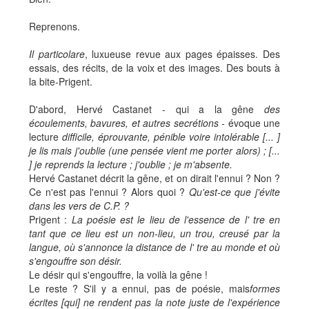
Reprenons.
Il particolare
, luxueuse revue aux pages épaisses. Des
essais, des récits, de la voix et des images. Des bouts à
la bite-Prigent.
D'abord, Hervé Castanet - qui a la gêne
des
écoulements, bavures, et autres secrétions -
évoque une
lecture
difficile, éprouvante, pénible voire intolérable [... ]
je lis mais j'oublie (une pensée vient me porter alors) ; [...
] je reprends la lecture ; j'oublie ; je m'absente.
Hervé Castanet décrit la gêne, et on dirait l'ennui ? Non ?
Ce n'est pas l'ennui ? Alors quoi ?
Qu'est-ce que j'évite
dans les vers de C.P. ?
Prigent :
La poésie est le lieu de l'essence de l' tre en
tant que ce lieu est un non-lieu, un trou, creusé par la
langue, où s'annonce la distance de l' tre au monde et où
s'engouffre son désir.
Le désir qui s'engouffre, la voilà la gêne !
Le reste ? S'il y a ennui, pas de poésie, mais
formes
écrites [qui] ne rendent pas la note juste de l'expérience