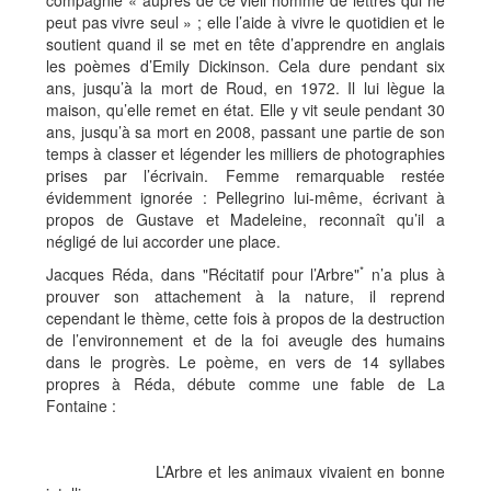
compagnie « auprès de ce vieil homme de lettres qui ne
peut pas vivre seul » ; elle l’aide à vivre le quotidien et le
soutient quand il se met en tête d’apprendre en anglais
les poèmes d’Emily Dickinson. Cela dure pendant six
ans, jusqu’à la mort de Roud, en 1972. Il lui lègue la
maison, qu’elle remet en état. Elle y vit seule pendant 30
ans, jusqu’à sa mort en 2008, passant une partie de son
temps à classer et légender les milliers de photographies
prises par l’écrivain. Femme remarquable restée
évidemment ignorée : Pellegrino lui-même, écrivant à
propos de Gustave et Madeleine, reconnaît qu’il a
négligé de lui accorder une place.
*
Jacques Réda, dans "Récitatif pour l’Arbre"
n’a plus à
prouver son attachement à la nature, il reprend
cependant le thème, cette fois à propos de la destruction
de l’environnement et de la foi aveugle des humains
dans le progrès. Le poème, en vers de 14 syllabes
propres à Réda, débute comme une fable de La
Fontaine :
L’Arbre et les animaux vivaient en bonne