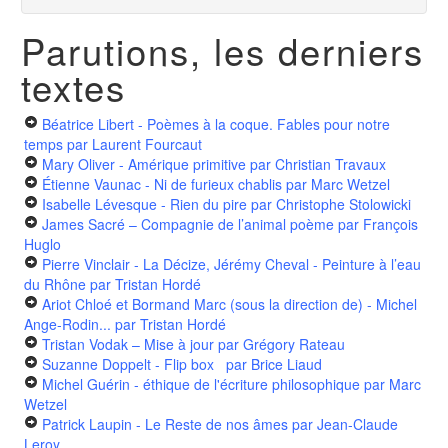
Parutions, les derniers
textes
Béatrice Libert - Poèmes à la coque. Fables pour notre
temps
par Laurent Fourcaut
Mary Oliver - Amérique primitive
par Christian Travaux
Étienne Vaunac - Ni de furieux chablis
par Marc Wetzel
Isabelle Lévesque - Rien du pire
par Christophe Stolowicki
James Sacré – Compagnie de l’animal poème
par François
Huglo
Pierre Vinclair - La Décize, Jérémy Cheval - Peinture à l’eau
du Rhône
par Tristan Hordé
Ariot Chloé et Bormand Marc (sous la direction de) - Michel
Ange-Rodin...
par Tristan Hordé
Tristan Vodak – Mise à jour
par Grégory Rateau
Suzanne Doppelt - Flip box
par Brice Liaud
Michel Guérin - éthique de l'écriture philosophique
par Marc
Wetzel
Patrick Laupin - Le Reste de nos âmes
par Jean-Claude
Leroy