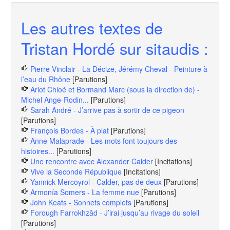
Les autres textes de
Tristan Hordé sur sitaudis :
Pierre Vinclair - La Décize, Jérémy Cheval - Peinture à
l’eau du Rhône
[Parutions]
Ariot Chloé et Bormand Marc (sous la direction de) -
Michel Ange-Rodin...
[Parutions]
Sarah André - J’arrive pas à sortir de ce pigeon
[Parutions]
François Bordes - À plat
[Parutions]
Anne Malaprade - Les mots font toujours des
histoires...
[Parutions]
Une rencontre avec Alexander Calder
[Incitations]
Vive la Seconde République
[Incitations]
Yannick Mercoyrol - Calder, pas de deux
[Parutions]
Armonía Somers - La femme nue
[Parutions]
John Keats - Sonnets complets
[Parutions]
Forough Farrokhzâd - J’irai jusqu’au rivage du soleil
[Parutions]