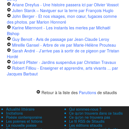
Ariane Dreyfus - Une histoire passera ici
par Olivier Vossot
Julien Starck – Naviguer sur la terre
par François Huglo
John Berger - Et nos visages, mon cœur, fugaces comme
des photos.
par Marion Honnoré
Karine Miermont - Les instants les merles
par Michaël
Bishop
Guy Benoit - Avis de passage
par Jean-Claude Leroy
Mireille Gansel - Arbre de vie
par Marie-Hélène Prouteau
Sarah André - J’arrive pas à sortir de ce pigeon
par Tristan
Hordé
Gérard Pfister - Jardins suspendus
par Christian Travaux
Robert Filliou - Enseigner et apprendre, arts vivants ...
par
Jacques Barbaut
Retour à la liste des
Parutions
de sitaudis
Actualité littéraire
Qui sommes-nous ?
Incitations
Ce qu'on trouvera dans ce taudis
Poésie contemporaine
Ce qu'on ne trouvera pas
Les poèmes et fictions
Le fil RSS de Sitaudis
La nouvelle poésie
Les éditions sitaudis