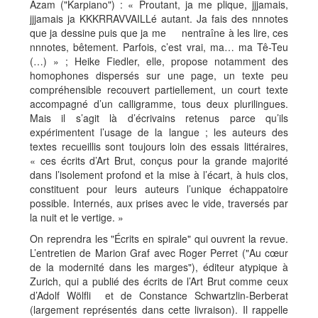
Azam ("Karpiano") : « Proutant, ja me plique, jjjamais,
jjjamais ja KKKRRAVVAILLé autant. Ja fais des nnnotes
que ja dessine puis que ja me nentraîne à les lire, ces
nnnotes, bêtement. Parfois, c’est vrai, ma… ma Tê-Teu
(…) » ; Heike Fiedler, elle, propose notamment des
homophones dispersés sur une page, un texte peu
compréhensible recouvert partiellement, un court texte
accompagné d’un calligramme, tous deux plurilingues.
Mais il s’agit là d’écrivains retenus parce qu’ils
expérimentent l’usage de la langue ; les auteurs des
textes recueillis sont toujours loin des essais littéraires,
« ces écrits d’Art Brut, conçus pour la grande majorité
dans l’isolement profond et la mise à l’écart, à huis clos,
constituent pour leurs auteurs l’unique échappatoire
possible. Internés, aux prises avec le vide, traversés par
la nuit et le vertige. »
On reprendra les "Écrits en spirale" qui ouvrent la revue.
L’entretien de Marion Graf avec Roger Perret ("Au cœur
de la modernité dans les marges"), éditeur atypique à
Zurich, qui a publié des écrits de l’Art Brut comme ceux
d’Adolf Wölfli et de Constance Schwartzlin-Berberat
(largement représentés dans cette livraison). Il rappelle