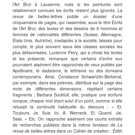
l’Art Brut à Lausanne, mais si les peintures sont
relativement connues les écrits restent plus ignorés.
La
revue de belles-lettres
publie un dossier d’une
cinquantaine de pages, qui rassemble, sous le titre Écrits
de l’Art Brut, des textes et des dessins de 9 hommes et
femmes de nationalités différentes (Suisse, Allemagne,
États-Unis, Autriche), inadaptés à la société, laissés pour
compte, le plus souvent issus des classes sociales les
plus défavorisées. Lucienne Peiry, qui a choisi les textes
et les présente, remarque que certains d’entre eux
pourraient aisément être rapprochés de ceux publiés par
Apollinaire, le dadaïsme, le lettrisme ou des écrivains
contemporains. Ainsi, Constance Schwartzlin-Berberat,
par exemple, dans ses poèmes, distribue sur la page des
mots de différentes dimensions, répétant certains
fragments ; Barbara Suckfull, elle, pratique une écriture
rompue, chaque mot étant suivi d’un point, comme si elle
refusait la continuité habituelle du discours : « Et.
Toujours. Je. Suis. Ici. À. Werneck. Et. Quand. Jai.
Saisi. » Etc. On rapproche aisément ces courts extraits
de recherches publiées dans la même livraison de
La
revue de belles-lettres
dans un Cahier de création : Édith