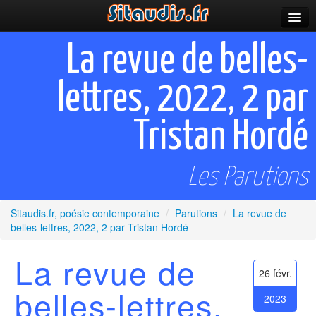
Parutions
La revue de belles-
Incitations
lettres, 2022, 2 par
Poèmes et fictions
Tristan Hordé
Apparitions
Auteurs & poètes
Les Parutions
Célébrations
Sitaudis.fr, poésie contemporaine
/
Parutions
/
La revue de
Prescriptions
belles-lettres, 2022, 2 par Tristan Hordé
Plus
La revue de
26 févr.
belles-lettres,
2023