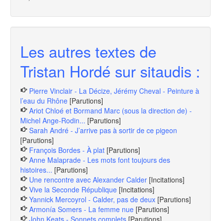
Les autres textes de
Tristan Hordé sur sitaudis :
Pierre Vinclair - La Décize, Jérémy Cheval - Peinture à
l’eau du Rhône
[Parutions]
Ariot Chloé et Bormand Marc (sous la direction de) -
Michel Ange-Rodin...
[Parutions]
Sarah André - J’arrive pas à sortir de ce pigeon
[Parutions]
François Bordes - À plat
[Parutions]
Anne Malaprade - Les mots font toujours des
histoires...
[Parutions]
Une rencontre avec Alexander Calder
[Incitations]
Vive la Seconde République
[Incitations]
Yannick Mercoyrol - Calder, pas de deux
[Parutions]
Armonía Somers - La femme nue
[Parutions]
John Keats - Sonnets complets
[Parutions]