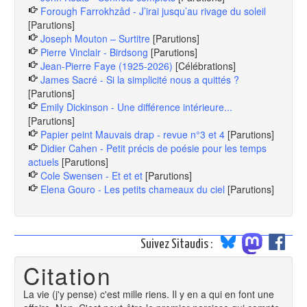
Forough Farrokhzâd - J’irai jusqu’au rivage du soleil
[Parutions]
Joseph Mouton – Surtitre
[Parutions]
Pierre Vinclair - Birdsong
[Parutions]
Jean-Pierre Faye (1925-2026)
[Célébrations]
James Sacré - Si la simplicité nous a quittés ?
[Parutions]
Emily Dickinson - Une différence intérieure...
[Parutions]
Papier peint Mauvais drap - revue n°3 et 4
[Parutions]
Didier Cahen - Petit précis de poésie pour les temps
actuels
[Parutions]
Cole Swensen - Et et et
[Parutions]
Elena Gouro - Les petits chameaux du ciel
[Parutions]
Suivez Sitaudis :
Citation
La vie (j'y pense) c'est mille riens. Il y en a qui en font une