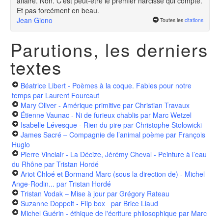
affaire. Non. C'est peut-être le premier narcisse qui compte.
Et pas forcément en beau.
Jean Giono
Toutes les
citations
Parutions, les derniers
textes
Béatrice Libert - Poèmes à la coque. Fables pour notre
temps
par Laurent Fourcaut
Mary Oliver - Amérique primitive
par Christian Travaux
Étienne Vaunac - Ni de furieux chablis
par Marc Wetzel
Isabelle Lévesque - Rien du pire
par Christophe Stolowicki
James Sacré – Compagnie de l’animal poème
par François
Huglo
Pierre Vinclair - La Décize, Jérémy Cheval - Peinture à l’eau
du Rhône
par Tristan Hordé
Ariot Chloé et Bormand Marc (sous la direction de) - Michel
Ange-Rodin...
par Tristan Hordé
Tristan Vodak – Mise à jour
par Grégory Rateau
Suzanne Doppelt - Flip box
par Brice Liaud
Michel Guérin - éthique de l'écriture philosophique
par Marc