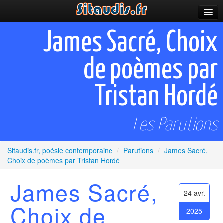
Parutions
James Sacré, Choix
Incitations
de poèmes par
Poèmes et fictions
Tristan Hordé
Apparitions
Auteurs & poètes
Les Parutions
Célébrations
Sitaudis.fr, poésie contemporaine
/
Parutions
/
James Sacré,
Prescriptions
Choix de poèmes par Tristan Hordé
Plus
James Sacré,
24 avr.
Choix de
2025