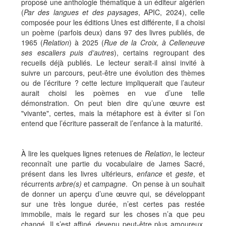
proposé une anthologie thématique à un éditeur algérien
(
Par des langues et des paysages
, APIC, 2024), celle
composée pour les éditions Unes est différente, il a choisi
un poème (parfois deux) dans 97 des livres publiés, de
1965 (
Relation
) à 2025 (
Rue de la Croix, à Celleneuve
ses escaliers puis d’autres
), certains regroupant des
recueils déjà publiés. Le lecteur serait-il ainsi invité à
suivre un parcours, peut-être une évolution des thèmes
ou de l’écriture ? cette lecture impliquerait que l’auteur
aurait choisi les poèmes en vue d’une telle
démonstration. On peut bien dire qu’une œuvre est
"vivante", certes, mais la métaphore est à éviter si l’on
entend que l’écriture passerait de l’enfance à la maturité.
À lire les quelques lignes retenues de
Relation
, le lecteur
reconnaît une partie du vocabulaire de James Sacré,
présent dans les livres ultérieurs,
enfance
et
geste
, et
récurrents
arbre(s)
et
campagne
. On pense à un souhait
de donner un aperçu d’une œuvre qui, se développant
sur une très longue durée, n’est certes pas restée
immobile, mais le regard sur les choses n’a que peu
changé. Il s’est affiné, devenu peut-être plus amoureux,