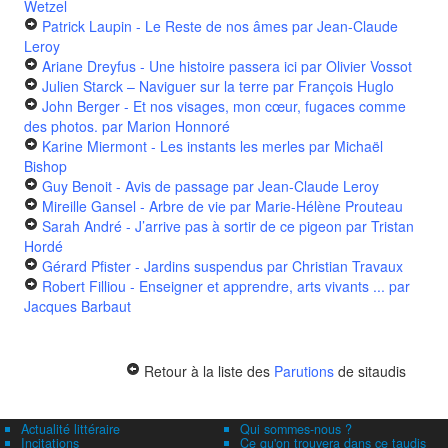
Wetzel
Patrick Laupin - Le Reste de nos âmes
par Jean-Claude
Leroy
Ariane Dreyfus - Une histoire passera ici
par Olivier Vossot
Julien Starck – Naviguer sur la terre
par François Huglo
John Berger - Et nos visages, mon cœur, fugaces comme
des photos.
par Marion Honnoré
Karine Miermont - Les instants les merles
par Michaël
Bishop
Guy Benoit - Avis de passage
par Jean-Claude Leroy
Mireille Gansel - Arbre de vie
par Marie-Hélène Prouteau
Sarah André - J’arrive pas à sortir de ce pigeon
par Tristan
Hordé
Gérard Pfister - Jardins suspendus
par Christian Travaux
Robert Filliou - Enseigner et apprendre, arts vivants ...
par
Jacques Barbaut
Retour à la liste des
Parutions
de sitaudis
Actualité littéraire
Qui sommes-nous ?
Incitations
Ce qu'on trouvera dans ce taudis