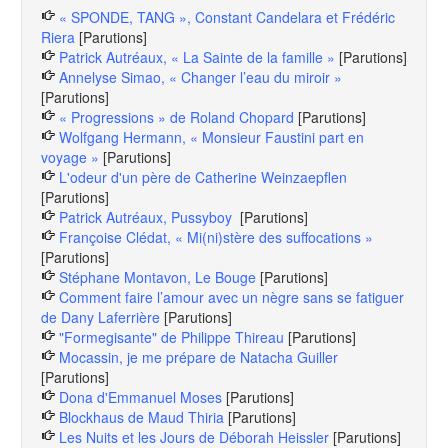
« SPONDE, TANG », Constant Candelara et Frédéric
Riera
[Parutions]
Patrick Autréaux, « La Sainte de la famille »
[Parutions]
Annelyse Simao, « Changer l’eau du miroir »
[Parutions]
« Progressions » de Roland Chopard
[Parutions]
Wolfgang Hermann, « Monsieur Faustini part en
voyage »
[Parutions]
L'odeur d'un père de Catherine Weinzaepflen
[Parutions]
Patrick Autréaux, Pussyboy
[Parutions]
Françoise Clédat, « Mi(ni)stère des suffocations »
[Parutions]
Stéphane Montavon, Le Bouge
[Parutions]
Comment faire l’amour avec un nègre sans se fatiguer
de Dany Laferrière
[Parutions]
"Formegisante" de Philippe Thireau
[Parutions]
Mocassin, je me prépare de Natacha Guiller
[Parutions]
Dona d'Emmanuel Moses
[Parutions]
Blockhaus de Maud Thiria
[Parutions]
Les Nuits et les Jours de Déborah Heissler
[Parutions]