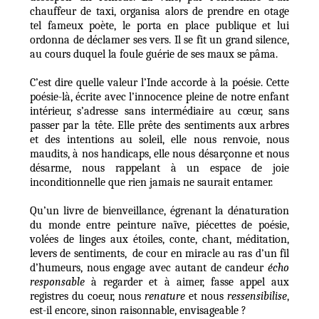
chauffeur de taxi, organisa alors de prendre en otage
tel fameux poète, le porta en place publique et lui
ordonna de déclamer ses vers. Il se fit un grand silence,
au cours duquel la foule guérie de ses maux se pâma.
C’est dire quelle valeur l’Inde accorde à la poésie. Cette
poésie-là, écrite avec l’innocence pleine de notre enfant
intérieur, s’adresse sans intermédiaire au cœur, sans
passer par la tête. Elle prête des sentiments aux arbres
et des intentions au soleil, elle nous renvoie, nous
maudits, à nos handicaps, elle nous désarçonne et nous
désarme, nous rappelant à un espace de joie
inconditionnelle que rien jamais ne saurait entamer.
Qu’un livre de bienveillance, égrenant la dénaturation
du monde entre peinture naïve, piécettes de poésie,
volées de linges aux étoiles, conte, chant, méditation,
levers de sentiments, de cour en miracle au ras d’un fil
d’humeurs, nous engage avec autant de candeur
écho
responsable
à regarder et à aimer, fasse appel aux
registres du coeur, nous
renature
et nous
ressensibilise
,
est-il encore, sinon raisonnable, envisageable ?