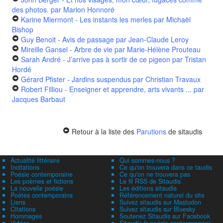
des photos.
par Marion Honnoré
Karine Miermont - Les instants les merles
par Michaël
Bishop
Guy Benoit - Avis de passage
par Jean-Claude Leroy
Mireille Gansel - Arbre de vie
par Marie-Hélène Prouteau
Sarah André - J’arrive pas à sortir de ce pigeon
par Tristan
Hordé
Gérard Pfister - Jardins suspendus
par Christian Travaux
Robert Filliou - Enseigner et apprendre, arts vivants ...
par
Jacques Barbaut
Retour à la liste des
Parutions
de sitaudis
Actualité littéraire
Qui sommes-nous ?
Incitations
Ce qu'on trouvera dans ce taudis
Poésie contemporaine
Ce qu'on ne trouvera pas
Les poèmes et fictions
Le fil RSS de Sitaudis
La nouvelle poésie
Les éditions sitaudis
Poètes contemporains
Référencement naturel du site
Liens
Suivez sitaudis sur Mastodon
Citations
Suivez sitaudis sur Bluesky
Hommages
Soutenez Sitaudis sur Facebook