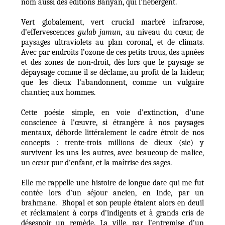
nom aussi des éditions Banyan, qui l’hébergent.
Vert globalement, vert crucial marbré infrarose,
d’effervescences
gulab jamun,
au niveau du cœur, de
paysages ultraviolets au plan coronal, et de climats.
Avec par endroits l’ozone de ces petits trous, des apnées
et des zones de non-droit, dès lors que le paysage se
dépaysage comme il se déclame, au profit de la laideur,
que les dieux l’abandonnent, comme un vulgaire
chantier, aux hommes.
Cette poésie simple, en voie d’extinction, d’une
conscience à l’œuvre, si étrangère à nos paysages
mentaux, déborde littéralement le cadre étroit de nos
concepts : trente-trois millions de dieux (sic) y
survivent les uns les autres, avec beaucoup de malice,
un cœur pur d’enfant, et la maîtrise des sages.
Elle me rappelle une histoire de longue date qui me fut
contée lors d’un séjour ancien, en Inde, par un
brahmane. Bhopal et son peuple étaient alors en deuil
et réclamaient à corps d’indigents et à grands cris de
désespoir un remède. La ville, par l’entremise d’un