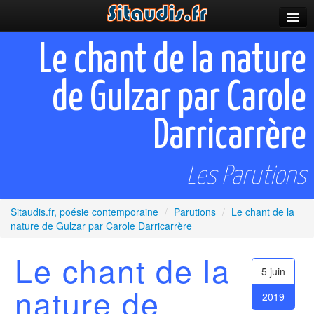
Parutions
Le chant de la nature
Incitations
de Gulzar par Carole
Poèmes et fictions
Darricarrère
Apparitions
Auteurs & poètes
Les Parutions
Célébrations
Sitaudis.fr, poésie contemporaine
/
Parutions
/
Le chant de la
Prescriptions
nature de Gulzar par Carole Darricarrère
Plus
Le chant de la
5 juin
nature de
2019