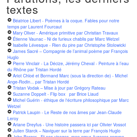
textes
Béatrice Libert - Poèmes à la coque. Fables pour notre
temps
par Laurent Fourcaut
Mary Oliver - Amérique primitive
par Christian Travaux
Étienne Vaunac - Ni de furieux chablis
par Marc Wetzel
Isabelle Lévesque - Rien du pire
par Christophe Stolowicki
James Sacré – Compagnie de l’animal poème
par François
Huglo
Pierre Vinclair - La Décize, Jérémy Cheval - Peinture à l’eau
du Rhône
par Tristan Hordé
Ariot Chloé et Bormand Marc (sous la direction de) - Michel
Ange-Rodin...
par Tristan Hordé
Tristan Vodak – Mise à jour
par Grégory Rateau
Suzanne Doppelt - Flip box
par Brice Liaud
Michel Guérin - éthique de l'écriture philosophique
par Marc
Wetzel
Patrick Laupin - Le Reste de nos âmes
par Jean-Claude
Leroy
Ariane Dreyfus - Une histoire passera ici
par Olivier Vossot
Julien Starck – Naviguer sur la terre
par François Huglo
John Berger - Et nos visages, mon cœur, fugaces comme