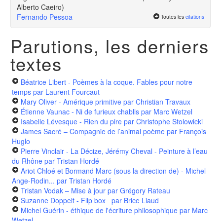
Alberto Caeiro)
Fernando Pessoa
Toutes les
citations
Parutions, les derniers
textes
Béatrice Libert - Poèmes à la coque. Fables pour notre
temps
par Laurent Fourcaut
Mary Oliver - Amérique primitive
par Christian Travaux
Étienne Vaunac - Ni de furieux chablis
par Marc Wetzel
Isabelle Lévesque - Rien du pire
par Christophe Stolowicki
James Sacré – Compagnie de l’animal poème
par François
Huglo
Pierre Vinclair - La Décize, Jérémy Cheval - Peinture à l’eau
du Rhône
par Tristan Hordé
Ariot Chloé et Bormand Marc (sous la direction de) - Michel
Ange-Rodin...
par Tristan Hordé
Tristan Vodak – Mise à jour
par Grégory Rateau
Suzanne Doppelt - Flip box
par Brice Liaud
Michel Guérin - éthique de l'écriture philosophique
par Marc
Wetzel