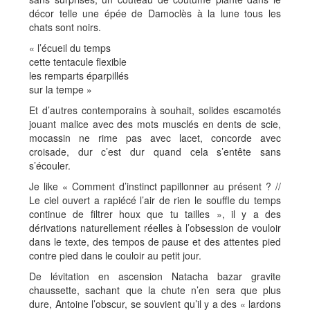
décor telle une épée de Damoclès à la lune tous les
chats sont noirs.
« l’écueil du temps
cette tentacule flexible
les remparts éparpillés
sur la tempe »
Et d’autres contemporains à souhait, solides escamotés
jouant malice avec des mots musclés en dents de scie,
mocassin ne rime pas avec lacet, concorde avec
croisade, dur c’est dur quand cela s’entête sans
s’écouler.
Je like « Comment d’instinct papillonner au présent ? //
Le ciel ouvert a rapiécé l’air de rien le souffle du temps
continue de filtrer houx que tu tailles », il y a des
dérivations naturellement réelles à l’obsession de vouloir
dans le texte, des tempos de pause et des attentes pied
contre pied dans le couloir au petit jour.
De lévitation en ascension Natacha bazar gravite
chaussette, sachant que la chute n’en sera que plus
dure, Antoine l’obscur, se souvient qu’il y a des « lardons