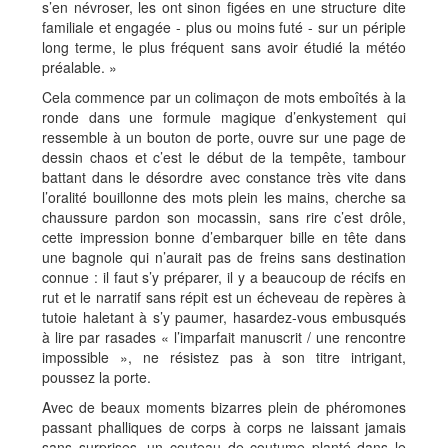
s’en névroser, les ont sinon figées en une structure dite
familiale et engagée - plus ou moins futé - sur un périple
long terme, le plus fréquent sans avoir étudié la météo
préalable. »
Cela commence par un colimaçon de mots emboîtés à la
ronde dans une formule magique d’enkystement qui
ressemble à un bouton de porte, ouvre sur une page de
dessin chaos et c’est le début de la tempête, tambour
battant dans le désordre avec constance très vite dans
l’oralité bouillonne des mots plein les mains, cherche sa
chaussure pardon son mocassin, sans rire c’est drôle,
cette impression bonne d’embarquer bille en tête dans
une bagnole qui n’aurait pas de freins sans destination
connue : il faut s’y préparer, il y a beaucoup de récifs en
rut et le narratif sans répit est un écheveau de repères à
tutoie haletant à s’y paumer, hasardez-vous embusqués
à lire par rasades « l’imparfait manuscrit / une rencontre
impossible », ne résistez pas à son titre intrigant,
poussez la porte.
Avec de beaux moments bizarres plein de phéromones
passant phalliques de corps à corps ne laissant jamais
sans surprises, un couteau de coutume planté dans le