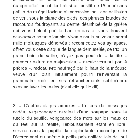
réapproprier, on obtient ainsi un positif de l’Amour sans
petit a de m égal toxique ni mocassins, soit des pellicules
de vent sous la plante des pieds, des phrases lourdes de
raccourcis foudroyants au centre désinhibé de la galère
qui vous hèlent par le haut-en-bas et vous trouvent
souve
reine
comme jamais, vivante seule en valeur parmi
mille mollusques dénervés ; reconnectez vos synapses,
offrez-vous cette claque de langue démuselée, ce trip, un
grand bain de satire, n’ayez pas peur de « la life »
grandeur nature en majuscules, « escale vers nul port à
prières », radeau ivre naufragé par le haut de la méduse
veuve d’un plan initialement pourri réinventant la
grammaire rubis en ses retranchements subliminaux
sans se laver les mains (c’est elle qui le dit).
3. « D’autres plages annexes » truffées de messages
codés, vagabondage cardinal d’une soupape sous la
tutelle du souffle, vengeance des mots sur les maux et
du réel sur la réalité, l’éblouissement étant en libre-
service dans la pupille, la dépiautante mécanique de
l’écorcement du poème à petits pois oblitère loin de tout