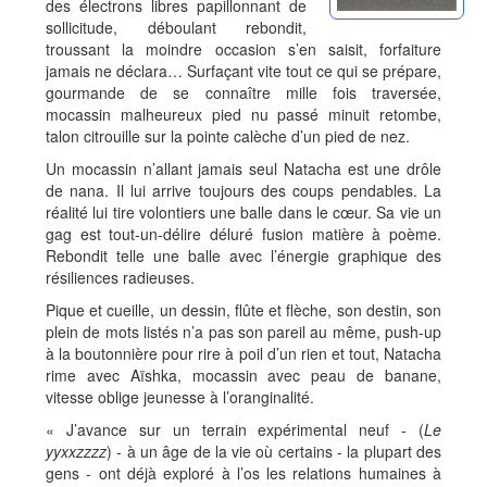
des électrons libres papillonnant de
sollicitude, déboulant rebondit,
troussant la moindre occasion s’en saisit, forfaiture
jamais ne déclara… Surfaçant vite tout ce qui se prépare,
gourmande de se connaître mille fois traversée,
mocassin malheureux pied nu passé minuit retombe,
talon citrouille sur la pointe calèche d’un pied de nez.
Un mocassin n’allant jamais seul Natacha est une drôle
de nana. Il lui arrive toujours des coups pendables. La
réalité lui tire volontiers une balle dans le cœur. Sa vie un
gag est tout-un-délire déluré fusion matière à poème.
Rebondit telle une balle avec l’énergie graphique des
résiliences radieuses.
Pique et cueille, un dessin, flûte et flèche, son destin, son
plein de mots listés n’a pas son pareil au même, push-up
à la boutonnière pour rire à poil d’un rien et tout, Natacha
rime avec Aïshka, mocassin avec peau de banane,
vitesse oblige jeunesse à l’oranginalité.
« J’avance sur un terrain expérimental neuf - (
Le
yyxxzzzz
) - à un âge de la vie où certains - la plupart des
gens - ont déjà exploré à l’os les relations humaines à