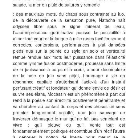
salade, la mer en pluie de sutures y remédie
: des maux aux mots, du chaos sous contrainte au k.o.
de la découverte de la sensation pure, Natacha naît
odyssée libre sous le signe minéral de l’eau,
l’eaumniprésence germinative pousse la possibilité à
aimer tout court et la langue à mille ruses facétieusement
correctes, contorsions, performances à plat dansées
pieds nus sur la pointe du stylo en solo et verticalité
remue rendue aux mots leur puissance dans l’élasticité
comme lyrisme fusion postmoderne, prouesse sans limite
de la jouissance à corps et à cœur, amour décomplexé
de la note de joie sans objet, hommage à vie en
résonance capitale s’autorisant l’acte-là d’un instant
perfusant créatif et fondateur qui donne envie de désir et
suivre ses élans, Mocassin est un phénomène à part qui
rend à la poésie son érectilité positivement pénétrante et
va chercher au contact du corps et des choses un sens
premier longuement occulté, une joie sauvage de
traverser démasqué le mur qui ne fait pas semblant de
vivre ; qu’il pleuve ou qu’il vente tout est
fondamentalement poétique et contribue d’un récif l’autre
à dénouer la notion de liberté pour mieux se la