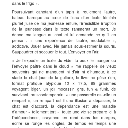
dans le frigo ».
Poursuivant cahotant d’un tapis à roulement l’autre,
bateau baroque au cœur de l’eau d’un texte féminin
pluriel j’use de ma jeunesse enfuie, l’irrésistible irruption
de la jeunesse dans le texte ranimerait un mort. Je
donne ma langue au chat et lui demande ce qu’il en
pense : « une expérience de l’autre, modulable »,
addictive. Jouer avec. Ne jamais sous-estimer la souris.
Saupoudrer et secouer le tout. L’envoyer en l’air.
« Je t’expédie un texte du vide, tu peux le manger ou
l’envoyer paître dans le cloud » me rappelle de vieux
souvenirs qui ne manquent ni d’air ni d’humour, à ce
stade le chat joue de la guitare, le livre ne pèse rien,
format pratique atypique 12 x 17,5, 99 grammes
voyagent léger, un joli mocassin gris, fun & funk, de
survivant transcontemporain, « une passerelle est-elle un
rempart », un rempart est-il une illusion à dépasser, le
chat est d’accord, la dépendance est une maladie
d’amour « tellement tort », toute une vie se prépare ici à
l’adépendance, crayonne en rond dans les marges,
écrire se ronge les ongles, de temps en temps une