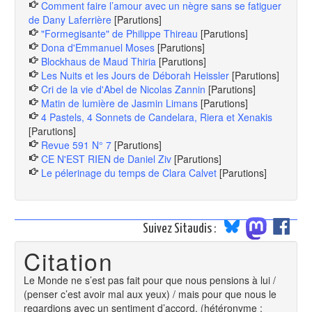
Comment faire l’amour avec un nègre sans se fatiguer
de Dany Laferrière
[Parutions]
"Formegisante" de Philippe Thireau
[Parutions]
Dona d'Emmanuel Moses
[Parutions]
Blockhaus de Maud Thiria
[Parutions]
Les Nuits et les Jours de Déborah Heissler
[Parutions]
Cri de la vie d'Abel de Nicolas Zannin
[Parutions]
Matin de lumière de Jasmin Limans
[Parutions]
4 Pastels, 4 Sonnets de Candelara, Riera et Xenakis
[Parutions]
Revue 591 N° 7
[Parutions]
CE N'EST RIEN de Daniel Ziv
[Parutions]
Le pélerinage du temps de Clara Calvet
[Parutions]
Suivez Sitaudis :
Citation
Le Monde ne s’est pas fait pour que nous pensions à lui /
(penser c’est avoir mal aux yeux) / mais pour que nous le
regardions avec un sentiment d’accord. (hétéronyme :