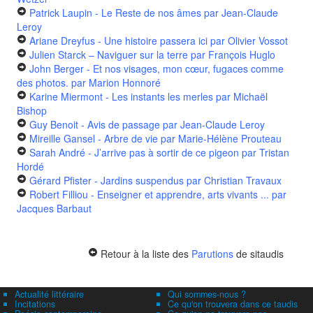
Patrick Laupin - Le Reste de nos âmes
par Jean-Claude
Leroy
Ariane Dreyfus - Une histoire passera ici
par Olivier Vossot
Julien Starck – Naviguer sur la terre
par François Huglo
John Berger - Et nos visages, mon cœur, fugaces comme
des photos.
par Marion Honnoré
Karine Miermont - Les instants les merles
par Michaël
Bishop
Guy Benoit - Avis de passage
par Jean-Claude Leroy
Mireille Gansel - Arbre de vie
par Marie-Hélène Prouteau
Sarah André - J’arrive pas à sortir de ce pigeon
par Tristan
Hordé
Gérard Pfister - Jardins suspendus
par Christian Travaux
Robert Filliou - Enseigner et apprendre, arts vivants ...
par
Jacques Barbaut
Retour à la liste des
Parutions
de sitaudis
Actualité littéraire
Qui sommes-nous ?
Incitations
Ce qu'on trouvera dans ce taudis