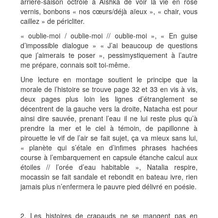
arrière-saison octroie à Aïshka de voir la vie en rose
vernis, bonbons « nos cœurs/déjà aïeux », « chair, vous
caillez » de péricliter.
« oublie-moi / oublie-moi // oublie-moi », « En guise
d’impossible dialogue » « J’ai beaucoup de questions
que j’aimerais te poser », pessimystiquement à l’autre
me prépare, connais soit toi-même.
Une lecture en montage soutient le principe que la
morale de l’histoire se trouve page 32 et 33 en vis à vis,
deux pages plus loin les lignes d’étranglement se
décentrent de la gauche vers la droite, Natacha est pour
ainsi dire sauvée, prenant l’eau il ne lui reste plus qu’à
prendre la mer et le ciel à témoin, de papillonne à
pirouette le vif de l’air se fait sujet, ça va mieux sans lui,
« planète qui s’étale en d’infimes phrases hachées
course à l’embarquement en capsule étanche calcul aux
étoiles // l’orée d’eau habitable », Natalia respire,
mocassin se fait sandale et rebondit en bateau ivre, rien
jamais plus n’enfermera le pauvre pied délivré en poésie.
2. Les histoires de crapauds ne se mangent pas en