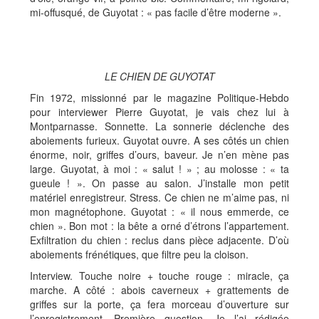
mi-offusqué, de Guyotat : « pas facile d’être moderne ».
LE CHIEN DE GUYOTAT
Fin 1972, missionné par le magazine Politique-Hebdo
pour interviewer Pierre Guyotat, je vais chez lui à
Montparnasse. Sonnette. La sonnerie déclenche des
aboiements furieux. Guyotat ouvre. A ses côtés un chien
énorme, noir, griffes d’ours, baveur. Je n’en mène pas
large. Guyotat, à moi : « salut ! » ; au molosse : « ta
gueule ! ». On passe au salon. J’installe mon petit
matériel enregistreur. Stress. Ce chien ne m’aime pas, ni
mon magnétophone. Guyotat : « il nous emmerde, ce
chien ». Bon mot : la bête a orné d’étrons l’appartement.
Exfiltration du chien : reclus dans pièce adjacente. D’où
aboiements frénétiques, que filtre peu la cloison.
Interview. Touche noire + touche rouge : miracle, ça
marche. A côté : abois caverneux + grattements de
griffes sur la porte, ça fera morceau d’ouverture sur
l’enregistrement. Première question. Je l’ai rédigée