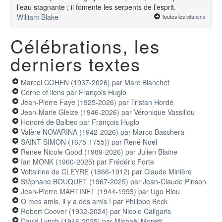
l’eau stagnante ; il fomente les serpents de l’esprit.
William Blake
Toutes les
citations
Célébrations, les
derniers textes
Marcel COHEN (1937-2026)
par Marc Blanchet
Corne et liens
par François Huglo
Jean-Pierre Faye (1925-2026)
par Tristan Hordé
Jean-Marie Gleize (1946-2026)
par Véronique Vassiliou
Honoré de Balbec
par François Huglo
Valère NOVARINA (1942-2026)
par Marco Baschera
SAINT-SIMON (1675-1755))
par René Noël
Renee Nicole Good (1989-2026)
par Julien Blaine
Ian MONK (1960-2025)
par Frédéric Forte
Voltairine de CLEYRE (1866-1912)
par Claude Minière
Stéphane BOUQUET (1967-2025)
par Jean-Claude Pinson
Jean-Pierre MARTINET (1944-1993)
par Ugo Riou
Ô mes amis, il y a des amis !
par Philippe Beck
Robert Coover (1932-2024)
par Nicole Caligaris
David Lynch (1946-2025)
par Michaël Moretti