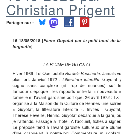
Christian Prigent
Partager sur :
16-18/05/2018 [
Pierre
Guyotat par le petit bout de la
lorgnette
]
LA PLUME DE GUYOTAT
Hiver 1969 :Tel Quel publie
Bordels Boucherie
. Jamais vu
plus fort. Janvier 1972 :
Littérature interdite
. Guyotat y
cogne sans complexe (ni trop de nuances) sur le
tambour d’époque : les rapports entre la « nouveauté »
formelle et l'avant-gardisme politique. 26 avril 1972 : TXT
organise à la Maison de la Culture de Rennes une soirée
« Guyotat, la littérature interdite ». Invités : Guyotat,
Thérèse Réveillé, Henric. Guyotat débarque à la gare, où
je l’attends. Passage à l’hôtel. A l’accueil, fiches à signer.
Le préposé tend à l’avant-gardiste sulfureux une plume
d’oie, orange vif, à pointe bic. Commentaire, mi-rigolard,