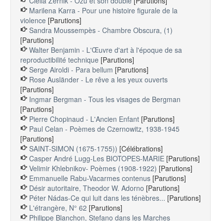
Clélia Zernik - Ozu et son double
[Parutions]
Marilena Karra - Pour une histoire figurale de la
violence
[Parutions]
Sandra Moussempès - Chambre Obscura, (1)
[Parutions]
Walter Benjamin - L'Œuvre d'art à l'époque de sa
reproductibilité technique
[Parutions]
Serge Airoldi - Para bellum
[Parutions]
Rose Ausländer - Le rêve a les yeux ouverts
[Parutions]
Ingmar Bergman - Tous les visages de Bergman
[Parutions]
Pierre Chopinaud - L'Ancien Enfant
[Parutions]
Paul Celan - Poèmes de Czernowitz, 1938-1945
[Parutions]
SAINT-SIMON (1675-1755))
[Célébrations]
Casper André Lugg-Les BIOTOPES-MARIE
[Parutions]
Velimir Khlebnikov- Poèmes (1908-1922)
[Parutions]
Emmanuelle Rabu-Vacarmes contenus
[Parutions]
Désir autoritaire, Theodor W. Adorno
[Parutions]
Péter Nádas-Ce qui luit dans les ténèbres...
[Parutions]
L'étrangère, N° 62
[Parutions]
Philippe Blanchon, Stefano dans les Marches