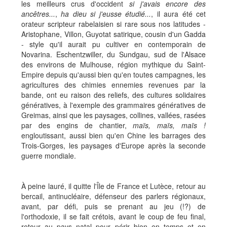
les meilleurs crus d'occident
si j'avais encore des
ancêtres...
,
ha dieu si j'eusse étudié...
, il aura été cet
orateur scripteur rabelaisien si rare sous nos latitudes -
Aristophane, Villon, Guyotat satirique, cousin d'un Gadda
- style qu'il aurait pu cultiver en contemporain de
Novarina. Eschentzwiller, du Sundgau, sud de l'Alsace
des environs de Mulhouse, région mythique du Saint-
Empire depuis qu'aussi bien qu'en toutes campagnes, les
agricultures des chimies ennemies revenues par la
bande, ont eu raison des reliefs, des cultures solidaires
génératives, à l'exemple des grammaires génératives de
Greimas, ainsi que les paysages, collines, vallées, rasées
par des engins de chantier,
maïs, maïs, maïs !
engloutissant, aussi bien qu'en Chine les barrages des
Trois-Gorges, les paysages d'Europe après la seconde
guerre mondiale.
À peine lauré, il quitte l'Île de France et Lutèce, retour au
bercail, antinucléaire, défenseur des parlers régionaux,
avant, par défi, puis se prenant au jeu (!?) de
l'orthodoxie, il se fait crétois, avant le coup de feu final,
retour au pays natal pour périr bien en temps et en