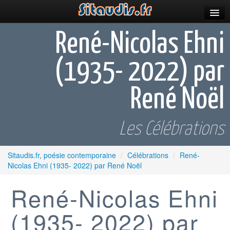
Parutions
René-Nicolas Ehni
Incitations
(1935- 2022) par
Poèmes et fictions
René Noël
Apparitions
Auteurs & poètes
Les Célébrations
Célébrations
Sitaudis.fr, poésie contemporaine
/
Célébrations
/
René-
Prescriptions
Nicolas Ehni (1935- 2022) par René Noël
Plus
René-Nicolas Ehni
(1935- 2022) par