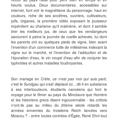
heurts voulus. Deux documentaires, accessibles sur
internet, font voir le magnétisme du personnage, haut en
couleurs, riche de ses ancêtres, ouvriers, cultivateurs,
juifs, tziganes, la première vidéo exposant le jouisseur
impénitent au charisme qu'il malmène, et dont il semble
tirer les meilleurs jus, de ceux que les vendangeurs
savourent à peine la journée de cueille achevée, lui dont
les parents ont eu quelques pieds de vigne, bien avant
l'invention d'un commerce futile de millésimes indexant la
vigne sur le marché, et l'invention de l'adduction et de
l'épuration d'eau, le vin coupé d'eau afin de conjurer les
typhoïdes et autres maladies foudroyantes.
Son mariage en Crète,
ce n'est pas moi qui suis parti,
c'est le Sundgau qui s'est déplacé ici
... dit-il en substance
à ses interlocuteurs, étudiants nancéens qui font le
voyage pour le filmer au pays du Minotaure que Homère
et les historiens grecs disent ingouvernable - les crétois
n'ont-ils pas au milieu du 20ème siècle retardé les
armées ennemies du troisième Reich lancées vers
Moscou ? - entre toutes contrées d'Égée, René Ehni tout