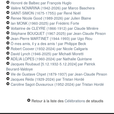
Honoré de Balbec
par François Huglo
Valère NOVARINA (1942-2026)
par Marco Baschera
SAINT-SIMON (1675-1755))
par René Noël
Renee Nicole Good (1989-2026)
par Julien Blaine
Ian MONK (1960-2025)
par Frédéric Forte
Voltairine de CLEYRE (1866-1912)
par Claude Minière
Stéphane BOUQUET (1967-2025)
par Jean-Claude Pinson
Jean-Pierre MARTINET (1944-1993)
par Ugo Riou
Ô mes amis, il y a des amis !
par Philippe Beck
Robert Coover (1932-2024)
par Nicole Caligaris
David Lynch (1946-2025)
par Michaël Moretti
ADÍLIA LOPES (1960-2024)
par Nathalie Quintane
Jacques Roubaud [5.12.1932-5.12.2024]
par Patrick
Beurard-Valdoye
Vie de Gustave Chpet (1879-1937)
par Jean-Claude Pinson
Jacques Réda (1929-2024)
par Tristan Hordé
Caroline Sagot-Duvauroux (1952-2024)
par Tristan Hordé
Retour à la liste des
Célébrations
de sitaudis