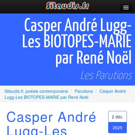
Parutions
Casper André Lugg-
Incitations
Les BIOTOPES-MARIE
Poèmes et fictions
par René Noël
Apparitions
Auteurs & poètes
Les Parutions
Célébrations
Sitaudis.fr, poésie contemporaine
/
Parutions
/
Casper André
Prescriptions
Lugg-Les BIOTOPES-MARIE par René Noël
Plus
Casper André
2 déc.
Lugg-Les
2025