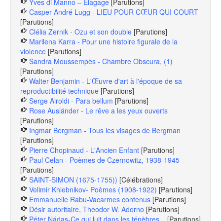
Yves di Manno – Élagage
[Parutions]
Casper André Lugg - LIEU POUR CŒUR QUI COURT
[Parutions]
Clélia Zernik - Ozu et son double
[Parutions]
Marilena Karra - Pour une histoire figurale de la
violence
[Parutions]
Sandra Moussempès - Chambre Obscura, (1)
[Parutions]
Walter Benjamin - L'Œuvre d'art à l'époque de sa
reproductibilité technique
[Parutions]
Serge Airoldi - Para bellum
[Parutions]
Rose Ausländer - Le rêve a les yeux ouverts
[Parutions]
Ingmar Bergman - Tous les visages de Bergman
[Parutions]
Pierre Chopinaud - L'Ancien Enfant
[Parutions]
Paul Celan - Poèmes de Czernowitz, 1938-1945
[Parutions]
SAINT-SIMON (1675-1755))
[Célébrations]
Velimir Khlebnikov- Poèmes (1908-1922)
[Parutions]
Emmanuelle Rabu-Vacarmes contenus
[Parutions]
Désir autoritaire, Theodor W. Adorno
[Parutions]
Péter Nádas-Ce qui luit dans les ténèbres...
[Parutions]