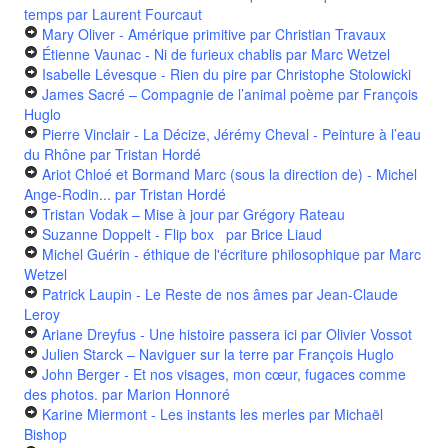
temps
par Laurent Fourcaut
Mary Oliver - Amérique primitive
par Christian Travaux
Étienne Vaunac - Ni de furieux chablis
par Marc Wetzel
Isabelle Lévesque - Rien du pire
par Christophe Stolowicki
James Sacré – Compagnie de l’animal poème
par François
Huglo
Pierre Vinclair - La Décize, Jérémy Cheval - Peinture à l’eau
du Rhône
par Tristan Hordé
Ariot Chloé et Bormand Marc (sous la direction de) - Michel
Ange-Rodin...
par Tristan Hordé
Tristan Vodak – Mise à jour
par Grégory Rateau
Suzanne Doppelt - Flip box
par Brice Liaud
Michel Guérin - éthique de l'écriture philosophique
par Marc
Wetzel
Patrick Laupin - Le Reste de nos âmes
par Jean-Claude
Leroy
Ariane Dreyfus - Une histoire passera ici
par Olivier Vossot
Julien Starck – Naviguer sur la terre
par François Huglo
John Berger - Et nos visages, mon cœur, fugaces comme
des photos.
par Marion Honnoré
Karine Miermont - Les instants les merles
par Michaël
Bishop