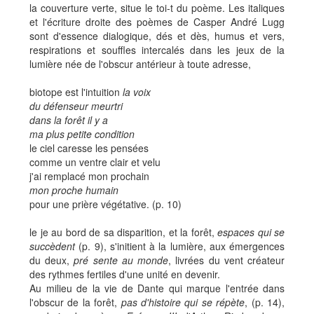
la couverture verte, situe le toi-t du poème. Les italiques
et l'écriture droite des poèmes de Casper André Lugg
sont d'essence dialogique, dés et dès, humus et vers,
respirations et souffles intercalés dans les jeux de la
lumière née de l'obscur antérieur à toute adresse,
biotope
est l'intuition
la voix
du défenseur meurtri
dans la forêt il y a
ma plus petite condition
le ciel caresse les pensées
comme un ventre clair et velu
j'ai remplacé mon prochain
mon proche humain
pour une prière végétative. (p. 10)
le je au bord de sa disparition, et la forêt,
espaces qui se
succèdent
(p. 9), s'initient à la lumière, aux émergences
du deux,
pré sente au monde
, livrées du vent créateur
des rythmes fertiles d'une unité en devenir.
Au milieu de la vie de Dante qui marque l'entrée dans
l'obscur de la forêt,
pas d'histoire qui se répète
, (p. 14),