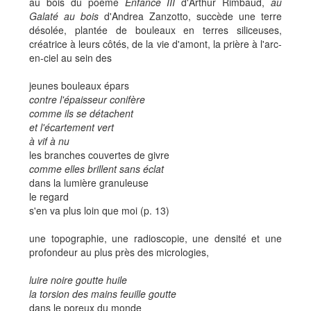
au bois du poème
Enfance III
d'Arthur Rimbaud,
au
Galaté au bois
d'Andrea Zanzotto, succède une terre
désolée, plantée de bouleaux en terres siliceuses,
créatrice à leurs côtés, de la vie d'amont, la prière à l'arc-
en-ciel au sein des
jeunes bouleaux épars
contre l'épaisseur conifère
comme ils se détachent
et l'écartement vert
à vif à nu
les branches couvertes de givre
comme elles brillent sans éclat
dans la lumière granuleuse
le regard
s'en va plus loin que moi (p. 13)
une topographie, une radioscopie, une densité et une
profondeur au plus près des micrologies,
luire noire goutte huile
la torsion des mains feuille goutte
dans le poreux du monde