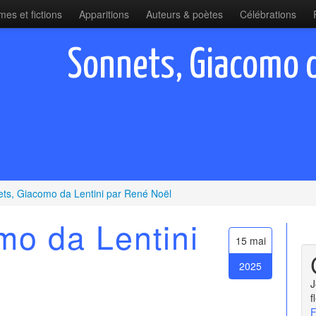
es et fictions
Apparitions
Auteurs & poètes
Célébrations
Sonnets, Giacomo d
ts, Giacomo da Lentini par René Noël
mo da Lentini
15 mai
2025
J
f
F