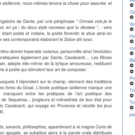
e sicilienne; nous-mêmes tenons la chose pour assurée, et
Cl
rgatoire de Dante, par une périphrase
" Ormais vois-je le
Vo
moi, en ça
/
du doux style nouveau que tu devises "
, - vers
tant poète et notaire, le poète florentin le situe ainsi en
Hu
 de ses contemporains élaborant le
Dolce stil novo
.
co
ino domini imperatis notarius
, personnifie ainsi l'évolution
 pratiquées également par Dante, Cavalcanti.... Les
Rimes
Bi
et, adepte elle-même de la lyrique amoureuse, restituent
e à poète qui stimulent leur art de composer.
Pr
auxquels il répondent sur le champ, viennent des traditions
es livres du Graal. L'école poétique sicilienne marque une
Tr
on manquant entre les pratiques de l'art poétique des
e Vaqueiras... jongleurs et ménestrels de leur état pour
Tr
do Cavalcanti, qui voyage en Provence et récolte les jeux
li.
pa
rés, savants, philosophes, appartenant à la magna Curia de
son apogée
, se substitue alors à la parole orale distribuée