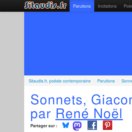
Parutions
Incitations
Poèm
Sitaudis.fr, poésie contemporaine
/
Parutions
/
Sonne
Sonnets, Giaco
par
René Noël
Partager sur :