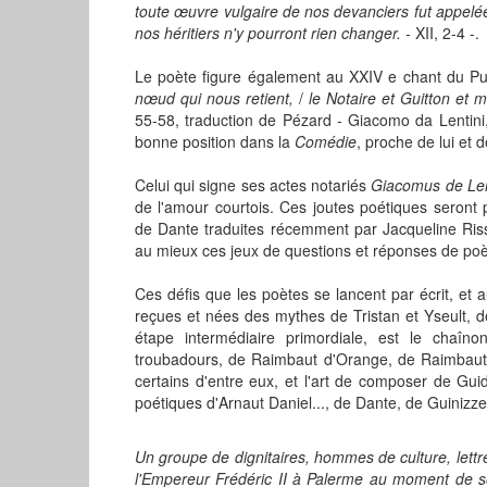
toute œuvre vulgaire de nos devanciers fut appelé
nos héritiers n'y pourront rien changer. -
XII, 2-4 -.
Le poète figure également au XXIV e chant du Pu
nœud qui nous retient,
/
le Notaire et Guitton et 
55-58, traduction de Pézard - Giacomo da Lentini, é
bonne position dans la
Comédie
, proche de lui et
Celui qui signe ses actes notariés
Giacomus de Lent
de l'amour courtois. Ces joutes poétiques seront
de Dante traduites récemment par Jacqueline Riss
au mieux ces jeux de questions et réponses de poèt
Ces défis que les poètes se lancent par écrit, et 
reçues et nées des mythes de Tristan et Yseult, d
étape intermédiaire primordiale, est le chaîn
troubadours, de Raimbaut d'Orange, de Raimbaut d
certains d'entre eux, et l'art de composer de Gui
poétiques d'Arnaut Daniel..., de Dante, de Guinizzel
Un groupe de dignitaires, hommes de culture, lett
l'Empereur Frédéric II à Palerme au moment de 