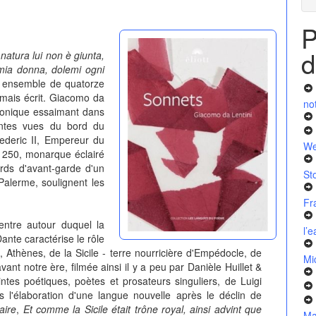
P
d
natura lui non è giunta,
mia donna, dolemi ogni
n ensemble de quatorze
mais écrit. Giacomo da
no
anonique essaimant dans
vantes vues du bord du
ederic II, Empereur du
We
1250, monarque éclairé
ards d'avant-garde d'un
St
Palerme, soulignent les
Fr
centre autour duquel la
l’
ante caractérise le rôle
, Athènes, de la Sicile - terre nourricière d'Empédocle, de
Mi
vant notre ère, filmée ainsi il y a peu par Danièle Huillet &
es poétiques, poètes et prosateurs singuliers, de Luigi
dans l'élaboration d'une langue nouvelle après le déclin de
aire
,
Et comme la Sicile était trône royal, ainsi advint que
Ma