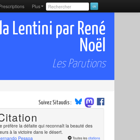
Prescriptions
Plus
a Lentini par René
Noël
Les Parutions
Suivez Sitaudis :
Citation
e préfère la défaite qui reconnaît la beauté des
leurs à la victoire dans le désert.
ernando Pessoa
Toutes les
citations