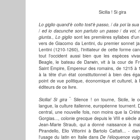
Sicilia ! Si gira
Lo giglio quand'è colto tost'è passo,
/
da poi la sua 
/
ed io dacunche son partuto un passo
/
da voi, 
giunta.
,
Lo giglio
sont les premières syllabes d'u
vers de Giacomo da Lentini, du premier sonnet ja
Lentini (1210-1260), l'initiateur de cette forme c
tout l'occident aussi bien que les espèces vi
Beagle, le bateau de Darwin, vit à la cour de Fr
Saint Empire, Empereur des romains, de 1215 à 
à la tête d'un état constitutionnel à bien des ég
point de vue politique, économique et culturel, à 
éditeurs de ce livre.
*.
Sicilia! Si gira
Silence ! on tourne, Sicile, le 
langue, la culture italienne, européenne tournent. D
central, une nouvelle fois, non moins que la Crète
Gorgias..., colonie grecque depuis le VIII e siècle a
Jean-Marie Straub, qui a donné naissance à maint
Pirandello, Elio Vittorini à Bartolo Cattafi... - 
l'usage du latin en Italie dans
De l'éloquence vulg