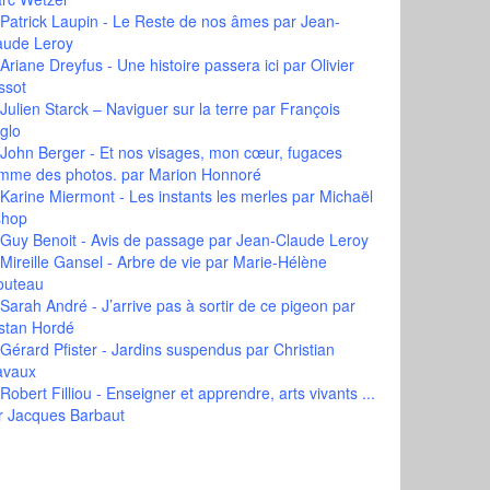
Patrick Laupin - Le Reste de nos âmes
par Jean-
aude Leroy
Ariane Dreyfus - Une histoire passera ici
par Olivier
ssot
Julien Starck – Naviguer sur la terre
par François
glo
John Berger - Et nos visages, mon cœur, fugaces
mme des photos.
par Marion Honnoré
Karine Miermont - Les instants les merles
par Michaël
shop
Guy Benoit - Avis de passage
par Jean-Claude Leroy
Mireille Gansel - Arbre de vie
par Marie-Hélène
outeau
Sarah André - J’arrive pas à sortir de ce pigeon
par
istan Hordé
Gérard Pfister - Jardins suspendus
par Christian
avaux
Robert Filliou - Enseigner et apprendre, arts vivants ...
r Jacques Barbaut