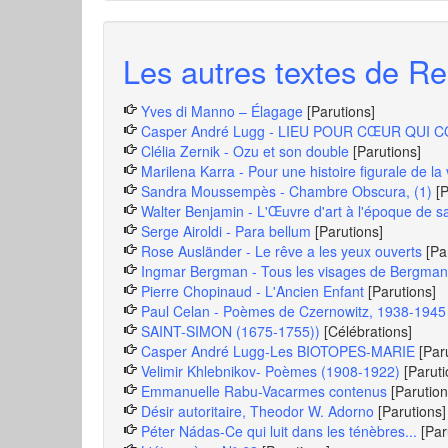
Les autres textes de Re
Yves di Manno – Élagage
[Parutions]
Casper André Lugg - LIEU POUR CŒUR QUI 
Clélia Zernik - Ozu et son double
[Parutions]
Marilena Karra - Pour une histoire figurale de la
Sandra Moussempès - Chambre Obscura, (1)
[
Walter Benjamin - L'Œuvre d'art à l'époque de sa
Serge Airoldi - Para bellum
[Parutions]
Rose Ausländer - Le rêve a les yeux ouverts
[Pa
Ingmar Bergman - Tous les visages de Bergman
Pierre Chopinaud - L'Ancien Enfant
[Parutions]
Paul Celan - Poèmes de Czernowitz, 1938-1945
SAINT-SIMON (1675-1755))
[Célébrations]
Casper André Lugg-Les BIOTOPES-MARIE
[Par
Velimir Khlebnikov- Poèmes (1908-1922)
[Paruti
Emmanuelle Rabu-Vacarmes contenus
[Parution
Désir autoritaire, Theodor W. Adorno
[Parutions]
Péter Nádas-Ce qui luit dans les ténèbres...
[Par