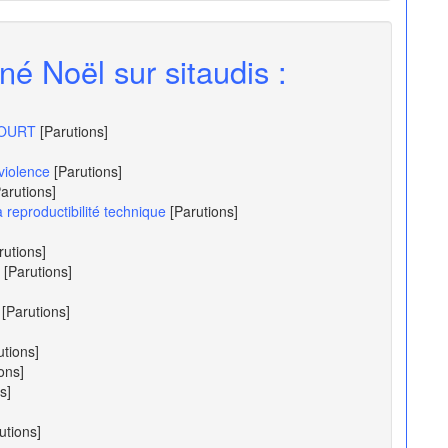
né Noël sur sitaudis :
COURT
[Parutions]
 violence
[Parutions]
Parutions]
 reproductibilité technique
[Parutions]
rutions]
[Parutions]
[Parutions]
utions]
ons]
s]
utions]