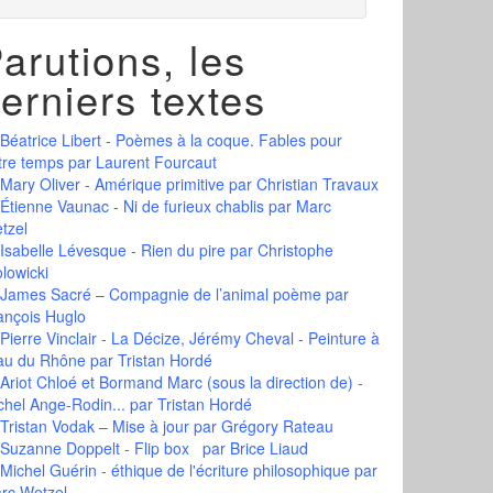
arutions, les
erniers textes
Béatrice Libert - Poèmes à la coque. Fables pour
tre temps
par Laurent Fourcaut
Mary Oliver - Amérique primitive
par Christian Travaux
Étienne Vaunac - Ni de furieux chablis
par Marc
tzel
Isabelle Lévesque - Rien du pire
par Christophe
olowicki
James Sacré – Compagnie de l’animal poème
par
ançois Huglo
Pierre Vinclair - La Décize, Jérémy Cheval - Peinture à
eau du Rhône
par Tristan Hordé
Ariot Chloé et Bormand Marc (sous la direction de) -
chel Ange-Rodin...
par Tristan Hordé
Tristan Vodak – Mise à jour
par Grégory Rateau
Suzanne Doppelt - Flip box
par Brice Liaud
Michel Guérin - éthique de l'écriture philosophique
par
rc Wetzel