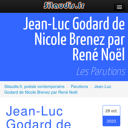
Parutions
Jean-Luc Godard de
Incitations
Nicole Brenez par
Poèmes et fictions
René Noël
Apparitions
Auteurs & poètes
Les Parutions
Célébrations
Sitaudis.fr, poésie contemporaine
/
Parutions
/
Jean-Luc
Prescriptions
Godard de Nicole Brenez par René Noël
Plus
Jean-Luc
28 oct.
Godard de
2023