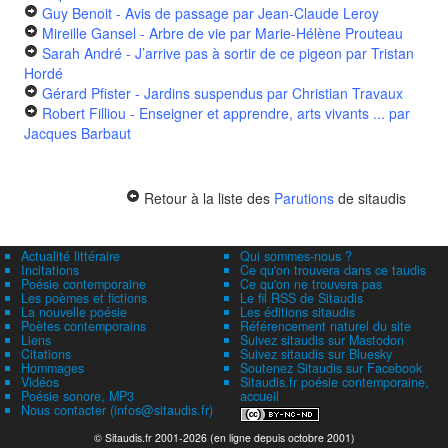
Guy Benoit - Avis de passage
par Jean-Claude Leroy
Mireille Gansel - Arbre de vie
par Marie-Hélène Prouteau
Sarah André - J’arrive pas à sortir de ce pigeon
par Tristan
Hordé
Gérard Pfister - Jardins suspendus
par Christian Travaux
Robert Filliou - Enseigner et apprendre, arts vivants ...
par
Jacques Barbaut
Retour à la liste des
Parutions
de sitaudis
Actualité littéraire
Qui sommes-nous ?
Incitations
Ce qu'on trouvera dans ce taudis
Poésie contemporaine
Ce qu'on ne trouvera pas
Les poèmes et fictions
Le fil RSS de Sitaudis
La nouvelle poésie
Les éditions sitaudis
Poètes contemporains
Référencement naturel du site
Liens
Suivez sitaudis sur Mastodon
Citations
Suivez sitaudis sur Bluesky
Hommages
Soutenez Sitaudis sur Facebook
Vidéos
Sitaudis.fr poésie contemporaine,
Poésie sonore, MP3
accueil
Nous contacter (infos@sitaudis.fr)
© Sitaudis.fr 2001-2026 (en ligne depuis octobre 2001)