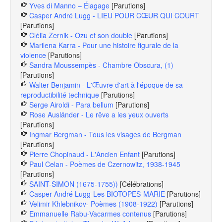
Yves di Manno – Élagage
[Parutions]
Casper André Lugg - LIEU POUR CŒUR QUI COURT
[Parutions]
Clélia Zernik - Ozu et son double
[Parutions]
Marilena Karra - Pour une histoire figurale de la
violence
[Parutions]
Sandra Moussempès - Chambre Obscura, (1)
[Parutions]
Walter Benjamin - L'Œuvre d'art à l'époque de sa
reproductibilité technique
[Parutions]
Serge Airoldi - Para bellum
[Parutions]
Rose Ausländer - Le rêve a les yeux ouverts
[Parutions]
Ingmar Bergman - Tous les visages de Bergman
[Parutions]
Pierre Chopinaud - L'Ancien Enfant
[Parutions]
Paul Celan - Poèmes de Czernowitz, 1938-1945
[Parutions]
SAINT-SIMON (1675-1755))
[Célébrations]
Casper André Lugg-Les BIOTOPES-MARIE
[Parutions]
Velimir Khlebnikov- Poèmes (1908-1922)
[Parutions]
Emmanuelle Rabu-Vacarmes contenus
[Parutions]