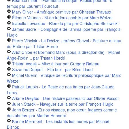
Béatrice Libert - Poèmes à la coque. Fables pour notre
temps
par Laurent Fourcaut
Mary Oliver - Amérique primitive
par Christian Travaux
Étienne Vaunac - Ni de furieux chablis
par Marc Wetzel
Isabelle Lévesque - Rien du pire
par Christophe Stolowicki
James Sacré – Compagnie de l’animal poème
par François
Huglo
Pierre Vinclair - La Décize, Jérémy Cheval - Peinture à l’eau
du Rhône
par Tristan Hordé
Ariot Chloé et Bormand Marc (sous la direction de) - Michel
Ange-Rodin...
par Tristan Hordé
Tristan Vodak – Mise à jour
par Grégory Rateau
Suzanne Doppelt - Flip box
par Brice Liaud
Michel Guérin - éthique de l'écriture philosophique
par Marc
Wetzel
Patrick Laupin - Le Reste de nos âmes
par Jean-Claude
Leroy
Ariane Dreyfus - Une histoire passera ici
par Olivier Vossot
Julien Starck – Naviguer sur la terre
par François Huglo
John Berger - Et nos visages, mon cœur, fugaces comme
des photos.
par Marion Honnoré
Karine Miermont - Les instants les merles
par Michaël
Bishop