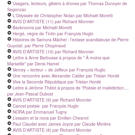
Usagers, lecteurs, gibiers à drones
par Thomas Dunoyer de
Segonzac
L'Odyssée de Christopher Nolan
par Michaël Moretti
AVIS D'ARTISTE (11)
par Richard Monnier
Backrooms
par Michaël Moretti
Hergé, nègre de Tintin
par François Huglo
Histoires de Samora Mâchel : l’extase scandaleuse de Pierre
Guyotat.
par Pierre Chopinaud
AVIS D'ARTISTE (10)
par Richard Monnier
Lettre à Anne Barbusse à propos de " À moins que
Marseille"
par Denis Hamel
Vercey « lecteur » de Jaffeux
par François Huglo
Une rencontre avec Alexander Calder
par Tristan Hordé
Vive la Seconde République
par Tristan Hordé
Lettre à Jérôme Thélot à propos de "Poésie et malédiction....
par Jean-Pascal Dubost
AVIS D'ARTISTE (9)
par Richard Monnier
Cancel poésie
par François Huglo
NORA
par Emmanuel Tugny
L’essaim et la nova
par Emilien Chesnot
Paul Claudel avec James Joyce
par Claude Minière
AVIS D'ARTISTE (8)
par Richard Monnier