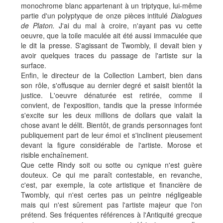
monochrome blanc appartenant à un triptyque, lui-même
partie d'un polyptyque de onze pièces intitulé
Dialogues
de Platon.
J'ai du mal à croire, n'ayant pas vu cette
oeuvre, que la toile maculée ait été aussi immaculée que
le dit la presse. S'agissant de Twombly, il devait bien y
avoir quelques traces du passage de l'artiste sur la
surface.
Enfin, le directeur de la Collection Lambert, bien dans
son rôle, s'offusque au dernier degré et saisit bientôt la
justice. L'oeuvre dénaturée est retirée, comme il
convient, de l'exposition, tandis que la presse informée
s'excite sur les deux millions de dollars que valait la
chose avant le délit. Bientôt, de grands personnages font
publiquement part de leur émoi et s'inclinent pieusement
devant la figure considérable de l'artiste. Morose et
risible enchaînement.
Que cette Rindy soit ou sotte ou cynique n'est guère
douteux. Ce qui me paraît contestable, en revanche,
c'est, par exemple, la cote artistique et financière de
Twombly, qui n'est certes pas un peintre négligeable
mais qui n'est sûrement pas l'artiste majeur que l'on
prétend. Ses fréquentes références à l'Antiquité grecque