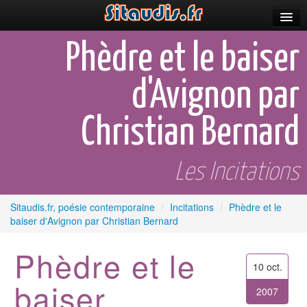
Parutions
Phèdre et le baiser
Incitations
d'Avignon par
Poèmes et fictions
Christian Bernard
Apparitions
Auteurs & poètes
Les Incitations
Célébrations
Sitaudis.fr, poésie contemporaine
/
Incitations
/
Phèdre et le
Prescriptions
baiser d'Avignon par Christian Bernard
Plus
Phèdre et le
10 oct.
baiser
2007