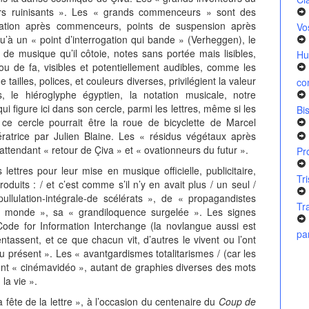
teurs ruinisants ». Les « grands commenceurs » sont des
mation après commenceurs, points de suspension après
Vo
u’à un « point d’interrogation qui bande » (Verheggen), le
de musique qu’il côtoie, notes sans portée mais lisibles,
Hu
u de fa, visibles et potentiellement audibles, comme les
tailles, polices, et couleurs diverses, privilégient la valeur
co
s, le hiéroglyphe égyptien, la notation musicale, notre
i figure ici dans son cercle, parmi les lettres, même si les
Bi
 ce cercle pourrait être la roue de bicyclette de Marcel
atrice par Julien Blaine. Les « résidus végétaux après
 attendant « retour de Çiva » et « ovationneurs du futur ».
Pr
ttres pour leur mise en musique officielle, publicitaire,
Tr
oduits : / et c’est comme s’il n’y en avait plus / un seul /
lulation-intégrale-de scélérats », de « propagandistes
Tr
le monde », sa « grandiloquence surgelée ». Les signes
 Code for Information Interchange (la novlangue aussi est
pa
ntassent, et ce que chacun vit, d’autres le vivent ou l’ont
 présent ». Les « avantgardismes totalitarismes / (car les
ont « cinémavidéo », autant de graphies diverses des mots
la vie ».
ête de la lettre », à l’occasion du centenaire du
Coup de