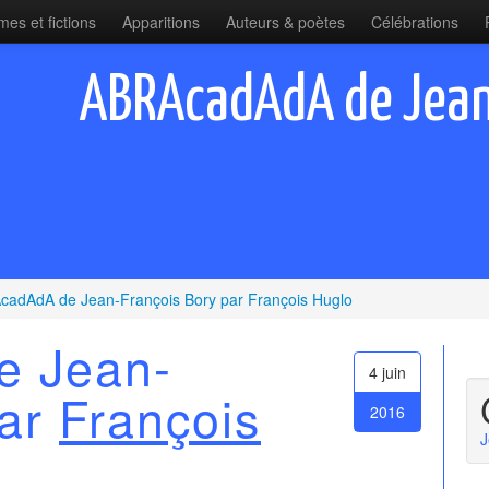
es et fictions
Apparitions
Auteurs & poètes
Célébrations
ABRAcadAdA de Jean
adAdA de Jean-François Bory par François Huglo
 Jean-
4 juin
par
François
2016
J