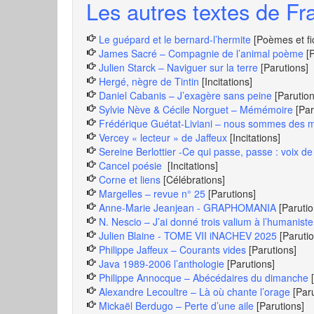
Les autres textes de Fra
Le guépard et le bernard-l’hermite
[Poèmes et fi
James Sacré – Compagnie de l’animal poème
[
Julien Starck – Naviguer sur la terre
[Parutions]
Hergé, nègre de Tintin
[Incitations]
Daniel Cabanis – J’exagère sans peine
[Parution
Sylvie Nève & Cécile Norguet – Mémémoire
[Par
Frédérique Guétat-Liviani – nous sommes des mi
Vercey « lecteur » de Jaffeux
[Incitations]
Sereine Berlottier -Ce qui passe, passe : voix 
Cancel poésie
[Incitations]
Corne et liens
[Célébrations]
Margelles – revue n° 25
[Parutions]
Anne-Marie Jeanjean - GRAPHOMANIA
[Parutio
N. Nescio – J’ai donné trois valium à l’humaniste
Julien Blaine - TOME VII iNACHEV 2025
[Paruti
Philippe Jaffeux – Courants vides
[Parutions]
Java 1989-2006 l’anthologie
[Parutions]
Philippe Annocque – Abécédaires du dimanche
Alexandre Lecoultre – Là où chante l’orage
[Par
Mickaël Berdugo – Perte d’une aile
[Parutions]