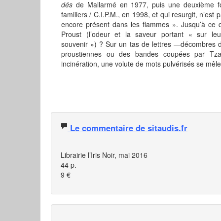
dés
de Mallarmé en 1977, puis une deuxième f
familiers / C.I.P.M., en 1998, et qui resurgit, n’est
encore présent dans les flammes ». Jusqu’à ce qu
Proust (l’odeur et la saveur portant « sur leu
souvenir ») ? Sur un tas de lettres —décombres de
proustiennes ou des bandes coupées par Tzar
incinération, une volute de mots pulvérisés se mêle
Le commentaire de sitaudis.fr
Librairie l’Iris Noir, mai 2016
44 p.
9 €