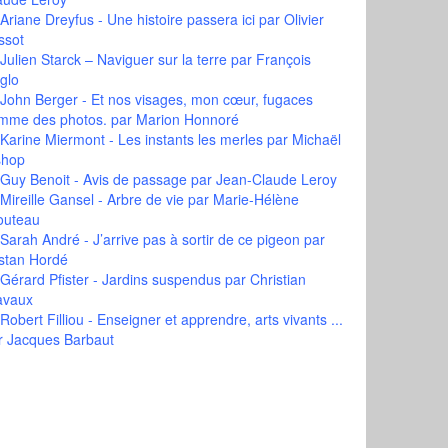
Ariane Dreyfus - Une histoire passera ici
par Olivier
ssot
Julien Starck – Naviguer sur la terre
par François
glo
John Berger - Et nos visages, mon cœur, fugaces
mme des photos.
par Marion Honnoré
Karine Miermont - Les instants les merles
par Michaël
shop
Guy Benoit - Avis de passage
par Jean-Claude Leroy
Mireille Gansel - Arbre de vie
par Marie-Hélène
outeau
Sarah André - J’arrive pas à sortir de ce pigeon
par
istan Hordé
Gérard Pfister - Jardins suspendus
par Christian
avaux
Robert Filliou - Enseigner et apprendre, arts vivants ...
r Jacques Barbaut