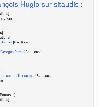
nçois Huglo sur sitaudis :
ctions]
Parutions]
s]
utions]
lliardes
[Parutions]
de Georges Perec
[Parutions]
ns]
 qui sommeillait en moi
[Parutions]
ons]
[Parutions]
utions]