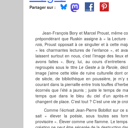
Partager sur :
Jean-François Bory et Marcel Proust, même com
prépondérant que Ruskin assigne à « la Lecture
rois
, Proust opposait à ce singulier et à cette maju
« les charmantes lectures de l’enfance », et ava
laissent surtout en nous, c’est l’image des lieux 
avons faites ». Bory, lui, au cours d’entretie
regroupés sous le titre
Le Geste a la Parole
, déc
image j’aime cette idée de ruine culturelle dont on
de siècle, de bibliothèque en poussière, je m’
courant dans la pierraille entre trois touffes d’her
écornés que l’été a jaunis ; juste le temps de ma 
temps que dans le bleu du ciel d’un après-m
changent de place. C’est tout ? C’est une vie je croi
Comme l’écrivait Jean-Pierre Bobillot sur ce si
sait « élever la poésie, sous toutes ses fo
provisoire ». Élever comme une flamme. Le temps 
création ne peut être séparée de la destruction d