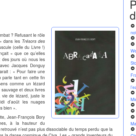
P
d
no
bat ? Refusant le rôle
 » dans les
Trésors des
scule (celle du Livre !)
We
nçait « que ce qu’elles
et des jours où nous les
St
ns avec Jacques Donguy
larait : « Pour faire une
Fr
 parle tant en cette fin
y sens comme un lézard
l’
be sauvage et deux livres
vie de lézard, juste le
Mi
idi d’août les nuages
s bien ».
te, Jean-François Bory
rmes, à la hauteur du
Ma
retrouvé n’est pas plus dissociable du temps perdu que la
ans la danse cosmique de Çiva. Les « grands inventeurs du
Cl