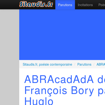
Parutions
Incitations
Poèm
Sitaudis.fr, poésie contemporaine
/
Parutions
/
ABRAc
ABRAcadAdA de
François Bory 
Huglo