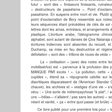
futur » sont des « finisseurs finissants, ruina
« destructeurs de passéïsme ». Point d’excla
passéïsme. En suspens entre mort et vie. Plutôt q
point d’exclamation de Bory ressemble aux notes 
leurs séquences étant précédées de clés de sol o
lettres dont les amas, entrelacs, et arrangements de 
plastique. L’écriture arabe, l’idéogramme chinoi
alphabet, sont autant de danses de Çiva Nataraja qu
écritures indiennes sont absentes du recueil, et
Duchamp, sa mise en feu destructrice et régénér
défoliation » sont des « trillons de roues de véda »
La « civilisation » (avec des notes entre les le
mobilisatrice) est « parvenue à la profusion des pr
MANQUE PAR excès ! ». La pollution, cette « pul
cupides », étend sa « répugnante calvitie sur 
diacritiques disparaissent de l’American Standar
chauve), les archives et « vestiges d’une vie » s’e
vécu : « Une sorte de métempsychose "à plat", / au
uns —hélas— n’allaient / pas sans les autres) » s
néant et vanité, « ça » entre quoi passe (et brûle) « 
Ce livre publié pour une première fois pour « la f