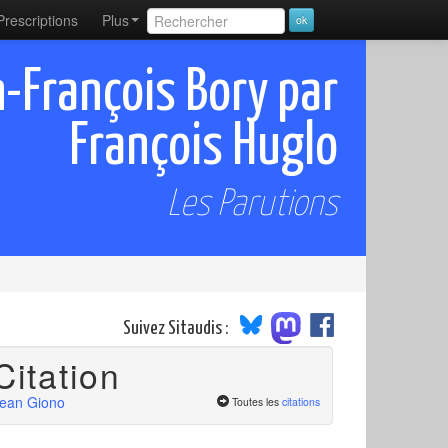
Prescriptions
Plus
-François Bory par
François Huglo
Les Parutions
Suivez Sitaudis :
Citation
ean Giono
Toutes les
citations