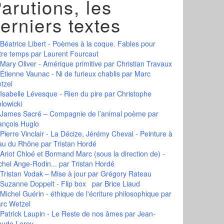
arutions, les
erniers textes
Béatrice Libert - Poèmes à la coque. Fables pour
tre temps
par Laurent Fourcaut
Mary Oliver - Amérique primitive
par Christian Travaux
Étienne Vaunac - Ni de furieux chablis
par Marc
tzel
Isabelle Lévesque - Rien du pire
par Christophe
olowicki
James Sacré – Compagnie de l’animal poème
par
ançois Huglo
Pierre Vinclair - La Décize, Jérémy Cheval - Peinture à
eau du Rhône
par Tristan Hordé
Ariot Chloé et Bormand Marc (sous la direction de) -
chel Ange-Rodin...
par Tristan Hordé
Tristan Vodak – Mise à jour
par Grégory Rateau
Suzanne Doppelt - Flip box
par Brice Liaud
Michel Guérin - éthique de l'écriture philosophique
par
rc Wetzel
Patrick Laupin - Le Reste de nos âmes
par Jean-
aude Leroy