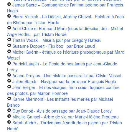
James Sacré – Compagnie de l’animal poème
par François
Huglo
Pierre Vinclair - La Décize, Jérémy Cheval - Peinture à l’eau
du Rhône
par Tristan Hordé
Ariot Chloé et Bormand Marc (sous la direction de) - Michel
Ange-Rodin...
par Tristan Hordé
Tristan Vodak – Mise à jour
par Grégory Rateau
Suzanne Doppelt - Flip box
par Brice Liaud
Michel Guérin - éthique de l'écriture philosophique
par Marc
Wetzel
Patrick Laupin - Le Reste de nos âmes
par Jean-Claude
Leroy
Ariane Dreyfus - Une histoire passera ici
par Olivier Vossot
Julien Starck – Naviguer sur la terre
par François Huglo
John Berger - Et nos visages, mon cœur, fugaces comme
des photos.
par Marion Honnoré
Karine Miermont - Les instants les merles
par Michaël
Bishop
Guy Benoit - Avis de passage
par Jean-Claude Leroy
Mireille Gansel - Arbre de vie
par Marie-Hélène Prouteau
Sarah André - J’arrive pas à sortir de ce pigeon
par Tristan
Hordé