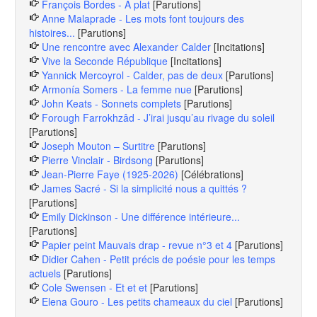
François Bordes - À plat
[Parutions]
Anne Malaprade - Les mots font toujours des
histoires...
[Parutions]
Une rencontre avec Alexander Calder
[Incitations]
Vive la Seconde République
[Incitations]
Yannick Mercoyrol - Calder, pas de deux
[Parutions]
Armonía Somers - La femme nue
[Parutions]
John Keats - Sonnets complets
[Parutions]
Forough Farrokhzâd - J’irai jusqu’au rivage du soleil
[Parutions]
Joseph Mouton – Surtitre
[Parutions]
Pierre Vinclair - Birdsong
[Parutions]
Jean-Pierre Faye (1925-2026)
[Célébrations]
James Sacré - Si la simplicité nous a quittés ?
[Parutions]
Emily Dickinson - Une différence intérieure...
[Parutions]
Papier peint Mauvais drap - revue n°3 et 4
[Parutions]
Didier Cahen - Petit précis de poésie pour les temps
actuels
[Parutions]
Cole Swensen - Et et et
[Parutions]
Elena Gouro - Les petits chameaux du ciel
[Parutions]