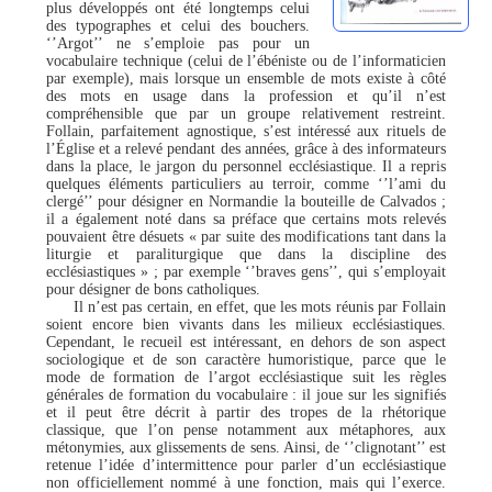
plus développés ont été longtemps celui
des typographes et celui des bouchers.
‘’Argot’’ ne s’emploie pas pour un
vocabulaire technique (celui de l’ébéniste ou de l’informaticien
par exemple), mais lorsque un ensemble de mots existe à côté
des mots en usage dans la profession et qu’il n’est
compréhensible que par un groupe relativement restreint.
Follain, parfaitement agnostique, s’est intéressé aux rituels de
l’Église et a relevé pendant des années, grâce à des informateurs
dans la place, le jargon du personnel ecclésiastique. Il a repris
quelques éléments particuliers au terroir, comme ‘’l’ami du
clergé’’ pour désigner en Normandie la bouteille de Calvados ;
il a également noté dans sa préface que certains mots relevés
pouvaient être désuets « par suite des modifications tant dans la
liturgie et paraliturgique que dans la discipline des
ecclésiastiques » ; par exemple ‘’braves gens’’, qui s’employait
pour désigner de bons catholiques.
Il n’est pas certain, en effet, que les mots réunis par Follain
soient encore bien vivants dans les milieux ecclésiastiques.
Cependant, le recueil est intéressant, en dehors de son aspect
sociologique et de son caractère humoristique, parce que le
mode de formation de l’argot ecclésiastique suit les règles
générales de formation du vocabulaire : il joue sur les signifiés
et il peut être décrit à partir des tropes de la rhétorique
classique, que l’on pense notamment aux métaphores, aux
métonymies, aux glissements de sens. Ainsi, de ‘’clignotant’’ est
retenue l’idée d’intermittence pour parler d’un ecclésiastique
non officiellement nommé à une fonction, mais qui l’exerce.