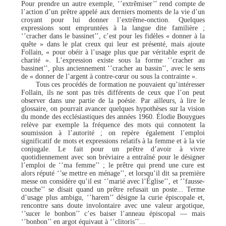
Pour prendre un autre exemple, ‘’extrêmiser’’ rend compte de
l’action d’un prêtre appelé aux derniers moments de la vie d’un
croyant pour lui donner l’extrême-onction. Quelques
expressions sont empruntées à la langue dite familière ;
‘’cracher dans le bassinet’’, c’est pour les fidèles « donner à la
quête » dans le plat creux qui leur est présenté, mais ajoute
Follain, « pour obéir à l’usage plus que par véritable esprit de
charité ». L’expression existe sous la forme ‘’cracher au
bassinet’’, plus anciennement ‘’cracher au bassin’’, avec le sens
de « donner de l’argent à contre-cœur ou sous la contrainte ».
Tous ces procédés de formation ne pouvaient qu’intéresser
Follain, ils ne sont pas très différents de ceux que l’on peut
observer dans une partie de la poésie. Par ailleurs, à lire le
glossaire, on pourrait avancer quelques hypothèses sur la vision
du monde des ecclésiastiques des années 1960. Élodie Bouygues
relève par exemple la fréquence des mots qui connotent la
soumission à l’autorité ; on repère également l’emploi
significatif de mots et expressions relatifs à la femme et à la vie
conjugale. Le fait pour un prêtre d’avoir à vivre
quotidiennement avec son bréviaire a entraîné pour le désigner
l’emploi de ‘’ma femme’’ ; le prêtre qui prend une cure est
alors réputé ‘’se mettre en ménage’’, et lorsqu’il dit sa première
messe on considère qu’il est ‘’marié avec l’Église’’, et ‘’fausse-
couche’’ se disait quand un prêtre refusait un poste... Terme
d’usage plus ambigu, ‘’harem’’ désigne la curie épiscopale et,
rencontre sans doute involontaire avec une valeur argotique,
‘’sucer le bonbon’’ c’es baiser l’anneau épiscopal — mais
‘’bonbon’’ en argot équivaut à ‘’clitoris’’...