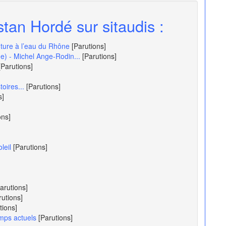
stan Hordé sur sitaudis :
nture à l’eau du Rhône
[Parutions]
e) - Michel Ange-Rodin...
[Parutions]
[Parutions]
oires...
[Parutions]
s]
ons]
leil
[Parutions]
arutions]
rutions]
tions]
emps actuels
[Parutions]