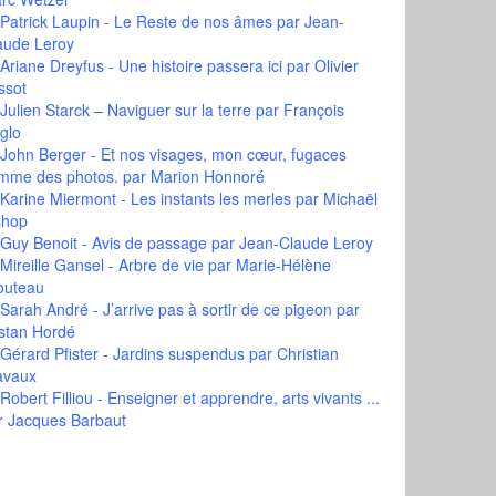
Patrick Laupin - Le Reste de nos âmes
par Jean-
aude Leroy
Ariane Dreyfus - Une histoire passera ici
par Olivier
ssot
Julien Starck – Naviguer sur la terre
par François
glo
John Berger - Et nos visages, mon cœur, fugaces
mme des photos.
par Marion Honnoré
Karine Miermont - Les instants les merles
par Michaël
shop
Guy Benoit - Avis de passage
par Jean-Claude Leroy
Mireille Gansel - Arbre de vie
par Marie-Hélène
outeau
Sarah André - J’arrive pas à sortir de ce pigeon
par
istan Hordé
Gérard Pfister - Jardins suspendus
par Christian
avaux
Robert Filliou - Enseigner et apprendre, arts vivants ...
r Jacques Barbaut