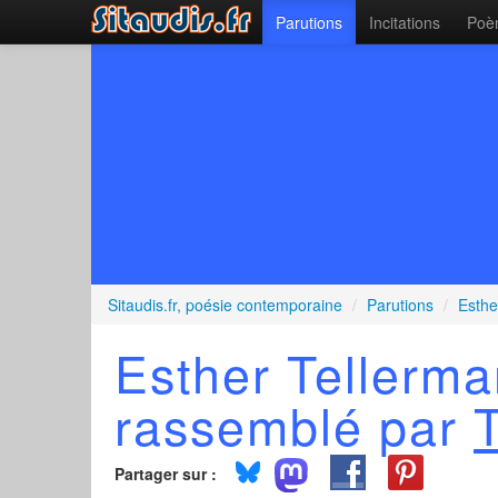
Parutions
Incitations
Poèm
Sitaudis.fr, poésie contemporaine
/
Parutions
/
Esthe
Esther Tellerma
rassemblé par
Partager sur :