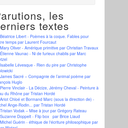
arutions, les
erniers textes
Béatrice Libert - Poèmes à la coque. Fables pour
tre temps
par Laurent Fourcaut
Mary Oliver - Amérique primitive
par Christian Travaux
Étienne Vaunac - Ni de furieux chablis
par Marc
tzel
Isabelle Lévesque - Rien du pire
par Christophe
olowicki
James Sacré – Compagnie de l’animal poème
par
ançois Huglo
Pierre Vinclair - La Décize, Jérémy Cheval - Peinture à
eau du Rhône
par Tristan Hordé
Ariot Chloé et Bormand Marc (sous la direction de) -
chel Ange-Rodin...
par Tristan Hordé
Tristan Vodak – Mise à jour
par Grégory Rateau
Suzanne Doppelt - Flip box
par Brice Liaud
Michel Guérin - éthique de l'écriture philosophique
par
rc Wetzel