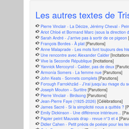
Les autres textes de Tri
Pierre Vinclair - La Décize, Jérémy Cheval - Pei
Ariot Chloé et Bormand Marc (sous la direction d
Sarah André - J’arrive pas à sortir de ce pigeon
François Bordes - À plat
[Parutions]
Anne Malaprade - Les mots font toujours des hist
Une rencontre avec Alexander Calder
[Incitation
Vive la Seconde République
[Incitations]
Yannick Mercoyrol - Calder, pas de deux
[Paruti
Armonía Somers - La femme nue
[Parutions]
John Keats - Sonnets complets
[Parutions]
Forough Farrokhzâd - J’irai jusqu’au rivage du so
Joseph Mouton – Surtitre
[Parutions]
Pierre Vinclair - Birdsong
[Parutions]
Jean-Pierre Faye (1925-2026)
[Célébrations]
James Sacré - Si la simplicité nous a quittés ?
[P
Emily Dickinson - Une différence intérieure...
[Pa
Papier peint Mauvais drap - revue n°3 et 4
[Paru
Didier Cahen - Petit précis de poésie pour les t