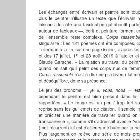
Les échanges entre écrivain et peintre sont touj
plus le peintre n’illustre un texte que l’écrivain
laissons de côté une fascination qui aboutit par
autour de tableaux —, écrit et peinture forment un 
de l’ensemble reste complexe.
Corps rassembl
singularité : Les 121 poèmes ont été composés, c
Tellerman à la fin, sur une page isolée, « après les
er
et des 17 juillet, 1
et 28 août 2019 à l’atelier et
Claude Garache. » La relation au travail du peintr
quand on sait qu’il peint des corps nus de fem
Corps rassemblé
c’est-à-dire corps devenu lui-m
et déséquilibre, donc sa présence.
Le jeu des pronoms —
je, il, vous, nous
— est 
cependant le peintre est bien présent dans le l
rapportées, « Le rouge est un peu / trop fort su
reprise sans les guillemets de citation. Il semble
et préciser une manière de travailler quand on l
transparence », comme s’il s’adressait avec le "vo
(mot récurrent) lui est d’ailleurs attribuée par la na
Plus largement on relève une série de mots prop
"glacis", "pigment", et le premier poème ouvre sur