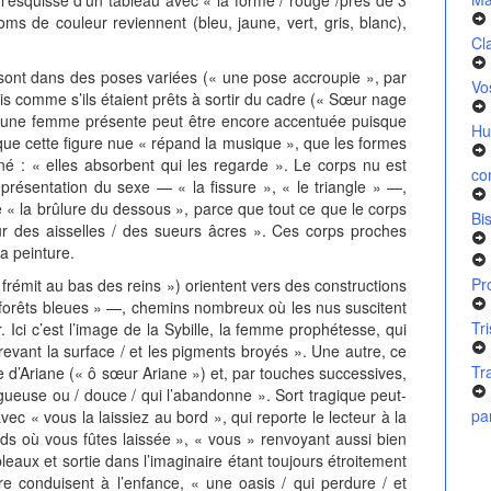
oms de couleur reviennent (bleu, jaune, vert, gris, blanc),
Cl
 sont dans des poses variées (« une pose accroupie », par
Vo
is comme s’ils étaient prêts à sortir du cadre (« Sœur nage
ec une femme présente peut être encore accentuée puisque
Hu
isque cette figure nue « répand la musique », que les formes
iné : « elles absorbent qui les regarde ». Le corps nu est
co
présentation du sexe — « la fissure », « le triangle » —,
 « la brûlure du dessous », parce que tout ce que le corps
Bi
deur des aisselles / des sueurs âcres ». Ces corps proches
la peinture.
Pr
frémit au bas des reins ») orientent vers des constructions
e forêts bleues » —, chemins nombreux où les nus suscitent
Tr
Ici c’est l’image de la Sybille, la femme prophétesse, qui
 crevant la surface / et les pigments broyés ». Une autre, ce
Tr
re d’Ariane (« ô sœur Ariane ») et, par touches successives,
rugueuse ou / douce / qui l’abandonne ». Sort tragique peut-
pa
c « vous la laissiez au bord », qui reporte le lecteur à la
ds où vous fûtes laissée », « vous » renvoyant aussi bien
leaux et sortie dans l’imaginaire étant toujours étroitement
ire conduisent à l’enfance, « une oasis / qui perdure / et