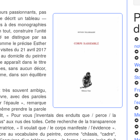
P
ours passionnants, pas
 ne décrit un tableau —
d
fois à des monographies
tout, construire l’unité
é
se distingue par sa
omme le précise Esther
no
 visites du 21 avril 2017
 au domicile du peintre
e apparaît dans le titre
We
mes, sans aucun décor,
ême, dans son équilibre
St
Fr
très souvent ambigu,
ivre, avec des paroles
l’
r l’épaule », remarque
 même prendre la parole
Mi
it, « Pour vous j’inventais des enduits que / perce / la
us" aux nus des toiles. Cette recherche de la transparence
rratrice, « Il voulait que / le corps manifeste / l’évidence ».
re au vocabulaire du peintre, comme "châssis, "cadre",
Ma
 l’esquisse d’un tableau avec « la forme / rouge /près de 3