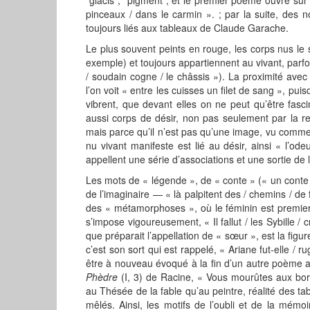
pinceaux / dans le carmin ». ; par la suite, des n
toujours liés aux tableaux de Claude Garache.
Le plus souvent peints en rouge, les corps nus le
exemple) et toujours appartiennent au vivant, parfo
/ soudain cogne / le châssis »). La proximité av
l’on voit « entre les cuisses un filet de sang », pu
vibrent, que devant elles on ne peut qu’être fasc
aussi corps de désir, non pas seulement par la re
mais parce qu’il n’est pas qu’une image, vu comme
nu vivant manifeste est lié au désir, ainsi « l’o
appellent une série d’associations et une sortie de 
Les mots de « légende », de « conte » (« un conte 
de l’imaginaire — « là palpitent des / chemins / d
des « métamorphoses », où le féminin est premier. 
s’impose vigoureusement, « Il fallut / les Sybille /
que préparait l’appellation de « sœur », est la figu
c’est son sort qui est rappelé, « Ariane fut-elle / 
être à nouveau évoqué à la fin d’un autre poème ave
Phèdre
(I, 3) de Racine, « Vous mourûtes aux bor
au Thésée de la fable qu’au peintre, réalité des tab
mêlés. Ainsi, les motifs de l’oubli et de la mémo