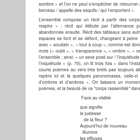
sombre » et l’on ne peut s’empêcher de retourner à 
berceau / appelle des esquifs / qui l’emportent ».
L’ensemble compose un récit à partir des corp
respire » ; récit qui débute par l’alternance p
abandonnée ensuite. Récit des tableaux sans autr
espaces se font et se défont, changeant à peine 
avec « soudain », « tout à coup », comme est donn
mots (« oubli », « transparence », « ombre », « or
l’ensemble ; ainsi, « un sexe posé sur / l’inquiétude
l’inquiétude » (p. 70), on lit trois fois « dans l’in
courts poèmes au vers très brefs pas toujours ali
repère ici et là quelques paronomases, celle-ci
d’ombres et d’ambres ». On laissera un moment l
poèmes, et la beauté de ce "corps rassemblé
"
dans
Face au visible
que signifie
la justesse
de la fleur ?
Aujourd’hui de nouveau
illumine
les effluves