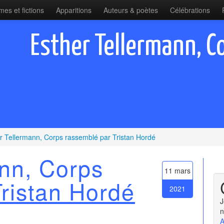
es et fictions
Apparitions
Auteurs & poètes
Célébrations
Esther Tellermann, C
r Tellermann, Corps rassemblé par Tristan Hordé
nn, Corps
11 mars
Tristan Hordé
2021
J
n
A