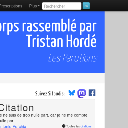
Prescriptions
Plus
orps rassemblé par
Tristan Hordé
Les Parutions
Suivez Sitaudis :
Citation
e ne suis de trop nulle part, car je ne me compte
ulle part.
ntonio Porchia
Toutes les
citations