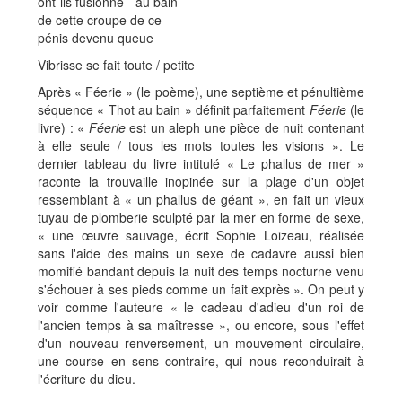
ont-ils fusionné - au bain
de cette croupe de ce
pénis devenu queue
Vibrisse se fait toute / petite
Après « Féerie » (le poème), une septième et pénultième
séquence « Thot au bain » définit parfaitement
Féerie
(le
livre) : «
Féerie
est un aleph une pièce de nuit contenant
à elle seule / tous les mots toutes les visions ». Le
dernier tableau du livre intitulé « Le phallus de mer »
raconte la trouvaille inopinée sur la plage d'un objet
ressemblant à « un phallus de géant », en fait un vieux
tuyau de plomberie sculpté par la mer en forme de sexe,
« une œuvre sauvage, écrit Sophie Loizeau, réalisée
sans l'aide des mains un sexe de cadavre aussi bien
momifié bandant depuis la nuit des temps nocturne venu
s'échouer à ses pieds comme un fait exprès ». On peut y
voir comme l'auteure « le cadeau d'adieu d'un roi de
l'ancien temps à sa maîtresse », ou encore, sous l'effet
d'un nouveau renversement, un mouvement circulaire,
une course en sens contraire, qui nous reconduirait à
l'écriture du dieu.