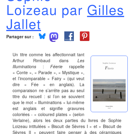
Loizeau par
Gilles
Jallet
Partager sur :
Un titre comme les affectionnait tant
Arthur Rimbaud dans
Les
Illuminations
:
Féerie
rappelle
« Conte », « Parade », « Mystique »,
et l’incomparable « Fairy » (qui veut
dire « Fée » en anglais). La
comparaison ne s’arrête pas au seul
titre du recueil : si l’on se souvient
que le mot « Illuminations » lui-même
est anglais et signifie gravures
coloriées - « coloured plates » (selon
Verlaine), alors les deux parties du livres de Sophie
Loizeau intitulées « Biscuit de Sèvres I » et « Biscuit de
Sèvres II » peuvent faire penser à des céramiques