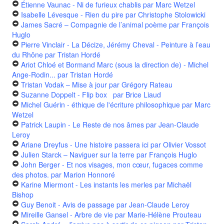
Étienne Vaunac - Ni de furieux chablis
par Marc Wetzel
Isabelle Lévesque - Rien du pire
par Christophe Stolowicki
James Sacré – Compagnie de l’animal poème
par François
Huglo
Pierre Vinclair - La Décize, Jérémy Cheval - Peinture à l’eau
du Rhône
par Tristan Hordé
Ariot Chloé et Bormand Marc (sous la direction de) - Michel
Ange-Rodin...
par Tristan Hordé
Tristan Vodak – Mise à jour
par Grégory Rateau
Suzanne Doppelt - Flip box
par Brice Liaud
Michel Guérin - éthique de l'écriture philosophique
par Marc
Wetzel
Patrick Laupin - Le Reste de nos âmes
par Jean-Claude
Leroy
Ariane Dreyfus - Une histoire passera ici
par Olivier Vossot
Julien Starck – Naviguer sur la terre
par François Huglo
John Berger - Et nos visages, mon cœur, fugaces comme
des photos.
par Marion Honnoré
Karine Miermont - Les instants les merles
par Michaël
Bishop
Guy Benoit - Avis de passage
par Jean-Claude Leroy
Mireille Gansel - Arbre de vie
par Marie-Hélène Prouteau