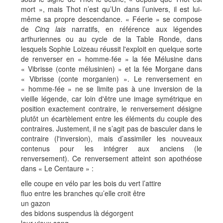
mort », mais Thot n’est qu’Un dans l’univers, il est lui-
même sa propre descendance. « Féerie » se compose
de
Cinq lais
narratifs, en référence aux légendes
arthuriennes ou au cycle de la Table Ronde, dans
lesquels Sophie Loizeau réussit l'exploit en quelque sorte
de renverser en « homme-fée » la fée Mélusine dans
« Vibrisse (conte mélusinien) » et la fée Morgane dans
« Vibrisse (conte morganien) ». Le renversement en
« homme-fée » ne se limite pas à une inversion de la
vieille légende, car loin d'être une image symétrique en
position exactement contraire, le renversement désigne
plutôt un écartèlement entre les éléments du couple des
contraires. Justement, il ne s’agit pas de basculer dans le
contraire (l'inversion), mais d’assimiler les nouveaux
contenus pour les intégrer aux anciens (le
renversement). Ce renversement atteint son apothéose
dans « Le Centaure » :
elle coupe en vélo par les bois du vert l’attire
fluo entre les branches qu’elle croit être
un gazon
des bidons suspendus là dégorgent