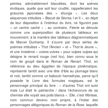
peintes, admirablement biscuitées, dont les scènes
érotiques, quelle que soit leur crudité, rappelleraient les
gravures japonaises des « shunga ». Les deux
séquences intitulées « Biscuit de Sèvres I et II », en dépit
de leur disposition à l’intérieur du livre, ne figurent pas
« un centre caché » ; au contraire,
Féerie
se déroule
comme une superposition de plusieurs tableaux en
mouvement, à la manière des tableaux diagrammatiques
de Marcel Duchamp. Il s’ouvre par deux séries de
poèmes intitulées « Thot l’Ancien » et « Thot le Jeune »,
et une troisième « vulves vulves » pour
vulpes vulpes
qui
désigne le renard rouge (red fox), bien connu sous le
nom de goupil dans le
Roman de Renart
. Thot, en
référence au dieu égyptien de l’époque ptolémaïque,
représenté tantôt avec une tête d'ibis au plumage blanc
et noir, tantôt comme un babouin hamadryas, parce qu’il
possède le Livre des formules magiques, est le
personnage principal du livre : « d’autres Thot ont suivi
mais Lui était le patriarche / dans l’échancrure de sa
chemise elle voyait ses poils blancs ». Elle, c’est Vibrisse,
nom commun devenu nom propre, à l’instar des
personnages allégoriques du
Roman de la Rose
, laquelle