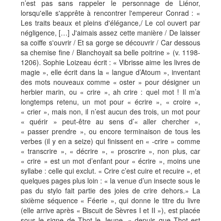
n’est pas sans rappeler le personnage de Liénor,
lorsqu'elle s'apprête à rencontrer l'empereur Conrad : «
Les traits beaux et pleins d'élégance,/ Le col ouvert par
négligence, […] J'aimais assez cette manière / De laisser
sa coiffe s'ouvrir / Et sa gorge se découvrir / Car dessous
sa chemise fine / Blanchoyait sa belle poitrine » (v. 1198-
1206). Sophie Loizeau écrit : « Vibrisse aime les livres de
magie », elle écrit dans la « langue d’Atoum », inventant
des mots nouveaux comme « oster » pour désigner un
herbier marin, ou « crire », ah crire : quel mot ! Il m’a
longtemps retenu, un mot pour « écrire », « croire »,
« crier », mais non, il n’est aucun des trois, un mot pour
« quérir » peut-être au sens d’« aller chercher »,
« passer prendre », ou encore terminaison de tous les
verbes (il y en a seize) qui finissent en « -crire » comme
« transcrire », « décrire », « proscrire », non plus, car
« crire » est un mot d’enfant pour « écrire », moins une
syllabe : celle qui exclut. « Crire c’est cuire et recuire », et
quelques pages plus loin : « la venue d’un insecte sous le
pas du stylo fait partie des joies de crire dehors.» La
sixième séquence « Féerie », qui donne le titre du livre
(elle arrive après « Biscuit de Sèvres I et II »), est placée
sous le signe de Thot le Jeune, « depuis que Thot est