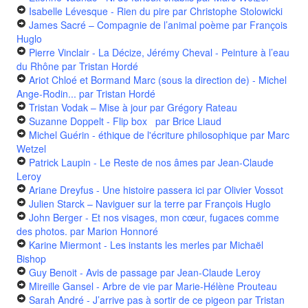
Isabelle Lévesque - Rien du pire
par Christophe Stolowicki
James Sacré – Compagnie de l’animal poème
par François
Huglo
Pierre Vinclair - La Décize, Jérémy Cheval - Peinture à l’eau
du Rhône
par Tristan Hordé
Ariot Chloé et Bormand Marc (sous la direction de) - Michel
Ange-Rodin...
par Tristan Hordé
Tristan Vodak – Mise à jour
par Grégory Rateau
Suzanne Doppelt - Flip box
par Brice Liaud
Michel Guérin - éthique de l'écriture philosophique
par Marc
Wetzel
Patrick Laupin - Le Reste de nos âmes
par Jean-Claude
Leroy
Ariane Dreyfus - Une histoire passera ici
par Olivier Vossot
Julien Starck – Naviguer sur la terre
par François Huglo
John Berger - Et nos visages, mon cœur, fugaces comme
des photos.
par Marion Honnoré
Karine Miermont - Les instants les merles
par Michaël
Bishop
Guy Benoit - Avis de passage
par Jean-Claude Leroy
Mireille Gansel - Arbre de vie
par Marie-Hélène Prouteau
Sarah André - J’arrive pas à sortir de ce pigeon
par Tristan