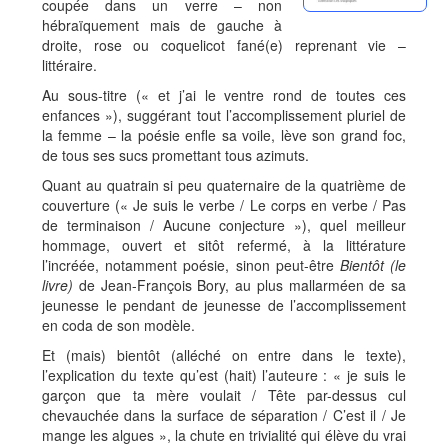
coupée dans un verre – non
hébraïquement mais de gauche à
droite, rose ou coquelicot fané(e) reprenant vie –
littéraire.
Au sous-titre (« et j’ai le ventre rond de toutes ces
enfances »), suggérant tout l’accomplissement pluriel de
la femme – la poésie enfle sa voile, lève son grand foc,
de tous ses sucs promettant tous azimuts.
Quant au quatrain si peu quaternaire de la quatrième de
couverture (« Je suis le verbe / Le corps en verbe / Pas
de terminaison / Aucune conjecture »), quel meilleur
hommage, ouvert et sitôt refermé, à la littérature
l’incréée, notamment poésie, sinon peut-être
Bientôt (le
livre)
de Jean-François Bory, au plus mallarméen de sa
jeunesse le pendant de jeunesse de l’accomplissement
en coda de son modèle.
Et (mais) bientôt (alléché on entre dans le texte),
l’explication du texte qu’est (hait) l’auteure : « je suis le
garçon que ta mère voulait / Tête par-dessus cul
chevauchée dans la surface de séparation / C’est il / Je
mange les algues », la chute en trivialité qui élève du vrai