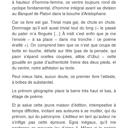
à hauteur d’homme-femme, ce ventre toujours rond de
cyclope fondamental, d’homme intégral avant sa division
au
Banquet
de Platon dans la bouche d’Aristophane.
Car ce livre est gai. Trivial mais gai, de chute en chute.
Dommage qu’il soit aussi trivial tout du long (« le passé
du pater m’a flinguée […] À midi c’est enfin que je me
l’envoie – à sa place – dans ma tronche / ce poème
éraillé »). On comprend bien que ce n’est que coups de
botte en touche, défaite sur fête (pas de la pensée, qui
paon s’épand ocelles coupées, alibis d’Ubu) – cette
gouaille en guise d’authenticité freine des deux pieds, et
du ventre, notre adhésion au texte.
Peut mieux faire, aucun doute, ce premier livre l’atteste,
à bribes de substantiel.
Le prénom géographe place la barre très haut et bas, à
étiage de poème.
Et je salue cette jeune maison d’édition, intempestive à
temps difficiles, incitant ses auteures à se mutiler, qui du
prénom, qui du patronyme. L’éditeur en tant qu’auteur ne
s’inflige pas cette épreuve. Egos inégaux, qu’il me
pardonne ce mauvais jeu d’aime ô. Même si la poésie