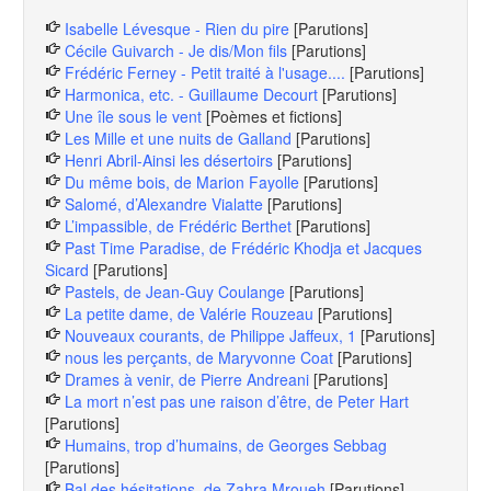
Isabelle Lévesque - Rien du pire
[Parutions]
Cécile Guivarch - Je dis/Mon fils
[Parutions]
Frédéric Ferney - Petit traité à l'usage....
[Parutions]
Harmonica, etc. - Guillaume Decourt
[Parutions]
Une île sous le vent
[Poèmes et fictions]
Les Mille et une nuits de Galland
[Parutions]
Henri Abril-Ainsi les désertoirs
[Parutions]
Du même bois, de Marion Fayolle
[Parutions]
Salomé, d’Alexandre Vialatte
[Parutions]
L’impassible, de Frédéric Berthet
[Parutions]
Past Time Paradise, de Frédéric Khodja et Jacques
Sicard
[Parutions]
Pastels, de Jean-Guy Coulange
[Parutions]
La petite dame, de Valérie Rouzeau
[Parutions]
Nouveaux courants, de Philippe Jaffeux, 1
[Parutions]
nous les perçants, de Maryvonne Coat
[Parutions]
Drames à venir, de Pierre Andreani
[Parutions]
La mort n’est pas une raison d’être, de Peter Hart
[Parutions]
Humains, trop d’humains, de Georges Sebbag
[Parutions]
Bal des hésitations, de Zahra Mroueh
[Parutions]