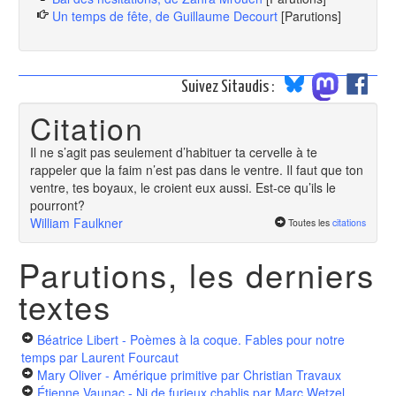
Un temps de fête, de Guillaume Decourt
[Parutions]
Suivez Sitaudis :
Citation
Il ne s’agit pas seulement d’habituer ta cervelle à te
rappeler que la faim n’est pas dans le ventre. Il faut que ton
ventre, tes boyaux, le croient eux aussi. Est-ce qu’ils le
pourront?
William Faulkner
Toutes les
citations
Parutions, les derniers
textes
Béatrice Libert - Poèmes à la coque. Fables pour notre
temps
par Laurent Fourcaut
Mary Oliver - Amérique primitive
par Christian Travaux
Étienne Vaunac - Ni de furieux chablis
par Marc Wetzel