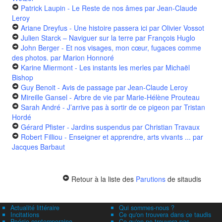
Patrick Laupin - Le Reste de nos âmes
par Jean-Claude
Leroy
Ariane Dreyfus - Une histoire passera ici
par Olivier Vossot
Julien Starck – Naviguer sur la terre
par François Huglo
John Berger - Et nos visages, mon cœur, fugaces comme
des photos.
par Marion Honnoré
Karine Miermont - Les instants les merles
par Michaël
Bishop
Guy Benoit - Avis de passage
par Jean-Claude Leroy
Mireille Gansel - Arbre de vie
par Marie-Hélène Prouteau
Sarah André - J’arrive pas à sortir de ce pigeon
par Tristan
Hordé
Gérard Pfister - Jardins suspendus
par Christian Travaux
Robert Filliou - Enseigner et apprendre, arts vivants ...
par
Jacques Barbaut
Retour à la liste des
Parutions
de sitaudis
Actualité littéraire
Qui sommes-nous ?
Incitations
Ce qu'on trouvera dans ce taudis
Poésie contemporaine
Ce qu'on ne trouvera pas