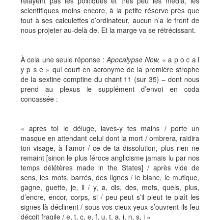
relayent pas les politiques et très peu les media, les
scientifiques moins encore, à la petite réserve près que
tout à ses calculettes d’ordinateur, aucun n’a le front de
nous projeter au-delà de. Et la marge va se rétrécissant.
À cela une seule réponse :
Apocalypse Now,
«
a p o c a l
y p s e
»
qui court en acronyme de la première strophe
de la sextine comptine du chant 11 (sur 35) – dont nous
prend au plexus le supplément d’envoi en coda
concassée :
« après toi le déluge, laves-y tes mains / porte un
masque en attendant celui dont la mort / ombrera, raidira
ton visage, à l’amor / ce de ta dissolution, plus rien ne
remaint [sinon le plus féroce anglicisme jamais lu par nos
temps délétères made in the States] / après vide de
sens, les mots, barrés, des lignes / le blanc, le mutique,
gagne, guette, je, il / y, a, dis, des, mots, quels, plus,
d’encre, encor, corps, si / peu peut s’il pleut te plaît les
signes là déclinent / sous vos cieux yeux s’ouvrent-ils feu
déçoit fragile / e, t, c, e, f, u, t, a, i, n, s, i »