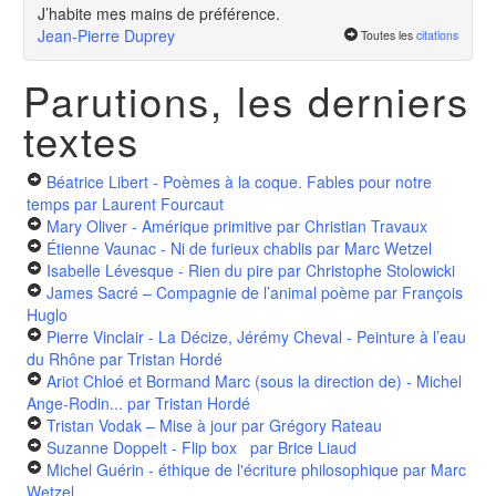
J’habite mes mains de préférence.
Jean-Pierre Duprey
Toutes les
citations
Parutions, les derniers
textes
Béatrice Libert - Poèmes à la coque. Fables pour notre
temps
par Laurent Fourcaut
Mary Oliver - Amérique primitive
par Christian Travaux
Étienne Vaunac - Ni de furieux chablis
par Marc Wetzel
Isabelle Lévesque - Rien du pire
par Christophe Stolowicki
James Sacré – Compagnie de l’animal poème
par François
Huglo
Pierre Vinclair - La Décize, Jérémy Cheval - Peinture à l’eau
du Rhône
par Tristan Hordé
Ariot Chloé et Bormand Marc (sous la direction de) - Michel
Ange-Rodin...
par Tristan Hordé
Tristan Vodak – Mise à jour
par Grégory Rateau
Suzanne Doppelt - Flip box
par Brice Liaud
Michel Guérin - éthique de l'écriture philosophique
par Marc
Wetzel