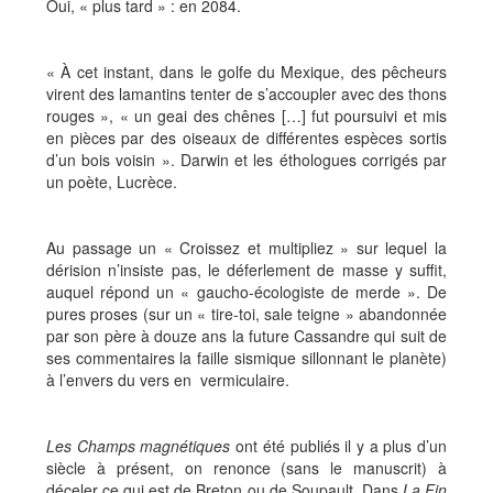
Oui, « plus tard » : en 2084.
« À cet instant, dans le golfe du Mexique, des pêcheurs
virent des lamantins tenter de s’accoupler avec des thons
rouges », « un geai des chênes […] fut poursuivi et mis
en pièces par des oiseaux de différentes espèces sortis
d’un bois voisin ». Darwin et les éthologues corrigés par
un poète, Lucrèce.
Au passage un « Croissez et multipliez » sur lequel la
dérision n’insiste pas, le déferlement de masse y suffit,
auquel répond un « gaucho-écologiste de merde ». De
pures proses (sur un « tire-toi, sale teigne » abandonnée
par son père à douze ans la future Cassandre qui suit de
ses commentaires la faille sismique sillonnant le planète)
à l’envers du vers en vermiculaire.
Les Champs magnétiques
ont été publiés il y a plus d’un
siècle à présent, on renonce (sans le manuscrit) à
déceler ce qui est de Breton ou de Soupault. Dans
La Fin