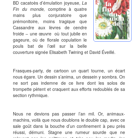
BD cacatoès d’émulation joyeuse,
La
Fin du monde,
comptine à quatre
mains plus conjuratoire que
prémonitoire, moins tragique que
Cassandre aux lèvres de cendre
froide – une œuvre où tout jubile en
gageure, où de florale copulation le
pouls bat de l’œil sur la belle
couverture signée Elisabeth Twining et David Éveillé.
Frasques-party, de cartoon un quart tourne, un écart
nous égare. Un dessin s’anima, un dessein y sombra. On
ne sort pas indemne de ce livre dont les solos de
trompette pètent et craquent aux efforts redoublés de sa
section rythmique.
Nous ne devions pas passer l’an mil. Or, animaux-
machins, voilà que nous doublons le double cap, avec ce
sale goût dans la bouche d’un confinement à peu près
réussi, démuni. Stagne une rumeur sourde que ne