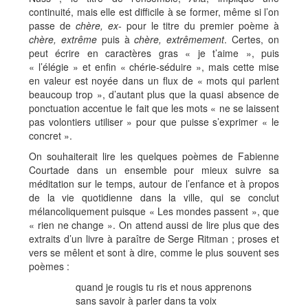
continuité, mais elle est difficile à se former, même si l’on
passe de
chère, ex-
pour le titre du premier poème à
chère, extrême
puis à
chère, extrêmement
. Certes, on
peut écrire en caractères gras « je t’aime », puis
« l’élégie » et enfin « chérie-séduire », mais cette mise
en valeur est noyée dans un flux de « mots qui parlent
beaucoup trop », d’autant plus que la quasi absence de
ponctuation accentue le fait que les mots « ne se laissent
pas volontiers utiliser » pour que puisse s’exprimer « le
concret ».
On souhaiterait lire les quelques poèmes de Fabienne
Courtade dans un ensemble pour mieux suivre sa
méditation sur le temps, autour de l’enfance et à propos
de la vie quotidienne dans la ville, qui se conclut
mélancoliquement puisque « Les mondes passent », que
« rien ne change ». On attend aussi de lire plus que des
extraits d’un livre à paraître de Serge Ritman ; proses et
vers se mêlent et sont à dire, comme le plus souvent ses
poèmes :
quand je rougis tu ris et nous apprenons
sans savoir à parler dans ta voix