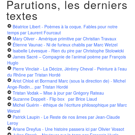
Parutions, les derniers
textes
Béatrice Libert - Poèmes à la coque. Fables pour notre
temps
par Laurent Fourcaut
Mary Oliver - Amérique primitive
par Christian Travaux
Étienne Vaunac - Ni de furieux chablis
par Marc Wetzel
Isabelle Lévesque - Rien du pire
par Christophe Stolowicki
James Sacré – Compagnie de l’animal poème
par François
Huglo
Pierre Vinclair - La Décize, Jérémy Cheval - Peinture à l’eau
du Rhône
par Tristan Hordé
Ariot Chloé et Bormand Marc (sous la direction de) - Michel
Ange-Rodin...
par Tristan Hordé
Tristan Vodak – Mise à jour
par Grégory Rateau
Suzanne Doppelt - Flip box
par Brice Liaud
Michel Guérin - éthique de l'écriture philosophique
par Marc
Wetzel
Patrick Laupin - Le Reste de nos âmes
par Jean-Claude
Leroy
Ariane Dreyfus - Une histoire passera ici
par Olivier Vossot