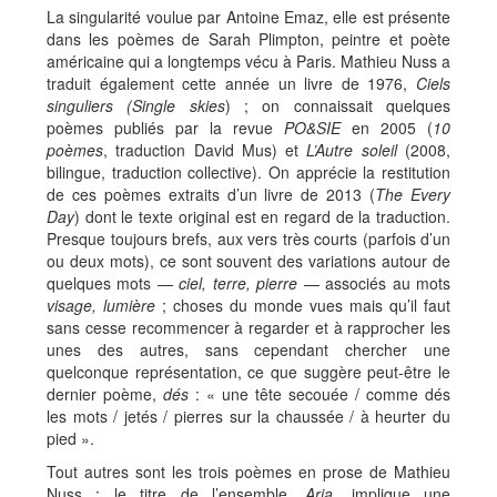
La singularité voulue par Antoine Emaz, elle est présente
dans les poèmes de Sarah Plimpton, peintre et poète
américaine qui a longtemps vécu à Paris. Mathieu Nuss a
traduit également cette année un livre de 1976,
Ciels
singuliers (Single skies
) ; on connaissait quelques
poèmes publiés par la revue
PO&SIE
en 2005 (
10
poèmes
, traduction David Mus) et
L’Autre soleil
(2008,
bilingue, traduction collective). On apprécie la restitution
de ces poèmes extraits d’un livre de 2013 (
The Every
Day
) dont le texte original est en regard de la traduction.
Presque toujours brefs, aux vers très courts (parfois d’un
ou deux mots), ce sont souvent des variations autour de
quelques mots —
ciel, terre, pierre
— associés au mots
visage, lumière
; choses du monde vues mais qu’il faut
sans cesse recommencer à regarder et à rapprocher les
unes des autres, sans cependant chercher une
quelconque représentation, ce que suggère peut-être le
dernier poème,
dés
: « une tête secouée / comme dés
les mots / jetés / pierres sur la chaussée / à heurter du
pied ».
Tout autres sont les trois poèmes en prose de Mathieu
Nuss ; le titre de l’ensemble,
Aria
, implique une