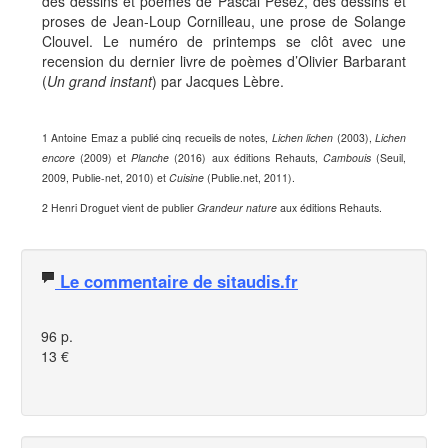
des dessins et poèmes de Pascal Pesez, des dessins et
proses de Jean-Loup Cornilleau, une prose de Solange
Clouvel. Le numéro de printemps se clôt avec une
recension du dernier livre de poèmes d’Olivier Barbarant
(
Un grand instant
) par Jacques Lèbre.
1 Antoine Emaz a publié cinq recueils de notes,
Lichen lichen
(2003),
Lichen
encore
(2009) et
Planche
(2016) aux éditions Rehauts,
Cambouis
(Seuil,
2009, Publie-net, 2010) et
Cuisine
(Publie.net, 2011).
2 Henri Droguet vient de publier
Grandeur nature
aux éditions Rehauts.
Le commentaire de sitaudis.fr
96 p.
13 €