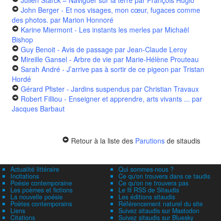
Julien Starck – Naviguer sur la terre
par François Huglo
John Berger - Et nos visages, mon cœur, fugaces comme
des photos.
par Marion Honnoré
Karine Miermont - Les instants les merles
par Michaël
Bishop
Guy Benoit - Avis de passage
par Jean-Claude Leroy
Mireille Gansel - Arbre de vie
par Marie-Hélène Prouteau
Sarah André - J’arrive pas à sortir de ce pigeon
par Tristan
Hordé
Gérard Pfister - Jardins suspendus
par Christian Travaux
Robert Filliou - Enseigner et apprendre, arts vivants ...
par
Jacques Barbaut
Retour à la liste des
Parutions
de sitaudis
Actualité littéraire
Qui sommes-nous ?
Incitations
Ce qu'on trouvera dans ce taudis
Poésie contemporaine
Ce qu'on ne trouvera pas
Les poèmes et fictions
Le fil RSS de Sitaudis
La nouvelle poésie
Les éditions sitaudis
Poètes contemporains
Référencement naturel du site
Liens
Suivez sitaudis sur Mastodon
Citations
Suivez sitaudis sur Bluesky