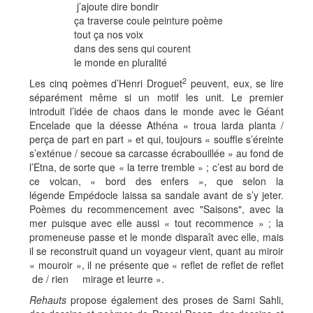
j’ajoute dire bondir
ça traverse coule peinture poème
tout ça nos voix
dans des sens qui courent
le monde en pluralité
2
Les cinq poèmes d’Henri Droguet
peuvent, eux, se lire
séparément même si un motif les unit. Le premier
introduit l’idée de chaos dans le monde avec le Géant
Encelade que la déesse Athéna « troua larda planta /
perça de part en part » et qui, toujours « souffle s’éreinte
s’exténue / secoue sa carcasse écrabouillée » au fond de
l’Etna, de sorte que « la terre tremble » ; c’est au bord de
ce volcan, « bord des enfers », que selon la
légende Empédocle laissa sa sandale avant de s’y jeter.
Poèmes du recommencement avec "Saisons", avec la
mer puisque avec elle aussi « tout recommence » ; la
promeneuse passe et le monde disparaît avec elle, mais
il se reconstruit quand un voyageur vient, quant au miroir
« mouroir », il ne présente que « reflet de reflet de reflet
de / rien mirage et leurre ».
Rehauts
propose également des proses de Sami Sahli,