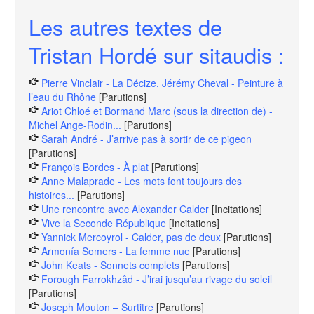
Les autres textes de
Tristan Hordé sur sitaudis :
Pierre Vinclair - La Décize, Jérémy Cheval - Peinture à
l’eau du Rhône
[Parutions]
Ariot Chloé et Bormand Marc (sous la direction de) -
Michel Ange-Rodin...
[Parutions]
Sarah André - J’arrive pas à sortir de ce pigeon
[Parutions]
François Bordes - À plat
[Parutions]
Anne Malaprade - Les mots font toujours des
histoires...
[Parutions]
Une rencontre avec Alexander Calder
[Incitations]
Vive la Seconde République
[Incitations]
Yannick Mercoyrol - Calder, pas de deux
[Parutions]
Armonía Somers - La femme nue
[Parutions]
John Keats - Sonnets complets
[Parutions]
Forough Farrokhzâd - J’irai jusqu’au rivage du soleil
[Parutions]
Joseph Mouton – Surtitre
[Parutions]