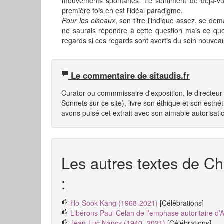
mouvements spontanés. Le sentiment de déjà-vu e
première fois en est l'idéal paradigme.
Pour les oiseaux
, son titre l'indique assez, se de
ne saurais répondre à cette question mais ce que 
regards si ces regards sont avertis du soin nouveau 
Le commentaire de sitaudis.fr
Curator ou commmissaire d'exposition, le directe
Sonnets sur ce site), livre son éthique et son esthé
avons puisé cet extrait avec son aimable autorisati
Les autres textes de Chr
:
Ho-Sook Kang (1968-2021)
[Célébrations]
Libérons Paul Celan de l’emphase autoritaire d’
Jean-Luc Nancy (1940 -2021)
[Célébrations]