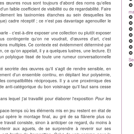
les œuvres nous sont toujours d'abord des noms qu'elles
un faible coefficient de visibilité ou de regardabilité. Faire
mal
cilement les taxinomies étanches au sein desquelles les
ue) cadre réceptif ; ce n'est pas davantage agenouiller le
parle - c'est-à-dire exposer une collection ou plutôt exposer
us contingente qu'on ne voudrait, d'œuvres d'art, c'est
ations multiples. Ce contexte est évidemment déterminé par
n, ce qu'on appelait, il y a quelques lustres, une lecture. Et
, un polylogue tissé de toute une rumeur conversationnelle
Se
lité secrète des œuvres qu'il s'agit de rendre sensible, en
ncement d'un ensemble continu, en dépliant leur polysémie,
lles compatibilités réciproques. Il y a une proxémique des
de anti-catégorique du bon voisinage qu'il faut sans cesse
ans lequel j'ai travaillé pour élaborer l'exposition
Pour les
space-temps où les éléments mis en jeu restent en état de
 qui opère le montage final, au gré de sa flânerie plus ou
e travail consiste, sinon à anticiper ce regard, du moins à
aintenir aux aguets, de se surprendre à revenir sur ses