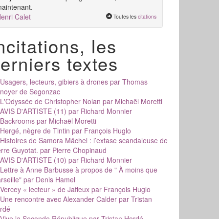
aintenant.
enri Calet
Toutes les
citations
ncitations, les
erniers textes
Usagers, lecteurs, gibiers à drones
par Thomas
noyer de Segonzac
L'Odyssée de Christopher Nolan
par Michaël Moretti
AVIS D'ARTISTE (11)
par Richard Monnier
Backrooms
par Michaël Moretti
Hergé, nègre de Tintin
par François Huglo
Histoires de Samora Mâchel : l’extase scandaleuse de
erre Guyotat.
par Pierre Chopinaud
AVIS D'ARTISTE (10)
par Richard Monnier
Lettre à Anne Barbusse à propos de " À moins que
rseille"
par Denis Hamel
Vercey « lecteur » de Jaffeux
par François Huglo
Une rencontre avec Alexander Calder
par Tristan
rdé
Vive la Seconde République
par Tristan Hordé