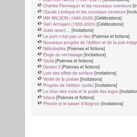
Charles Pennequin et les nouveaux menteurs
[I
Claude Lévêque et les nouveaux censeurs
[Inci
IAN WILSON (1940-2020)
[Célébrations]
Siah Armajani (1939-2020)
[Célébrations]
Juste avant ...
[Incitations]
Le pont n'est pas un lieu
[Poèmes et fictions]
Nouveaux progrès de l'édition et de la pub intég
Nébulosités
[Poèmes et fictions]
Éloge du vernissage
[Incitations]
Giulia
[Poèmes et fictions]
Devant 2
[Poèmes et fictions]
Loin des effets de surface
[Incitations]
Vérité de la poésie
[Incitations]
Progrès de l'édition (suite)
[Incitations]
Le choc des mots et le poids des logos
[Incitatio
Infans
[Poèmes et fictions]
Phèdre et le baiser d'Avignon
[Incitations]