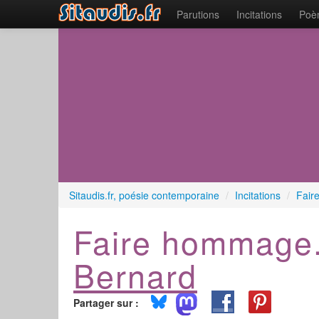
Parutions
Incitations
Poèm
Sitaudis.fr, poésie contemporaine
/
Incitations
/
Fair
Faire hommage
Bernard
Partager sur :