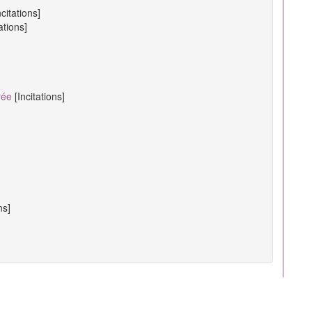
ncitations]
tations]
rée
[Incitations]
ns]