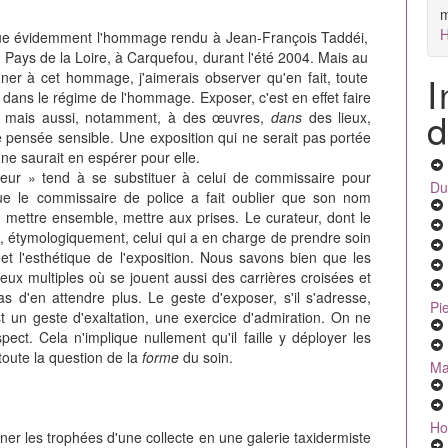
m
H
oque évidemment l'hommage rendu à Jean-François Taddéi,
 Pays de la Loire, à Carquefou, durant l'été 2004. Mais au
I
ner à cet hommage, j'aimerais observer qu'en fait, toute
 dans le régime de l'hommage. Exposer, c'est en effet faire
d
, mais aussi, notamment,
à des œuvres,
dans
des lieux,
pensée sensible. Une exposition qui ne serait pas portée
ne saurait en espérer pour elle.
eur » tend à se substituer à celui de commissaire pour
Du
que le commissaire de police a fait oublier que son nom
: mettre ensemble, mettre aux prises. Le curateur, dont le
as, étymologiquement, celui qui a en charge de prendre soin
 et l'esthétique de l'exposition. Nous savons bien que les
ux multiples où se jouent aussi des carrières croisées et
 d'en attendre plus. Le geste d'exposer, s'il s'adresse,
Pi
t un geste d'exaltation, une exercice d'admiration. On ne
ect. Cela n'implique nullement qu'il faille y déployer les
 toute la question de la
forme
du soin.
Ma
Ho
ner les trophées d'une collecte en une galerie taxidermiste