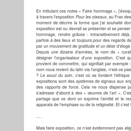
En intitulant ces notes « Faire hommage », j'év
à travers l'exposition
Pour les oiseaux
, au Frac des
moment de décrire la forme que j'ai souhaité don
exposition est ou devrait se présenter et se penser
hommage, rendre grâces - intransitivement déjà
parfois
à
des lieux et toujours
pour
des regards de 
par un mouvement de gratitude et un désir d'éloge 
Depuis une dizaine d'années, le nom de « curat
désigner l'organisateur d'une exposition. C'est 
provient de commettre, qui signifiait par exemple 
nom nous revient du latin via l'anglais, n'est-ce p
? Le
souci du soin
, c'est où se fondent l'éthique
expositions sont des systèmes de signaux aux enje
des rapports de force. Cela ne nous dispense pas
s'adresse d'abord à des « œuvres de l'art ». C'es
partage que ce dont on exprime l'amitié et le resp
apparats de l'emphase ou de la religiosité. Et c'est
... .
Mais faire exposition, ce n'est évidemment pas alig