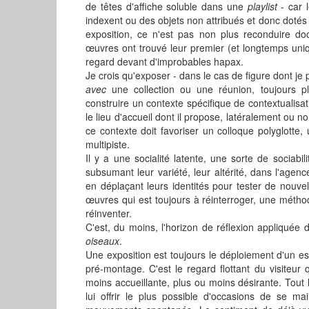
de têtes d'affiche soluble dans une
playlist
- car 
indexent ou des objets non attribués et donc dotés d'
exposition, ce n'est pas non plus reconduire do
œuvres ont trouvé leur premier (et longtemps uniq
regard devant d'improbables hapax.
Je crois qu'exposer - dans le cas de figure dont je 
avec
une collection ou une réunion, toujours pl
construire un contexte spécifique de contextualis
le lieu d'accueil dont il propose, latéralement ou no
ce contexte doit favoriser un colloque polyglotte
multipiste.
Il y a une socialité latente, une sorte de sociabi
subsumant leur variété, leur altérité, dans l'age
en déplaçant leurs identités pour tester de nouve
œuvres qui est toujours à réinterroger, une métho
réinventer.
C'est, du moins, l'horizon de réflexion appliquée d
oiseaux
.
Une exposition est toujours le déploiement d'un e
pré-montage. C'est le regard flottant du visiteur
moins accueillante, plus ou moins désirante. Tout l
lui offrir le plus possible d'occasions de se m