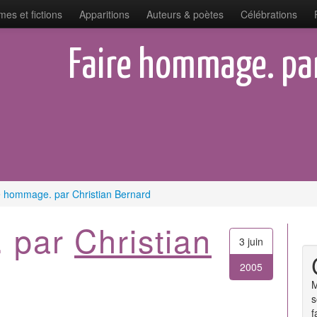
es et fictions
Apparitions
Auteurs & poètes
Célébrations
Faire hommage. par
e hommage. par Christian Bernard
. par
Christian
3 juin
2005
M
s
f