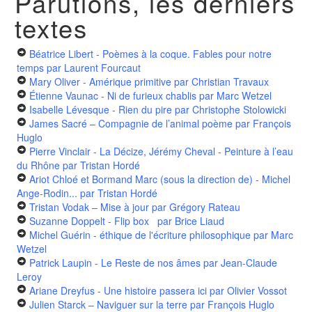
Parutions, les derniers
textes
Béatrice Libert - Poèmes à la coque. Fables pour notre
temps
par Laurent Fourcaut
Mary Oliver - Amérique primitive
par Christian Travaux
Étienne Vaunac - Ni de furieux chablis
par Marc Wetzel
Isabelle Lévesque - Rien du pire
par Christophe Stolowicki
James Sacré – Compagnie de l’animal poème
par François
Huglo
Pierre Vinclair - La Décize, Jérémy Cheval - Peinture à l’eau
du Rhône
par Tristan Hordé
Ariot Chloé et Bormand Marc (sous la direction de) - Michel
Ange-Rodin...
par Tristan Hordé
Tristan Vodak – Mise à jour
par Grégory Rateau
Suzanne Doppelt - Flip box
par Brice Liaud
Michel Guérin - éthique de l'écriture philosophique
par Marc
Wetzel
Patrick Laupin - Le Reste de nos âmes
par Jean-Claude
Leroy
Ariane Dreyfus - Une histoire passera ici
par Olivier Vossot
Julien Starck – Naviguer sur la terre
par François Huglo