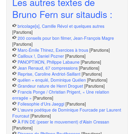
Les autres textes de
Bruno Fern sur sitaudis :
bricolage[s], Camille Révol et quelques autres
[Parutions]
200 conseils pour bon filmer, Jean-François Magre
[Parutions]
Marc-Émile Thinez, Exercices à trous
[Parutions]
Cailloux !, Daniel Pozner
[Parutions]
PANOPTIKON, Philippe Labaune
[Parutions]
Jean Renaud, 67 compressions
[Parutions]
Reprise, Caroline Andriot-Saillant
[Parutions]
quélen = enqulé, Dominique Quélen
[Parutions]
Grandeur nature de Henri Droguet
[Parutions]
Francis Ponge / Christian Prigent, « Une relation
enragée »
[Parutions]
Foliesophie d'Urs Jaeggi
[Parutions]
L'œuvre poétique de Dominique Fourcade par Laurent
Fourcaut
[Parutions]
À FIN DE (peser le mouvement) d'Alain Cressan
[Parutions]
Disegno de Philippe Boutibonnes
[Parutions]