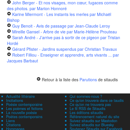
John Berger - Et nos visages, mon cœur, fugaces comme
des photos.
par Marion Honnoré
Karine Miermont - Les instants les merles
par Michaël
Bishop
Guy Benoit - Avis de passage
par Jean-Claude Leroy
Mireille Gansel - Arbre de vie
par Marie-Hélène Prouteau
Sarah André - J’arrive pas à sortir de ce pigeon
par Tristan
Hordé
Gérard Pfister - Jardins suspendus
par Christian Travaux
Robert Filliou - Enseigner et apprendre, arts vivants ...
par
Jacques Barbaut
Retour à la liste des
Parutions
de sitaudis
Actualité littéraire
Qui sommes-nous ?
Incitations
Ce qu'on trouvera dans ce taudis
Poésie contemporaine
Ce qu'on ne trouvera pas
Les poèmes et fictions
Le fil RSS de Sitaudis
La nouvelle poésie
Les éditions sitaudis
Poètes contemporains
Référencement naturel du site
Liens
Suivez sitaudis sur Mastodon
Citations
Suivez sitaudis sur Bluesky
Hommages
Soutenez Sitaudis sur Facebook