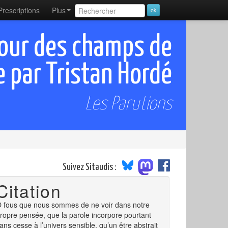
Prescriptions
Plus
tour des champs de
 par Tristan Hordé
Les Parutions
Suivez Sitaudis :
Citation
 fous que nous sommes de ne voir dans notre
ropre pensée, que la parole incorpore pourtant
ans cesse à l’univers sensible, qu’un être abstrait