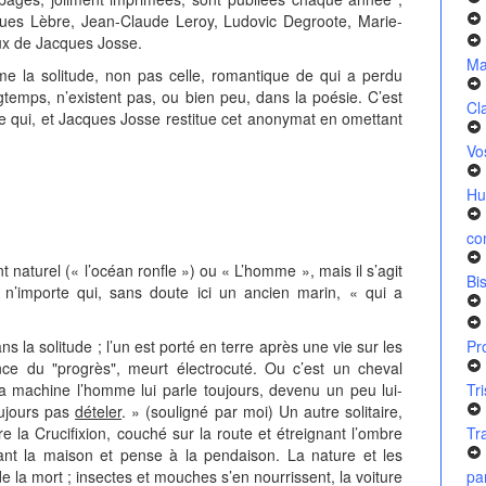
ues Lèbre, Jean-Claude Leroy, Ludovic Degroote, Marie-
ux de Jacques Josse.
Ma
la solitude, non pas celle, romantique de qui a perdu
ngtemps, n’existent pas, ou bien peu, dans la poésie. C’est
Cl
rte qui, et Jacques Josse restitue cet anonymat en omettant
Vo
Hu
co
naturel (« l’océan ronfle ») ou « L’homme », mais il s’agit
Bi
n’importe qui, sans doute ici un ancien marin, « qui a
la solitude ; l’un est porté en terre après une vie sur les
Pr
ce du "progrès", meurt électrocuté. Ou c’est un cheval
la machine l’homme lui parle toujours, devenu un peu lui-
Tr
oujours pas
dételer
. » (souligné par moi) Un autre solitaire,
 la Crucifixion, couché sur la route et étreignant l’ombre
Tr
evant la maison et pense à la pendaison. La nature et les
la mort ; insectes et mouches s’en nourrissent, la voiture
pa