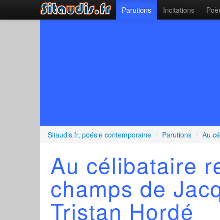
Parutions
Incitations
Poèm
Sitaudis.fr, poésie contemporaine
/
Parutions
/
Au cé
Au célibataire r
champs de Jacq
Tristan Hordé