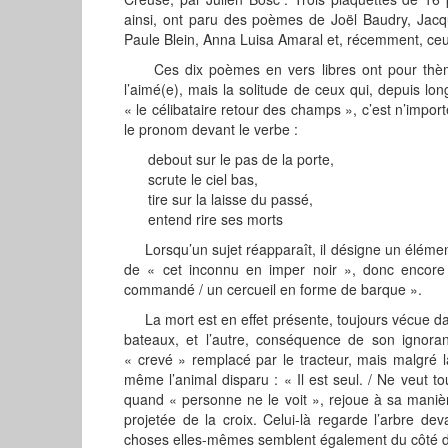
ainsi, ont paru des poèmes de Joël Baudry, Jacq
Paule Blein, Anna Luisa Amaral et, récemment, ce
Ces dix poèmes en vers libres ont pour thème 
l’aimé(e), mais la solitude de ceux qui, depuis lo
« le célibataire retour des champs », c’est n’impo
le pronom devant le verbe :
debout sur le pas de la porte,
scrute le ciel bas,
tire sur la laisse du passé,
entend rire ses morts
Lorsqu’un sujet réapparaît, il désigne un élément 
de « cet inconnu en imper noir », donc encore 
commandé / un cercueil en forme de barque ».
La mort est en effet présente, toujours vécue dans 
bateaux, et l’autre, conséquence de son ignoran
« crevé » remplacé par le tracteur, mais malgré 
même l’animal disparu : « Il est seul. / Ne veut t
quand « personne ne le voit », rejoue à sa manière
projetée de la croix. Celui-là regarde l’arbre d
choses elles-mêmes semblent également du côté de 