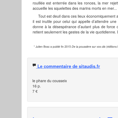
rouillée est enterrée dans les ronces, la mer rejet
accueille les squelettes des marins morts en mer...
Tout est deuil dans ces lieux économiquement aba
il est inutile pour celui qui appelle d’attendre 
donne à la désespérance d’autant plus de force qu’i
retient seulement les gestes de la vie quotidienne. D
* Julien Bosc a publié fin 2015
De la poussière sur vos cils
(éditions 
Le commentaire de sitaudis.fr
le phare du cousseix
16 p.
7 €