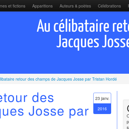
es et fictions
Apparitions
Auteurs & poètes
Célébrations
Au célibataire re
Jacques Josse
libataire retour des champs de Jacques Josse par Tristan Hordé
etour des
23 janv.
ues Josse par
2016
O
p
s