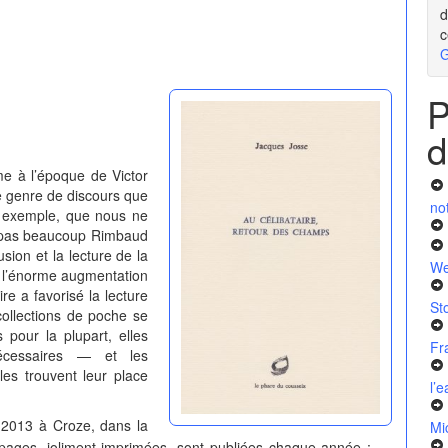
d
c
G
P
d
e à l’époque de Victor
le genre de discours que
no
r exemple, que nous ne
s pas beaucoup Rimbaud
fusion et la lecture de la
We
e, l’énorme augmentation
e a favorisé la lecture
St
 collections de poche se
 pour la plupart, elles
Fr
écessaires — et les
les trouvent leur place
l’
 2013 à Croze, dans la
Mi
 pages, joliment imprimées, sont publiées chaque année ;