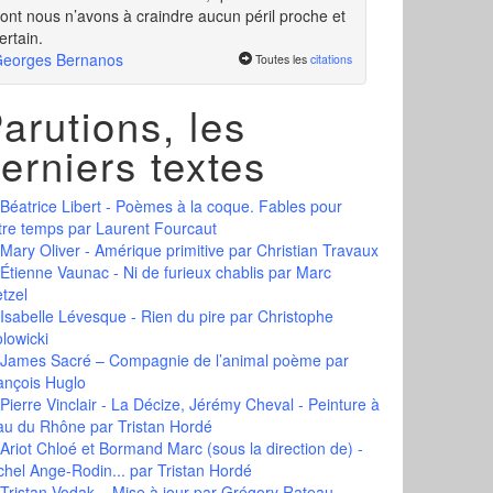
ont nous n’avons à craindre aucun péril proche et
ertain.
eorges Bernanos
Toutes les
citations
arutions, les
erniers textes
Béatrice Libert - Poèmes à la coque. Fables pour
tre temps
par Laurent Fourcaut
Mary Oliver - Amérique primitive
par Christian Travaux
Étienne Vaunac - Ni de furieux chablis
par Marc
tzel
Isabelle Lévesque - Rien du pire
par Christophe
olowicki
James Sacré – Compagnie de l’animal poème
par
ançois Huglo
Pierre Vinclair - La Décize, Jérémy Cheval - Peinture à
eau du Rhône
par Tristan Hordé
Ariot Chloé et Bormand Marc (sous la direction de) -
chel Ange-Rodin...
par Tristan Hordé
Tristan Vodak – Mise à jour
par Grégory Rateau