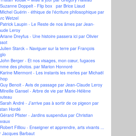
Suzanne Doppelt - Flip box
par Brice Liaud
Michel Guérin - éthique de l'écriture philosophique
par
rc Wetzel
Patrick Laupin - Le Reste de nos âmes
par Jean-
aude Leroy
Ariane Dreyfus - Une histoire passera ici
par Olivier
ssot
Julien Starck – Naviguer sur la terre
par François
glo
John Berger - Et nos visages, mon cœur, fugaces
mme des photos.
par Marion Honnoré
Karine Miermont - Les instants les merles
par Michaël
shop
Guy Benoit - Avis de passage
par Jean-Claude Leroy
Mireille Gansel - Arbre de vie
par Marie-Hélène
outeau
Sarah André - J’arrive pas à sortir de ce pigeon
par
istan Hordé
Gérard Pfister - Jardins suspendus
par Christian
avaux
Robert Filliou - Enseigner et apprendre, arts vivants ...
r Jacques Barbaut