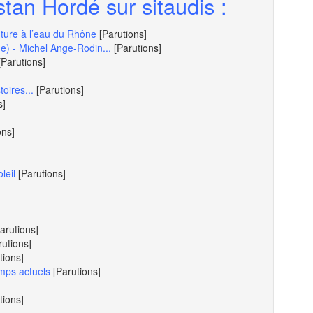
stan Hordé sur sitaudis :
nture à l’eau du Rhône
[Parutions]
e) - Michel Ange-Rodin...
[Parutions]
[Parutions]
oires...
[Parutions]
s]
ons]
leil
[Parutions]
arutions]
rutions]
tions]
emps actuels
[Parutions]
tions]