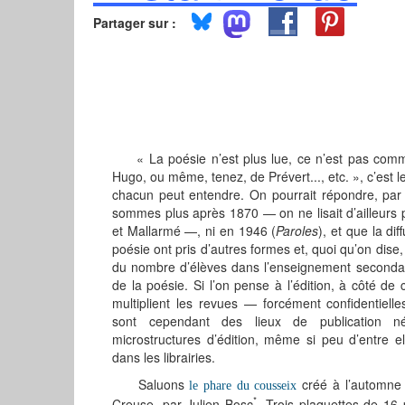
Partager sur :
« La poésie n’est plus lue, ce n’est pas comm
Hugo, ou même, tenez, de Prévert..., etc. », c’est 
chacun peut entendre. On pourrait répondre, pa
sommes plus après 1870 ­— on ne lisait d’ailleur
et Mallarmé —, ni en 1946 (
Paroles
), et que la dif
poésie ont pris d’autres formes et, quoi qu’on dis
du nombre d’élèves dans l’enseignement secondair
de la poésie. Si l’on pense à l’édition, à côté de
multiplient les revues — forcément confidentielles
sont cependant des lieux de publication n
microstructures d’édition, même si peu d’entre el
dans les librairies.
Saluons
créé à l’automne
le phare du cousseix
*
Creuse
, par Julien Bosc
. Trois plaquettes de 16