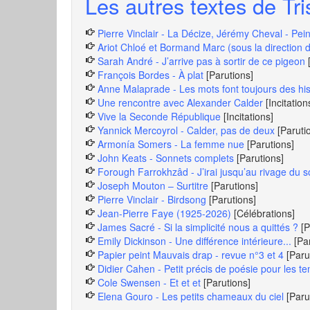
Les autres textes de Tri
Pierre Vinclair - La Décize, Jérémy Cheval - Pei
Ariot Chloé et Bormand Marc (sous la direction d
Sarah André - J’arrive pas à sortir de ce pigeon
François Bordes - À plat
[Parutions]
Anne Malaprade - Les mots font toujours des hist
Une rencontre avec Alexander Calder
[Incitation
Vive la Seconde République
[Incitations]
Yannick Mercoyrol - Calder, pas de deux
[Paruti
Armonía Somers - La femme nue
[Parutions]
John Keats - Sonnets complets
[Parutions]
Forough Farrokhzâd - J’irai jusqu’au rivage du so
Joseph Mouton – Surtitre
[Parutions]
Pierre Vinclair - Birdsong
[Parutions]
Jean-Pierre Faye (1925-2026)
[Célébrations]
James Sacré - Si la simplicité nous a quittés ?
[P
Emily Dickinson - Une différence intérieure...
[Pa
Papier peint Mauvais drap - revue n°3 et 4
[Paru
Didier Cahen - Petit précis de poésie pour les t
Cole Swensen - Et et et
[Parutions]
Elena Gouro - Les petits chameaux du ciel
[Paru