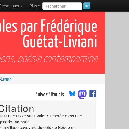
Prescriptions
Plus
les par Frédérique
Guétat-Liviani
ions, poésie contemporaine
Liviani
Suivez Sitaudis :
Citation
'est une tasse sans valeur achetée dans une
picerie-mercerie
'un village savoyard du côté de Boège et