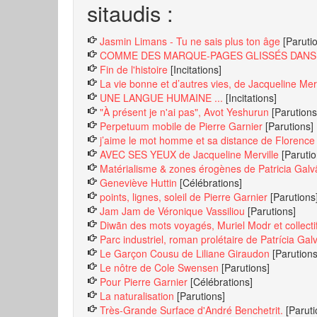
sitaudis :
Jasmin Limans - Tu ne sais plus ton âge
[Paruti
COMME DES MARQUE-PAGES GLISSÉS DANS N
Fin de l'histoire
[Incitations]
La vie bonne et d’autres vies, de Jacqueline Me
UNE LANGUE HUMAINE ...
[Incitations]
"À présent je n'ai pas", Avot Yeshurun
[Parutions
Perpetuum mobile de Pierre Garnier
[Parutions]
j’aime le mot homme et sa distance de Florence
AVEC SES YEUX de Jacqueline Merville
[Parutio
Matérialisme & zones érogènes de Patricia Galv
Geneviève Huttin
[Célébrations]
points, lignes, soleil de Pierre Garnier
[Parutions
Jam Jam de Véronique Vassiliou
[Parutions]
Diwãn des mots voyagés, Muriel Modr et collecti
Parc industriel, roman prolétaire de Patrícia Ga
Le Garçon Cousu de Liliane Giraudon
[Parutions
Le nôtre de Cole Swensen
[Parutions]
Pour Pierre Garnier
[Célébrations]
La naturalisation
[Parutions]
Très-Grande Surface d'André Benchetrit.
[Paruti