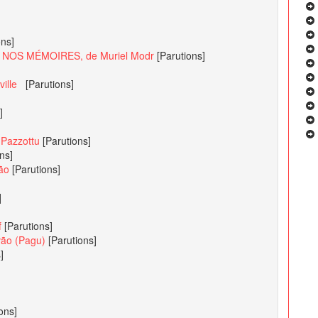
ons]
OS MÉMOIRES, de Muriel Modr
[Parutions]
rville
[Parutions]
]
 Pazzottu
[Parutions]
ns]
ão
[Parutions]
]
f
[Parutions]
lvão (Pagu)
[Parutions]
]
ons]