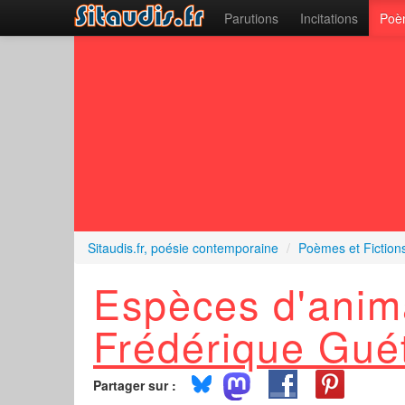
Parutions
Incitations
Poèm
Sitaudis.fr, poésie contemporaine
/
Poèmes et Fiction
Espèces d'anim
Frédérique Guét
Partager sur :