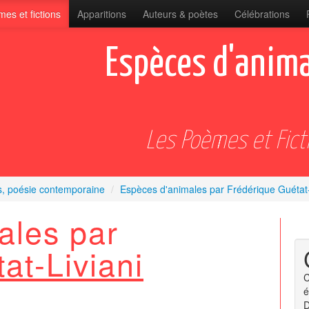
es et fictions
Apparitions
Auteurs & poètes
Célébrations
Espèces d'anima
Les Poèmes et Fict
s, poésie contemporaine
/
Espèces d'animales par Frédérique Guétat-
ales par
at-Liviani
C
é
D