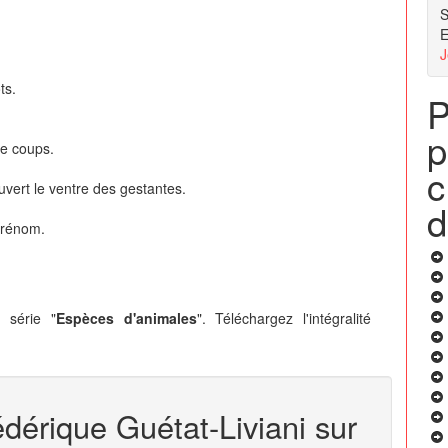
S
E
J
ts.
P
p
de coups.
c
uvert le ventre des gestantes.
d
 prénom.
 série "
Espèces d'animales
". Téléchargez l'intégralité
édérique Guétat-Liviani sur