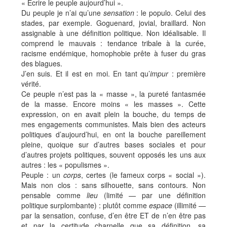
« Écrire le peuple aujourd’hui ».
Du peuple je n’ai qu’une
sensation
: le populo. Celui des
stades, par exemple. Goguenard, jovial, braillard. Non
assignable à une définition politique. Non idéalisable. Il
comprend le mauvais : tendance tribale à la curée,
racisme endémique, homophobie prête à fuser du gras
des blagues.
J’en suis. Et il est en moi. En tant qu’
impur
: première
vérité.
Ce peuple n’est pas la « masse », la pureté fantasmée
de la masse. Encore moins « les masses ». Cette
expression, on en avait plein la bouche, du temps de
mes engagements communistes. Mais bien des acteurs
politiques d’aujourd’hui, en ont la bouche pareillement
pleine, quoique sur d’autres bases sociales et pour
d’autres projets politiques, souvent opposés les uns aux
autres : les « populismes ».
Peuple : un
corps
, certes (le fameux corps « social »).
Mais non clos : sans silhouette, sans contours. Non
pensable comme
lieu
(limité — par une définition
politique surplombante) : plutôt comme
espace
(illimité —
par la sensation, confuse, d’en être ET de n’en être pas
et par la certitude charnelle que sa définition, sa