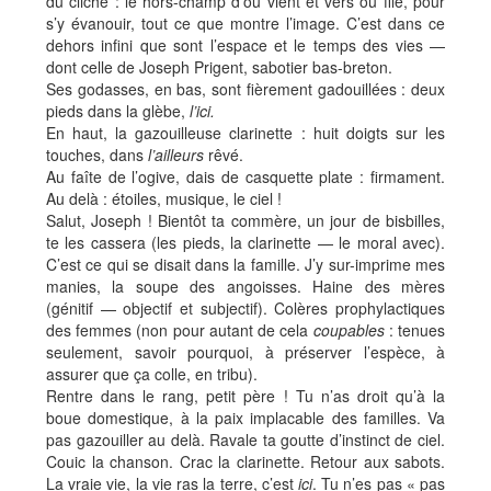
du cliché : le hors-champ d’où vient et vers où file, pour
s’y évanouir, tout ce que montre l’image. C’est dans ce
dehors infini que sont l’espace et le temps des vies —
dont celle de Joseph Prigent, sabotier bas-breton.
Ses godasses, en bas, sont fièrement gadouillées : deux
pieds dans la glèbe,
l’ici.
En haut, la gazouilleuse clarinette : huit doigts sur les
touches, dans
l’ailleurs
rêvé.
Au faîte de l’ogive, dais de casquette plate : firmament.
Au delà : étoiles, musique, le ciel !
Salut, Joseph ! Bientôt ta commère, un jour de bisbilles,
te les cassera (les pieds, la clarinette — le moral avec).
C’est ce qui se disait dans la famille. J’y sur-imprime mes
manies, la soupe des angoisses. Haine des mères
(génitif — objectif et subjectif). Colères prophylactiques
des femmes (non pour autant de cela
coupables
: tenues
seulement, savoir pourquoi, à préserver l’espèce, à
assurer que ça colle, en tribu).
Rentre dans le rang, petit père ! Tu n’as droit qu’à la
boue domestique, à la paix implacable des familles. Va
pas gazouiller au delà. Ravale ta goutte d’instinct de ciel.
Couic la chanson. Crac la clarinette. Retour aux sabots.
La vraie vie, la vie ras la terre, c’est
ici
. Tu n’es pas « pas