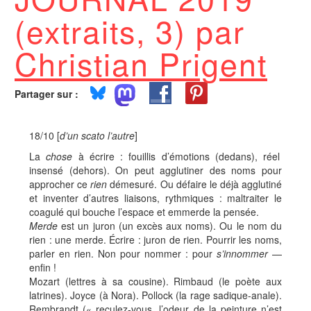
(extraits, 3) par
Christian Prigent
Partager sur :
18/10 [
d’un scato l’autre
]
La
chose
à écrire : fouillis d’émotions (dedans), réel
insensé (dehors). On peut agglutiner des noms pour
approcher ce
rien
démesuré. Ou défaire le déjà agglutiné
et inventer d’autres liaisons, rythmiques : maltraiter le
coagulé qui bouche l’espace et emmerde la pensée.
Merde
est un juron (un excès aux noms). Ou le nom du
rien : une merde. Écrire : juron de rien. Pourrir les noms,
parler en rien. Non pour nommer : pour
s’innommer
—
enfin !
Mozart (lettres à sa cousine). Rimbaud (le poète aux
latrines). Joyce (à Nora). Pollock (la rage sadique-anale).
Rembrandt (« reculez-vous, l’odeur de la peinture n’est