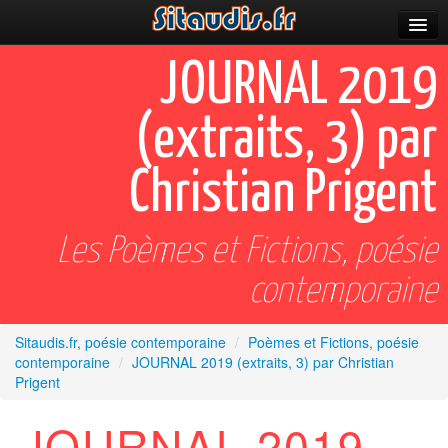
Parutions
JOURNAL 2019
Incitations
(extraits, 3) par
Poèmes et fictions
Christian Prigent
Apparitions
Auteurs & poètes
Les Poèmes et Fictions, poésie
Célébrations
contemporaine
Prescriptions
Sitaudis.fr, poésie contemporaine
/
Poèmes et Fictions, poésie
Plus
contemporaine
/
JOURNAL 2019 (extraits, 3) par Christian
Prigent
JOURNAL 2019