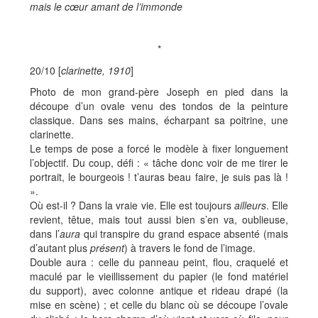
mais le cœur amant de l’immonde
*
20/10 [
clarinette, 1910
]
Photo de mon grand-père Joseph en pied dans la
découpe d’un ovale venu des tondos de la peinture
classique. Dans ses mains, écharpant sa poitrine, une
clarinette.
Le temps de pose a forcé le modèle à fixer longuement
l’objectif. Du coup, défi : « tâche donc voir de me tirer le
portrait, le bourgeois ! t’auras beau faire, je suis pas
là !
».
Où est-il ? Dans la vraie vie. Elle est toujours
ailleurs
. Elle
revient, têtue, mais tout aussi bien s’en va, oublieuse,
dans l’
aura
qui transpire du grand espace absenté (mais
d’autant plus
présent
) à travers le fond de l’image.
Double aura : celle du panneau peint, flou, craquelé et
maculé par le vieillissement du papier (le fond matériel
du support), avec colonne antique et rideau drapé (la
mise en scène) ; et celle du blanc où se découpe l’ovale