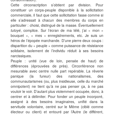
Cette circonscription s’obtient par division. Pour
constituer un corps-peuple disponible à la sollicitation
commerciale, il faut que cette sollicitation fasse comme si
elle s’adressait à chacun des membres du corps en
particulier : choisi, distingué de la masse. Éventuellement
tutoyé
, complice. Sur l’écran de ma télé, j’ai « mon »
bouquet », « mes » enregistrements, etc. Je suis un
héros de l’épopée marchande. D’une pierre deux coups :
disparition du « peuple » comme puissance de résistance
solidaire, isolement de l’individu réduit à ses besoins
narcissiques.
Peuple : unité (vue de loin, pensée de haut) de
différences (éprouvées de près). Circonférence non
mesurable avec centre nulle part repérable. La rêverie
panique (la fureur) des nationalismes, des
communautarismes (ou, plus insidieuse, celle du marché
omnipotent) ne tient qu’à ne pas penser ça, à ne pas
vouloir le voir. D’autant plus violemment occupée, donc, à
centrer et à délimiter. Pour fonder un peuple incorporé,
assigné à des besoins imaginaires, unifié dans la
servitude volontaire, centré sur le Même (ciblé comme
électeur ou client) et entouré par l’Autre (le différent,