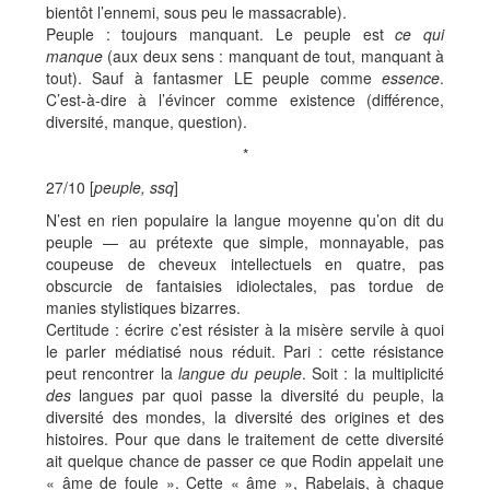
bientôt l’ennemi, sous peu le massacrable).
Peuple : toujours manquant. Le peuple est
ce qui
manque
(aux deux sens : manquant de tout, manquant à
tout). Sauf à fantasmer LE peuple comme
essence
.
C’est-à-dire à l’évincer comme existence (différence,
diversité, manque, question).
*
27/10 [
peuple, ssq
]
N’est en rien populaire la langue moyenne qu’on dit du
peuple — au prétexte que simple, monnayable, pas
coupeuse de cheveux intellectuels en quatre, pas
obscurcie de fantaisies idiolectales, pas tordue de
manies stylistiques bizarres.
Certitude : écrire c’est résister à la misère servile à quoi
le parler médiatisé nous réduit. Pari : cette résistance
peut rencontrer la
langue du peuple
. Soit : la multiplicité
des
langue
s
par quoi passe la diversité du peuple, la
diversité des mondes, la diversité des origines et des
histoires. Pour que dans le traitement de cette diversité
ait quelque chance de passer ce que Rodin appelait une
« âme de foule ». Cette « âme », Rabelais, à chaque