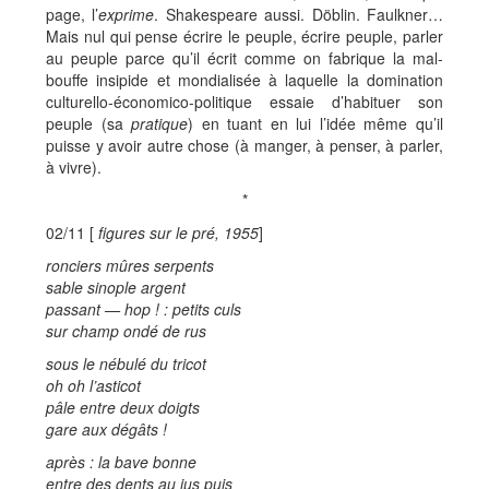
page, l’
exprime
. Shakespeare aussi. Döblin. Faulkner…
Mais nul qui pense écrire le peuple, écrire peuple, parler
au peuple parce qu’il écrit comme on fabrique la mal-
bouffe insipide et mondialisée à laquelle la domination
culturello-économico-politique essaie d’habituer son
peuple (sa
pratique
) en tuant en lui l’idée même qu’il
puisse y avoir autre chose (à manger, à penser, à parler,
à vivre).
*
02/11 [
figures sur le pré, 1955
]
ronciers mûres serpents
sable sinople argent
passant — hop ! : petits culs
sur champ ondé de rus
sous le nébulé du tricot
oh oh l’asticot
pâle entre deux doigts
gare aux dégâts !
après : la bave bonne
entre des dents au jus puis