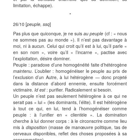
limitation, échappe).
*
26/10 [
peuple, ssq
]
Pas plus que quiconque, je ne suis
au peuple
(cf : « nous
ne sommes pas au monde »). Il n’est pas davantage à
moi, ni à aucun. Celui qui croit qu’il est à lui, qu’il parle «
en son nom », voire qu’il « l’incarne », pactise avec
l’exploitation, désire dominer.
Peuple : paradoxe d’une homogénéité faite d’hétérogène
maintenu
. L’oublier : homogénéiser le peuple au prix de
l’exclusion d’un Autre, à lui hétérogène — donc projeté
dans la distance d’abord ennemie, ensuite forcément
victimaire.
Id est
: purifier. Radicalement si besoin.
Un peuple n’est pas seulement hétérogène à ce qui ne
serait pas « lui » (les dominants, l’élite). Il est hétérogène
à tout ce qui, en lui, tend à l’homogénéiser comme
peuple : à l’unifier en « clientèle ». La domination
cherche à lui donner corps : à le circonscrire comme lieu
mis à
disposition
(masse de manœuvre politique, tas de
cerveaux disponibles, reflet des choses proposées à sa
consommation).