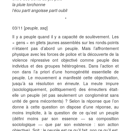
la pluie torchonne
l’écu parti angoisse parti oubli
*
03/11 [
peuple, ssq
]
Il y a peuple quand il y a capacité de soulèvement. Les
« gens » en gilets jaunes assemblés sur les ronds-points
n’étaient pas d’abord un peuple. Mais l’affrontement
physique avec les forces de police et la découverte de la
violence répressive ont objectivé comme peuple des
individus et des groupes hétérogènes. Dans l’action et
non dans l’a priori d’une homogénéité essentielle de
peuple. Le mouvement a manifesté cette objectivation,
jusqu’à sa résolution en
émeute
. La meute impure
(sociologiquement, politiquement) des émeutiers était-
elle un peuple (et pas seulement un conglomérat sans
unité de gens mécontents) ? Selon la réponse que l’on
donne à cette question on dispose d’une réponse, au
moins implicite, à la question de ce qu’est un peuple
(défini moins par son essence — sa composition
sociologique — que par son existence : son action
objective). Soit : le peuple est ce qu’il fait, non ce qu’il est.