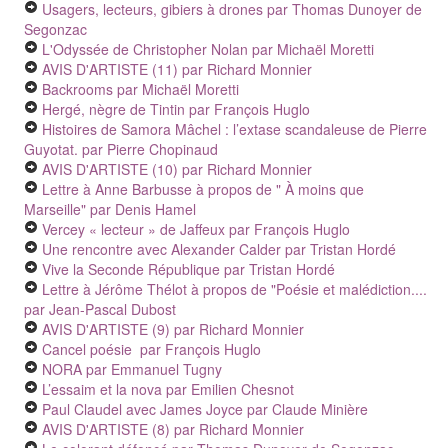
Usagers, lecteurs, gibiers à drones
par Thomas Dunoyer de
Segonzac
L'Odyssée de Christopher Nolan
par Michaël Moretti
AVIS D'ARTISTE (11)
par Richard Monnier
Backrooms
par Michaël Moretti
Hergé, nègre de Tintin
par François Huglo
Histoires de Samora Mâchel : l’extase scandaleuse de Pierre
Guyotat.
par Pierre Chopinaud
AVIS D'ARTISTE (10)
par Richard Monnier
Lettre à Anne Barbusse à propos de " À moins que
Marseille"
par Denis Hamel
Vercey « lecteur » de Jaffeux
par François Huglo
Une rencontre avec Alexander Calder
par Tristan Hordé
Vive la Seconde République
par Tristan Hordé
Lettre à Jérôme Thélot à propos de "Poésie et malédiction....
par Jean-Pascal Dubost
AVIS D'ARTISTE (9)
par Richard Monnier
Cancel poésie
par François Huglo
NORA
par Emmanuel Tugny
L’essaim et la nova
par Emilien Chesnot
Paul Claudel avec James Joyce
par Claude Minière
AVIS D'ARTISTE (8)
par Richard Monnier