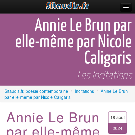
Parutions
Annie Le Brun par
Incitations
elle-même par Nicole
Poèmes et fictions
Caligaris
Apparitions
Auteurs & poètes
Les Incitations
Célébrations
Sitaudis.fr, poésie contemporaine
/
Incitations
/
Annie Le Brun
Prescriptions
par elle-même par Nicole Caligaris
Plus
Annie Le Brun
18 août
par elle-même
2024